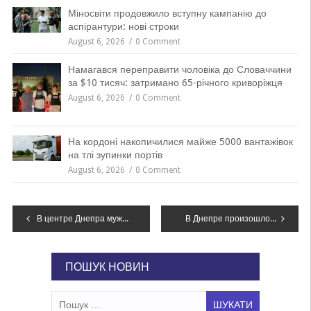
Міносвіти продовжило вступну кампанію до
аспірантури: нові строки
August 6, 2026
0 Comment
Намагався переправити чоловіка до Словаччини
за $10 тисяч: затримано 65-річного криворіжця
August 6, 2026
0 Comment
На кордоні накопичилися майже 5000 вантажівок
на тлі зупинки портів
August 6, 2026
0 Comment
Навігація
В центре Днепра мужчина бросил нож в супружескую пару во время ужина, – ФОТО
В Днепре произошло тройное ДТП на Набережной с фурой и двумя иномарками, – ФТО
записів
ПОШУК НОВИН
Пошук: