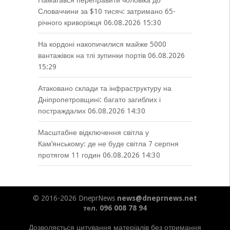
Намагався переправити чоловіка до
Словаччини за $10 тисяч: затримано 65-
річного криворіжця
06.08.2026 15:30
На кордоні накопичилися майже 5000
вантажівок на тлі зупинки портів
06.08.2026
15:29
Атаковано склади та інфраструктуру на
Дніпропетровщині: багато загиблих і
постраждалих
06.08.2026 14:30
Масштабне відключення світла у
Кам’янському: де не буде світла 7 серпня
протягом 11 годин
06.08.2026 14:30
© 2016-2026 DneprNews
news@dneprnews.net
тел. 096 008 78 94
Дозволяється цитування матеріалів без отримання