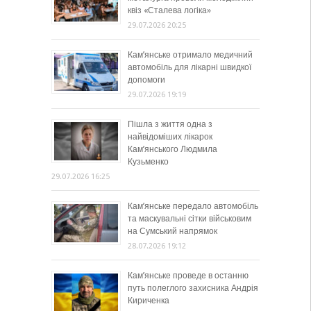
квіз «Сталева логіка»
29.07.2026 20:25
Кам’янське отримало медичний
автомобіль для лікарні швидкої
допомоги
29.07.2026 19:19
Пішла з життя одна з
найвідоміших лікарок
Кам’янського Людмила
Кузьменко
29.07.2026 16:25
Кам’янське передало автомобіль
та маскувальні сітки військовим
на Сумський напрямок
28.07.2026 19:12
Кам’янське проведе в останню
путь полеглого захисника Андрія
Кириченка