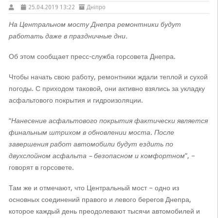
25.04.2019 13:22
Дніпро
На Центральном мосту Днепра ремонтники будут
работать даже в праздничные дни.
Об этом сообщает пресс-служба горсовета Днепра.
Чтобы начать свою работу, ремонтники ждали теплой и сухой
погоды. С приходом таковой, они активно взялись за укладку
асфальтового покрытия и гидроизоляции.
“
Нанесение асфальтового покрытия фактически является
финальным штрихом в обновлении моста. После
завершения работ автомобили будут ездить по
двухслойном асфальта – безопасном и комфортном
”, –
говорят в горсовете.
Там же и отмечают, что Центральный мост – одно из
основных соединений правого и левого берегов Днепра,
которое каждый день преодолевают тысячи автомобилей и