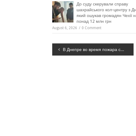
До суду скерували справу
шахрайського кол-центру з Дн
який ошукав громадян Чехії н
понад 12 млн грн
August 6, 2026
0 Comment
Навігація
В Днепре во время пожара спасли женщину, – ФОТО
записів