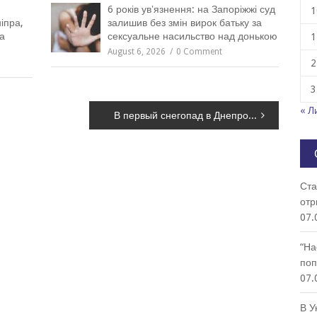
6 років увʼязнення: на Запоріжжі суд
1
іпра,
залишив без змін вирок батьку за
а
сексуальне насильство над донькою
1
August 6, 2026
0 Comment
2
3
« Л
В первый снегопад в Днепропетровской области произошло 17 ДТП с учетом грузовых автомобилей, -ФОТО
Ста
отр
07.
“На
поп
07.
В У