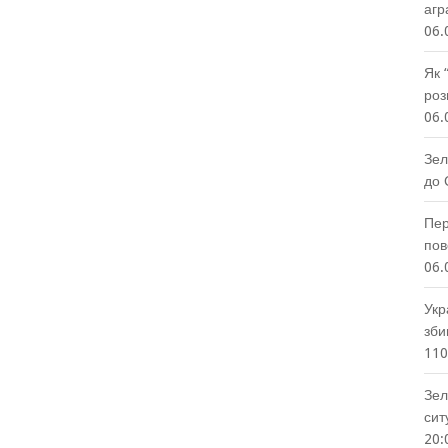
агр
06.
Як 
роз
06.
Зел
до 
Пер
пов
06.
Укр
зби
110
Зел
сит
20: