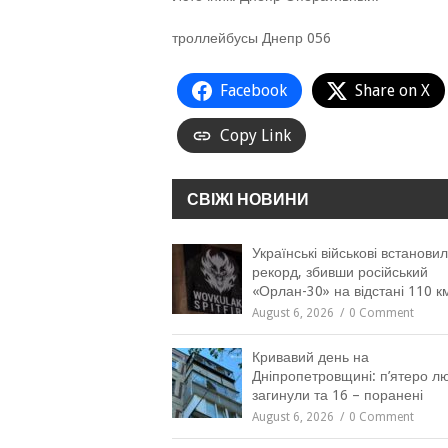
троллейбусы Днепр 056
Facebook
Share on X
Copy Link
СВІЖІ НОВИНИ
Українські військові встанови
рекорд, збивши російський
«Орлан-30» на відстані 110 к
August 6, 2026
0 Comment
Кривавий день на
Дніпропетровщині: п’ятеро л
загинули та 16 – поранені
August 6, 2026
0 Comment