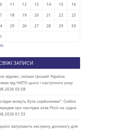
0
11
12
13
14
15
16
7
18
19
20
21
22
23
4
25
26
27
28
29
30
1
ип
СВІЖІ ЗАПИСИ
ло відомо, скільки грошей Україна
имає від НАТО цього і наступного року
08.2026 03:58
слідки можуть бути серйозними”: Сибіга
ередив про наслідки атак Росії на судна
08.2026 01:53
країні запускають екстрену допомогу для