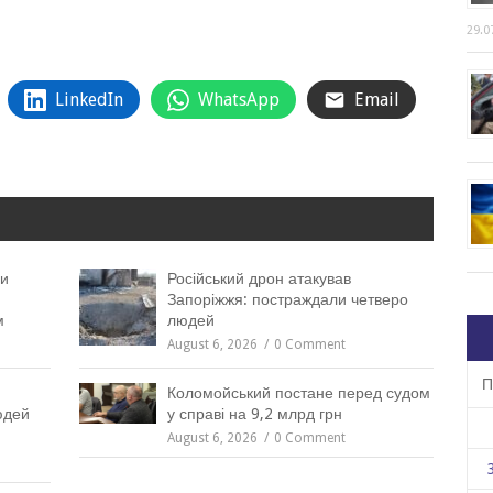
29.0
LinkedIn
WhatsApp
Email
ли
Російський дрон атакував
Запоріжжя: постраждали четверо
м
людей
August 6, 2026
0 Comment
П
Коломойський постане перед судом
юдей
у справі на 9,2 млрд грн
August 6, 2026
0 Comment