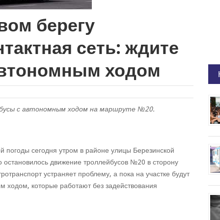
вом берегу
тактная сеть: ждите
автономным ходом
бусы с автономным ходом на маршруте №20.
й погоды сегодня утром в районе улицы Березинской
го остановилось движение троллейбусов №20 в сторону
ротранспорт устраняет проблему, а пока на участке будут
м ходом, которые работают без задействования