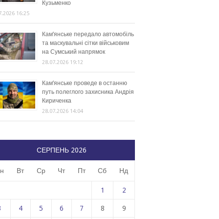
Кузьменко
7.2026 16:25
Кам’янське передало автомобіль
та маскувальні сітки військовим
на Сумський напрямок
28.07.2026 19:12
Кам’янське проведе в останню
путь полеглого захисника Андрія
Кириченка
28.07.2026 14:04
СЕРПЕНЬ 2026
н
Вт
Ср
Чт
Пт
Сб
Нд
1
2
3
4
5
6
7
8
9