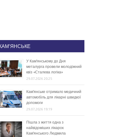
КАМ'ЯНСЬКЕ
У Кам’янському до Дня
металурга провели молодіжний
квіз «Сталева логіка»
29.07.2026 20:25
Кам’янське отримало медичний
автомобіль для лікарні швидкої
допомоги
29.07.2026 19:19
Пішла з життя одна з
найвідоміших лікарок
Кам’янського Людмила