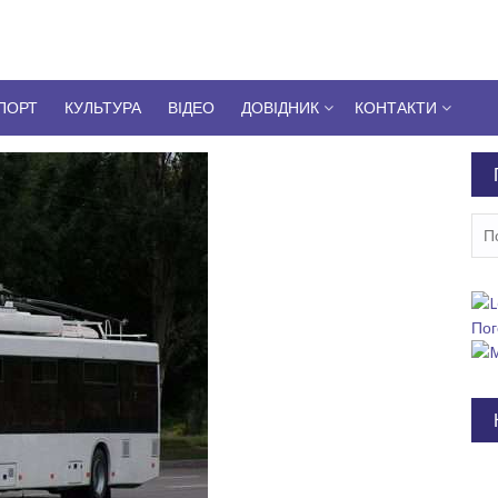
ПОРТ
КУЛЬТУРА
ВІДЕО
ДОВІДНИК
КОНТАКТИ
Пош
Пог