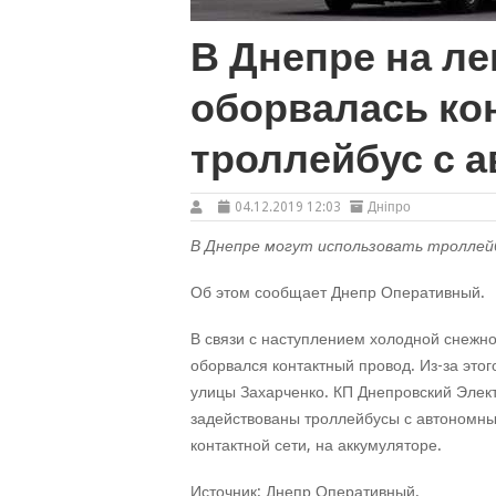
В Днепре на ле
оборвалась кон
троллейбус с 
04.12.2019 12:03
Дніпро
В Днепре могут использовать троллей
Об этом сообщает Днепр Оперативный.
В связи с наступлением холодной снежно
оборвался контактный провод. Из-за это
улицы Захарченко. КП Днепровский Элект
задействованы троллейбусы с автономны
контактной сети, на аккумуляторе.
Источник: Днепр Оперативный.