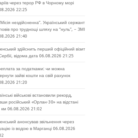
аріїв через терор РФ в Чорному морі
08.2026 22:25
“Місія нездійсненна”. Український сержант
повів про труднощі шляху на “нуль”, – ЗМІ
08.2026 21:40
енський здійснить перший офіційний візит
Сербії, відома дата
06.08.2026 21:25
еплата за податками: чи можна
ернути зайві кошти на свій рахунок
08.2026 21:20
аїнські військові встановили рекорд,
вши російський «Орлан-30» на відстані
 км
06.08.2026 21:02
енський анонсував звільнення через
уацію із водою в Марганці
06.08.2026
02