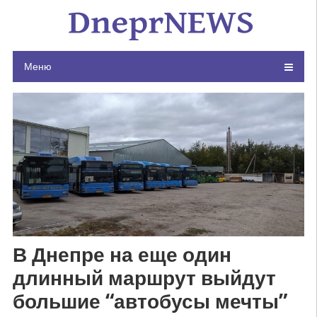
Skip
to
content
Меню
В Днепре на еще один
длинный маршрут выйдут
большие “автобусы мечты”