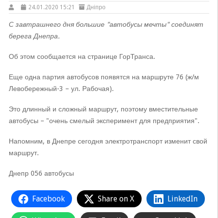
24.01.2020 15:21
Дніпро
С завтрашнего дня большие "автобусы мечты" соединят
берега Днепра.
Об этом сообщается на странице ГорТранса.
Еще одна партия автобусов появятся на маршруте 76 (ж/м
Левобережный-3 – ул. Рабочая).
Это длинный и сложный маршрут, поэтому вместительные
автобусы – "очень смелый эксперимент для предприятия".
Напомним, в Днепре сегодня электротранспорт изменит свой
маршрут.
Днепр 056 автобусы
Facebook
Share on X
LinkedIn