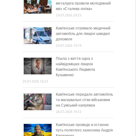
металурга провели молодіжний
квіз «Сталева логіка»
29.07.2026 20:25
Кам’янське отримало медичний
автомобіль для лікарні швидкої
допомоги
29.07.2026 19:19
Пішла з життя одна з
найвідоміших лікарок
Кам’янського Людмила
Кузьменко
29.07.2026 16:25
Кам’янське передало автомобіль
та маскувальні сітки військовим
на Сумський напрямок
28.07.2026 19:12
Кам’янське проведе в останню
путь полеглого захисника Андрія
Кириченка