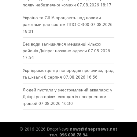
появу небезпечної комахи
07.08.2026 18:17
Україна та США працюють над новими
ракетами для систем ППО С-300
07.08.2026
18:01
Без води залишилися мешканці кількох
районів Дніпра: названо адреси
07.08.2026
17:54
Укргідрометцентр попередив про зливи, град
та шквали 8 серпня
07.08.2026 16:56
Людей пустили у знеструмлений аквапарк: у
Дніпрі розгорівся скандал із поверненням
грошей
07.08.2026 16:30
© 2016-2026 DneprNews
news@dneprnews.net
тел. 096 008 78 94