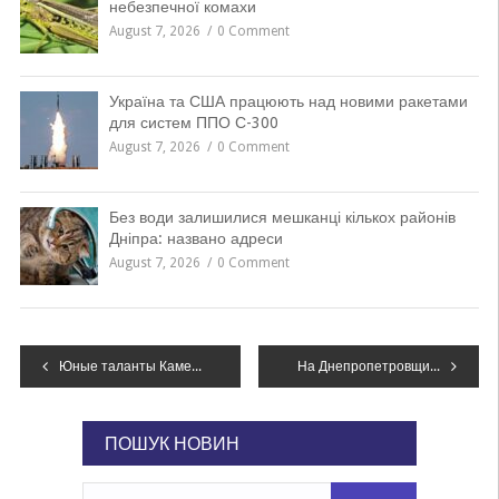
небезпечної комахи
August 7, 2026
0 Comment
Україна та США працюють над новими ракетами
для систем ППО С-300
August 7, 2026
0 Comment
Без води залишилися мешканці кількох районів
Дніпра: названо адреси
August 7, 2026
0 Comment
Навігація
Юные таланты Каменского отметили «Праздник единения»
На Днепропетровщине из 3-метровой ловушки освободили собаку, – ФОТО
записів
ПОШУК НОВИН
Пошук: