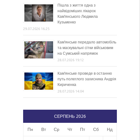
Пішла з життя одна з
найвідоміших лікарок
Кам’янського Людмила
Кузьменко
29.07.2026 16:25
Кам’янське передало автомобіль
та маскувальні сітки військовим
на Сумський напрямок
28.07.2026 19:12
Кам’янське проведе в останню
путь полеглого захисника Андрія
Кириченка
28.07.2026 14:04
СЕРПЕНЬ 2026
Пн
Вт
Ср
Чт
Пт
Сб
Нд