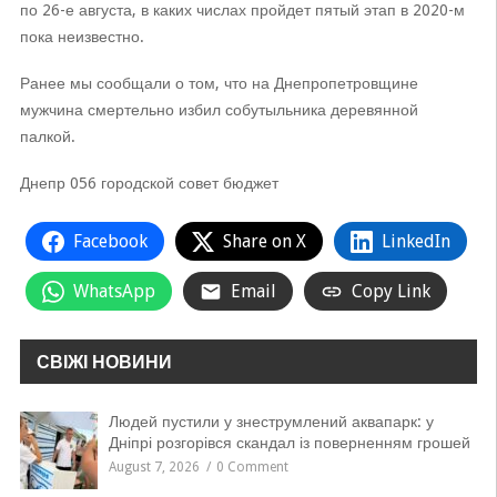
по 26-е августа, в каких числах пройдет пятый этап в 2020-м
пока неизвестно.
Ранее мы сообщали о том, что на Днепропетровщине
мужчина смертельно избил собутыльника деревянной
палкой.
Днепр 056 городской совет бюджет
Facebook
Share on X
LinkedIn
WhatsApp
Email
Copy Link
СВІЖІ НОВИНИ
Людей пустили у знеструмлений аквапарк: у
Дніпрі розгорівся скандал із поверненням грошей
August 7, 2026
0 Comment