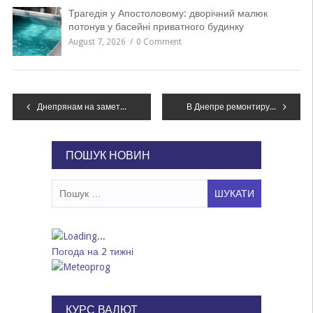
Трагедія у Апостоловому: дворічний малюк
потонув у басейні приватного будинку
August 7, 2026
0 Comment
Навігація
Днепрянам на заметку: как не попасть в аварию из-за тумана, – СОВЕТЫ ПОЛИЦИИ
В Днепре ремонтируют аварийный путепровод, – ФОТО
записів
ПОШУК НОВИН
Пошук:
Погода на 2 тижні
КУРС ВАЛЮТ