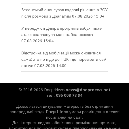
Зеленський анонсував кадрові рішення в ЗСУ
після розмови з Драпатим
07.08.2026 15:04
У передмісті Дніпра прогримів вибух: після
атаки спалахнула масштабна пожежа
07.08.2026 15:04
Відстрочка від мобілізації може оновитися
сама: хто не піде до ТЦК і де перевірити свій
статус
07.08.2026 14:00
© 2016-2026 DneprNews
news@dneprnews.net
тел. 096 008 78 94
Дозволяється цитування матеріалів без отримання
попередньої згоди DneprLife за умови розміщення в тексті
посилання на сайт.
Для інтернет-видань обов'язково розміщення прямого,
відкритого для пошукових систем гіперпосилання не нижче