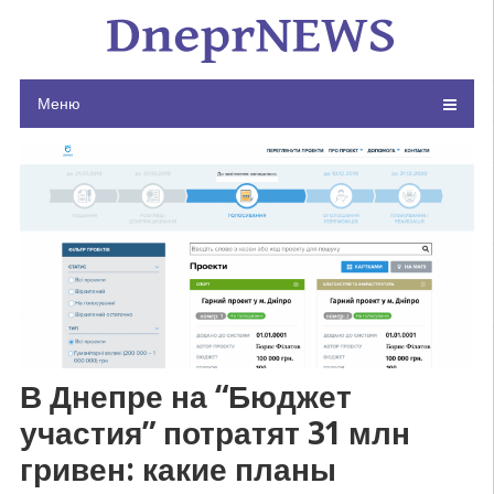
Skip
to
content
Меню
В Днепре на “Бюджет
участия” потратят 31 млн
гривен: какие планы