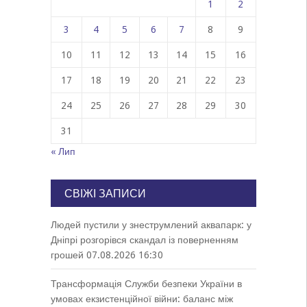
1
2
3
4
5
6
7
8
9
10
11
12
13
14
15
16
17
18
19
20
21
22
23
24
25
26
27
28
29
30
31
« Лип
СВІЖІ ЗАПИСИ
Людей пустили у знеструмлений аквапарк: у
Дніпрі розгорівся скандал із поверненням
грошей
07.08.2026 16:30
Трансформація Служби безпеки України в
умовах екзистенційної війни: баланс між