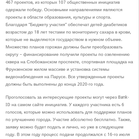
467 проектов, из которых 107 общественных инициатив
одержали победу. Основными направлениями являются
проекты в области образования, культуры и спорта.
Благодаря “Бюджету участия” обеспечат детей-диабетиков
возрастом до 18 лет тестами по мониторингу сахара в крови,
которые не выделяются государством в нужном объеме.
Множество планов горожан должны были преобразовать
округу – финансирование получили проекты по озеленению
сквера на Слобожанском проспекте, спортивная площадка на
Фрунзенском жилом массиве и установка системы
видеонаблюдения на Парусе. Все утвержденные проекты
должны быть выполнены до конца 2020-го года.
Проголосовать за интересующие проекты могут через Bank-
ID на самом сайте инициатив. У каждого участника есть 6
голосов, которые можно использовать для поддержки планов
по улучшению города. Участие абсолютно бесплатно. Также,
заявку можно будет подать и лично, но уже в следующем
году. В этом году процесс подачи продолжался с 16-го июля