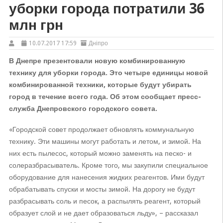
уборки города потратили 36
млн грн
10.07.2017 17:59
Дніпро
В Днепре презентовали новую комбинированную
технику для уборки города. Это четыре единицы новой
комбинированной техники, которые будут убирать
город в течение всего года. Об этом сообщает пресс-
служба Днепровского городского совета.
«Городской совет продолжает обновлять коммунальную
технику. Эти машины могут работать и летом, и зимой. На
них есть пылесос, который можно заменять на песко- и
солеразбрасыватель. Кроме того, мы закупили специальное
оборудование для нанесения жидких реагентов. Ими будут
обрабатывать спуски и мосты зимой. На дорогу не будут
разбрасывать соль и песок, а распылять реагент, который
образует слой и не дает образоваться льду», – рассказал