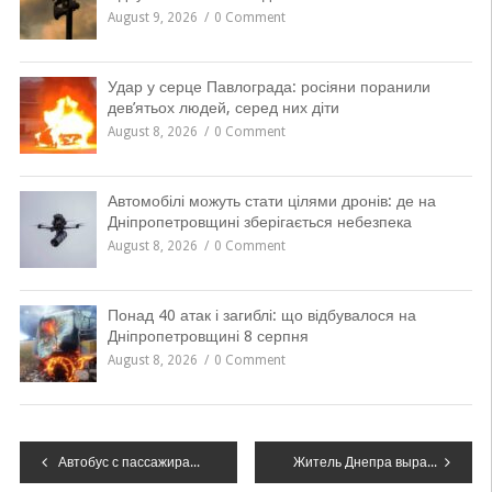
August 9, 2026
0 Comment
Удар у серце Павлограда: росіяни поранили
дев’ятьох людей, серед них діти
August 8, 2026
0 Comment
Автомобілі можуть стати цілями дронів: де на
Дніпропетровщині зберігається небезпека
August 8, 2026
0 Comment
Понад 40 атак і загиблі: що відбувалося на
Дніпропетровщині 8 серпня
August 8, 2026
0 Comment
Навігація
Автобус с пассажирами врезался в грузовик: есть погибшие
Житель Днепра выращивал коноплю вместо овощей