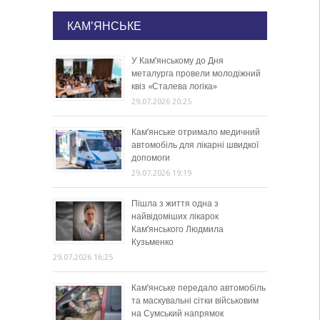
КАМ'ЯНСЬКЕ
У Кам’янському до Дня
металурга провели молодіжний
квіз «Сталева логіка»
29.07.2026 20:25
Кам’янське отримало медичний
автомобіль для лікарні швидкої
допомоги
29.07.2026 19:19
Пішла з життя одна з
найвідоміших лікарок
Кам’янського Людмила
Кузьменко
29.07.2026 16:25
Кам’янське передало автомобіль
та маскувальні сітки військовим
на Сумський напрямок