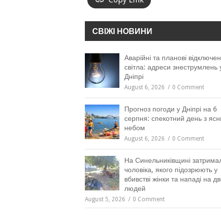
СВІЖІ НОВИНИ
Аварійні та планові відключе
світла: адреси знеструмлень 
Дніпрі
August 6, 2026
0 Comment
Прогноз погоди у Дніпрі на 6
серпня: спекотний день з яс
небом
August 6, 2026
0 Comment
На Синельниківщині затрима
чоловіка, якого підозрюють у
вбивстві жінки та нападі на д
людей
August 5, 2026
0 Comment