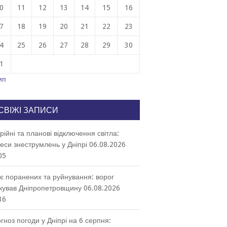
0
11
12
13
14
15
16
7
18
19
20
21
22
23
4
25
26
27
28
29
30
1
ип
СВІЖІ ЗАПИСИ
рійні та планові відключення світла:
еси знеструмлень у Дніпрі
06.08.2026
05
є поранених та руйнування: ворог
кував Дніпропетровщину
06.08.2026
36
гноз погоди у Дніпрі на 6 серпня: