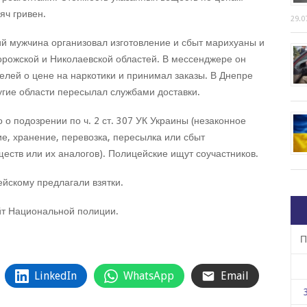
яч гривен.
29.0
ий мужчина организовал изготовление и сбыт марихуаны и
рожской и Николаевской областей. В мессенджере он
елей о цене на наркотики и принимал заказы. В Днепре
ругие области пересылал службами доставки.
 подозрении по ч. 2 ст. 307 УК Украины (незаконное
ие, хранение, перевозка, пересылка или сбыт
ществ или их аналогов). Полицейские ищут соучастников.
йскому предлагали взятки.
т Национальной полиции.
П
LinkedIn
WhatsApp
Email