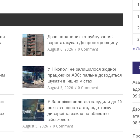
1
1
2
ння
Двоє поранених та руйнування:
3
у
ворог атакував Дніпропетровщину
« Л
August 6, 2026
0 Comment
У Нікополі не залишилося жодної
ним
працюючої АЗС: пальне доводиться
шукати в інших містах
Ава
August 5, 2026
0 Comment
адр
09:
ли
У Запоріжжі чоловіка засудили до 15
років за підпал авто, підготовку
Дво
вох
диверсії та замах на вбивство
ата
військового
08:
August 5, 2026
0 Comment
Про