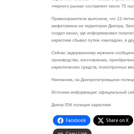
«черного рынка» составляет около 75 тыс
Правоохранители выяснили, что 22-летн
амфетамина на территории Днепра, Запо
создал канал, где информировал покупат
наркотики сбывал путем «закладок», в д
Сейчас задержанному мужчине сообщено о
производство, изготовление, приобретен
наркотических средств, психотропных ве
Напомним, на Днепропетровщине полице
Источник информации: официальный сай
Днепр 056 полиция наркотики
Facebook
Share on X
Copy Link