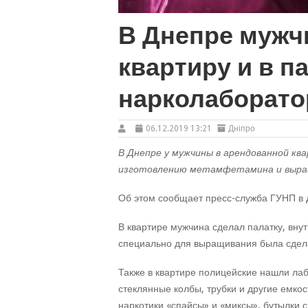
В Днепре мужч
квартиру и в п
нарколаборато
06.12.2019 13:21
Дніпро
В Днепре у мужчины в арендованной кв
изготовлению метамфетамина и выращ
Об этом сообщает пресс-служба ГУНП в 
В квартире мужчина сделал палатку, внут
специально для выращивания была сдел
Также в квартире полицейские нашли ла
стеклянные колбы, трубки и другие емко
наркотики «спайсы» и «миксы», бутылки 