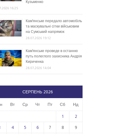
Кузьменко
7.2026 16:25
Кам’янське передало автомобіль
та маскувальні сітки військовим
на Сумський напрямок
28.07.2026 19:12
Кам’янське проведе в останню
путь полеглого захисника Андрія
Кириченка
28.07.2026 14:04
СЕРПЕНЬ 2026
н
Вт
Ср
Чт
Пт
Сб
Нд
1
2
3
4
5
6
7
8
9