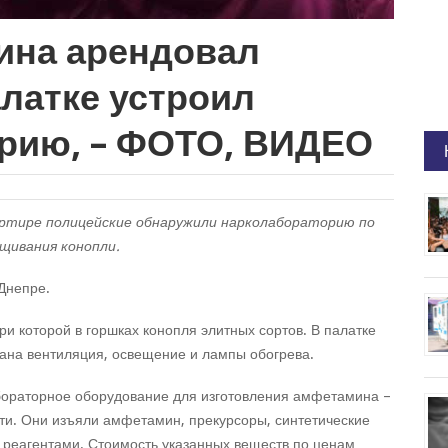
ина арендовал
алатке устроил
рию, – ФОТО, ВИДЕО
артире полицейские обнаружили нарколабораторию по
ивания конопли.
Днепре.
ри которой в горшках конопля элитных сортов. В палатке
ана вентиляция, освещение и лампы обогрева.
бораторное оборудование для изготовления амфетамина –
сти. Они изъяли амфетамин, прекурсоры, синтетические
с реагентами. Стоимость указанных веществ по ценам