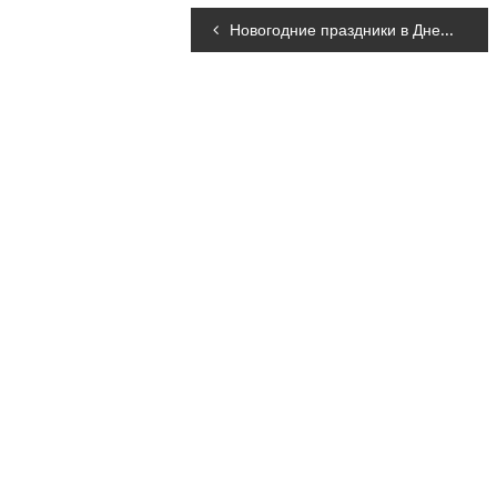
Навігація
Новогодние праздники в Днепре: предварительная программа всех мероприятий
записів