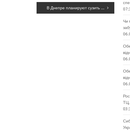
спе
В Днепре планируют сузить часть Слобожанского проспекта
07:
Чи 
заб
06.
Обм
від
06.
Обм
від
06.
Рос
ТЦ,
03:
Сиб
Укр