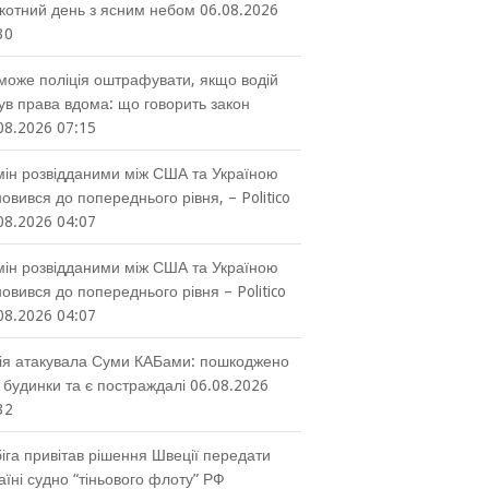
котний день з ясним небом
06.08.2026
30
може поліція оштрафувати, якщо водій
ув права вдома: що говорить закон
08.2026 07:15
ін розвідданими між США та Україною
новився до попереднього рівня, – Politico
08.2026 04:07
ін розвідданими між США та Україною
новився до попереднього рівня – Politico
08.2026 04:07
ія атакувала Суми КАБами: пошкоджено
 будинки та є постраждалі
06.08.2026
32
іга привітав рішення Швеції передати
аїні судно “тіньового флоту” РФ