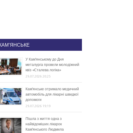
КАМ'ЯНСЬКЕ
У Кам’янському до Дня
металурга провели молодіжний
квіз «Сталева логіка»
29.07.2026 20:25
Кам’янське отримало медичний
автомобіль для лікарні швидкої
допомоги
29.07.2026 19:19
Пішла з життя одна з
найвідоміших лікарок
Кам’янського Людмила