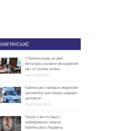
КАМ'ЯНСЬКЕ
У Кам’янському до Дня
металурга провели молодіжний
квіз «Сталева логіка»
29.07.2026 20:25
Кам’янське отримало медичний
автомобіль для лікарні швидкої
допомоги
29.07.2026 19:19
Пішла з життя одна з
найвідоміших лікарок
Кам’янського Людмила