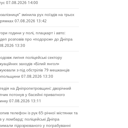
тус
07.08.2026 14:00
рзалізниця” змінила рух поїздів на трьох
рямках
07.08.2026 13:42
тори години у полі, плацкарт і авто:
деп розповів про «подорож» до Дніпра
08.2026 13:30
одовж липня поліцейські сектору
куаційних заходів «Білий янгол»
куювали з-під обстрілів 79 мешканців
опольщини
07.08.2026 13:30
гедія на Дніпропетровщині: дворічний
пчик потонув у басейні приватного
инку
07.08.2026 13:11
опив телефон із рук 65-річної містянки та
в у ломбард: поліцейські Дніпра
римали підозрюваного у пограбуванні