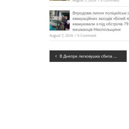
August 7, 2026
0 Comment
Впродовж липня поліцейські 
евакуаційних заходів «Білий 
евакуювали з-під обстрілів 79
мешканців Нікопольщини
August 7, 2026
0 Comment
Навігація
В Днепре легковушка сбила ребенка, – ФОТО
записів