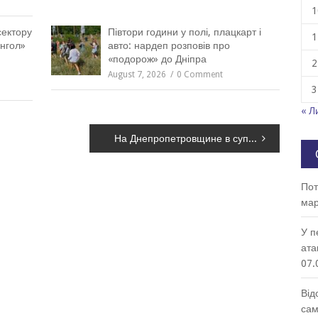
1
сектору
Півтори години у полі, плацкарт і
1
янгол»
авто: нардеп розповів про
«подорож» до Дніпра
2
August 7, 2026
0 Comment
3
« Л
На Днепропетровщине в супермаркете нашли подозрительный армейский рюкзак, – ФОТО
Пот
мар
У п
ата
07.
Від
сам