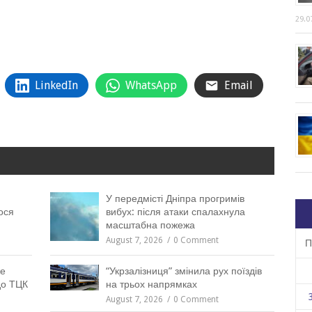
29.0
LinkedIn
WhatsApp
Email
У передмісті Дніпра прогримів
ося
вибух: після атаки спалахнула
масштабна пожежа
August 7, 2026
0 Comment
П
же
“Укрзалізниця” змінила рух поїздів
до ТЦК
на трьох напрямках
August 7, 2026
0 Comment