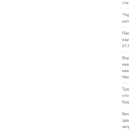
ста
“Ук
нап
Пів
нар
07.
Впр
ева
ева
Нік
Тра
хло
буд
Вих
зда
зат