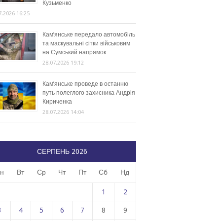
Кузьменко
7.2026 16:25
Кам’янське передало автомобіль
та маскувальні сітки військовим
на Сумський напрямок
28.07.2026 19:12
Кам’янське проведе в останню
путь полеглого захисника Андрія
Кириченка
28.07.2026 14:04
СЕРПЕНЬ 2026
н
Вт
Ср
Чт
Пт
Сб
Нд
1
2
3
4
5
6
7
8
9