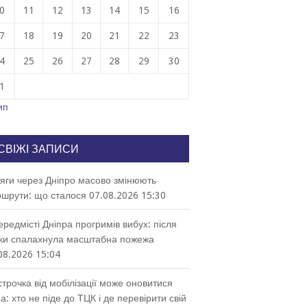
0
11
12
13
14
15
16
7
18
19
20
21
22
23
4
25
26
27
28
29
30
1
ип
СВІЖІ ЗАПИСИ
яги через Дніпро масово змінюють
шрути: що сталося
07.08.2026 15:30
ередмісті Дніпра прогримів вибух: після
ки спалахнула масштабна пожежа
08.2026 15:04
строчка від мобілізації може оновитися
а: хто не піде до ТЦК і де перевірити свій