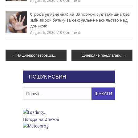
August 6, 2026
0 Comment
6 років увʼязнення: на Запоріжжі суд залишив без
змін вирок батьку за сексуальне насильство над
донькою
August 6, 2026
0 Comment
Навігація
На Днепропетровщине полиция разыскивает мужчину, – ФОТО
Днепряне предлагают ввести принудительные работы для пешеходов-нарушителей
записів
ПОШУК НОВИН
Пошук:
Погода на 2 тижні