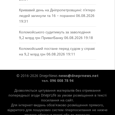
Кривавий день на Дніпропетровщині: п’ятеро
людей загинули та 16 – поранені
06.08.2026
19:31
Коломойського судитимуть за заволодіння
9,2 млрд грн ПриватБанку
06.08.2026 19:18
Коломойський постане перед судом у справі
на 9,2 млрд грн
06.08.2026 19:11
© 2016-2026 DneprNews
news@dneprnews.net
тел. 096 008 78 94
Дозволяється цитування матеріалів без отримання
попередньої згоди DneprLife за умови розміщення в тексті
посилання на сайт.
Для інтернет-видань обов'язково розміщення прямого,
відкритого для пошукових систем гіперпосилання не нижче
другого абзацу в тексті або як джерело.