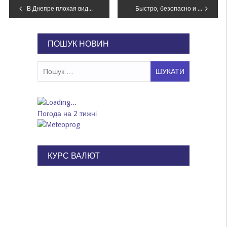
Навігація
В Днепре плохая видимость из-за сильного тумана: советы полиции
Быстро, безопасно и удобно: почему 4G – это несомненное преимущество для абонентов
записів
ПОШУК НОВИН
Пошук:
Погода на 2 тижні
КУРС ВАЛЮТ