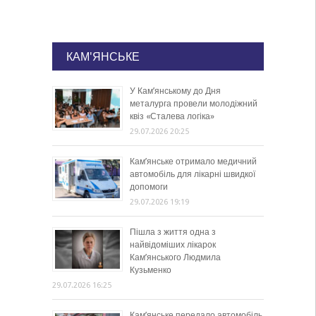
КАМ'ЯНСЬКЕ
У Кам’янському до Дня
металурга провели молодіжний
квіз «Сталева логіка»
29.07.2026 20:25
Кам’янське отримало медичний
автомобіль для лікарні швидкої
допомоги
29.07.2026 19:19
Пішла з життя одна з
найвідоміших лікарок
Кам’янського Людмила
Кузьменко
29.07.2026 16:25
Кам’янське передало автомобіль