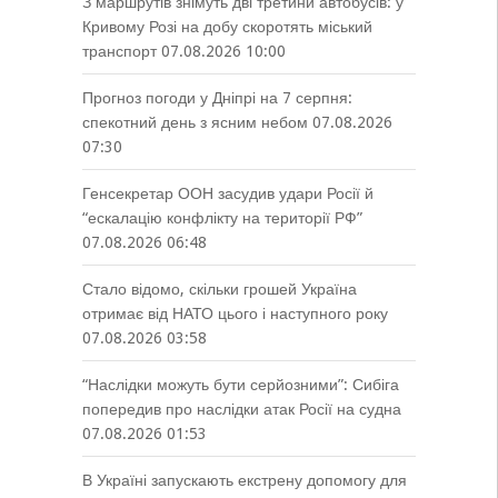
З маршрутів знімуть дві третини автобусів: у
Кривому Розі на добу скоротять міський
транспорт
07.08.2026 10:00
Прогноз погоди у Дніпрі на 7 серпня:
спекотний день з ясним небом
07.08.2026
07:30
Генсекретар ООН засудив удари Росії й
“ескалацію конфлікту на території РФ”
07.08.2026 06:48
Стало відомо, скільки грошей Україна
отримає від НАТО цього і наступного року
07.08.2026 03:58
“Наслідки можуть бути серйозними”: Сибіга
попередив про наслідки атак Росії на судна
07.08.2026 01:53
В Україні запускають екстрену допомогу для