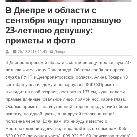
В Днепре и области с
сентября ищут пропавшую
23-летнюю девушку:
приметы и фото
26.12.2019 11:45
Дніпро
В Днепропетровской области с сентября ищут пропавшую 23-
летнюю жительницу Павлограда. Об этом сообщает пресс-
служба ГУНП в Днепропетровской области. Алина Токарь 10
сентября ушла из дому и не вернулась.&nbsp;Приметы:
выглядит на свой возраст, рост около 173 см, худа, волосы
прямые длинные, овальное лицо, прямой нос, карие глаза.
Особые приметы: на внутренней стороне предплечий обеих
рук тату, на одной цветы, а на другой половина лица/
половина черепа. Если вам что-нибудь известно о
местонахождении девушки, отвращайтесь по номерам: 066
520 09 07 (дежурная часть), 099 921 51 60 (поисковая группа)