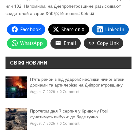
или 102. Напомним, на Днепропетровщине разыскивают
свидетелей аварии.&nbsp; Источник: 056.ua
Facebook
Share on X
LinkedIn
WhatsApp
Email
Copy Link
СВІЖІ НОВИНИ
П’ять районів під ударом: наслідки нічної атаки
дронами та артилерією на Дніпропетровщину
August 7, 2026
0 Comment
Протягом дня 7 серпня у Кривому Розі
лунатимуть вибухи: де буде гучно
August 7, 2026
0 Comment