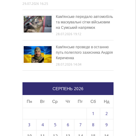
29.07.2026 16:25
Кам’янське передало автомобіль
та маскувальні сітки військовим
на Сумський напрямок
28.07.2026 19:12
Кам’янське проведе в останню
путь полеглого захисника Андрія
Кириченка
28.07.2026 14:04
СЕРПЕНЬ 2026
Пн
Вт
Ср
Чт
Пт
Сб
Нд
1
2
3
4
5
6
7
8
9
10
11
12
13
14
15
16