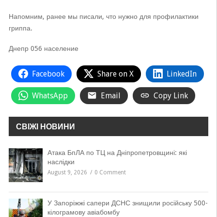
Напомним, ранее мы писали, что нужно для профилактики
гриппа.
Днепр 056 население
Facebook
Share on X
LinkedIn
WhatsApp
Email
Copy Link
СВІЖІ НОВИНИ
Атака БпЛА по ТЦ на Дніпропетровщині: які
наслідки
August 9, 2026
0 Comment
У Запоріжжі сапери ДСНС знищили російську 500-
кілограмову авіабомбу