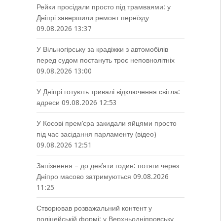
Рейки просідали просто під трамваями: у
Дніпрі завершили ремонт переїзду
09.08.2026 13:37
У Вільногірську за крадіжки з автомобілів
перед судом постануть троє неповнолітніх
09.08.2026 13:00
У Дніпрі готують тривалі відключення світла:
адреси
09.08.2026 12:53
У Косові прем’єра закидали яйцями просто
під час засідання парламенту (відео)
09.08.2026 12:51
Запізнення – до дев’яти годин: потяги через
Дніпро масово затримуються
09.08.2026
11:25
Створював розважальний контент у
поліцейській формі: у Верхньодніпровську