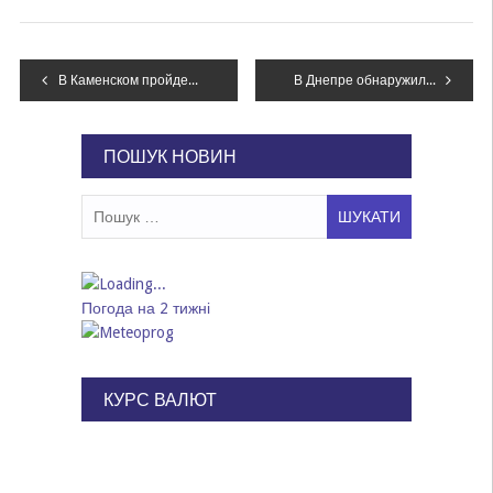
Навігація
В Каменском пройдет тренинг для ветеранов АТО и членов их семей
В Днепре обнаружили 2 незаконных пункта приема металлолома, – ФОТО
записів
ПОШУК НОВИН
Пошук:
Погода на 2 тижні
КУРС ВАЛЮТ