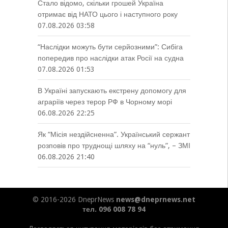
Стало відомо, скільки грошей Україна
отримає від НАТО цього і наступного року
07.08.2026 03:58
“Наслідки можуть бути серйозними”: Сибіга
попередив про наслідки атак Росії на судна
07.08.2026 01:53
В Україні запускають екстрену допомогу для
аграріїв через терор РФ в Чорному морі
06.08.2026 22:25
Як “Місія нездійсненна”. Український сержант
розповів про труднощі шляху на “нуль”, – ЗМІ
06.08.2026 21:40
© 2016-2026 DneprNews
news@dneprnews.net
тел. 096 008 78 94