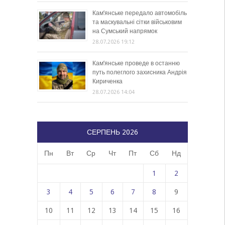
Кам’янське передало автомобіль
та маскувальні сітки військовим
на Сумський напрямок
28.07.2026 19:12
Кам’янське проведе в останню
путь полеглого захисника Андрія
Кириченка
28.07.2026 14:04
СЕРПЕНЬ 2026
Пн
Вт
Ср
Чт
Пт
Сб
Нд
1
2
3
4
5
6
7
8
9
10
11
12
13
14
15
16