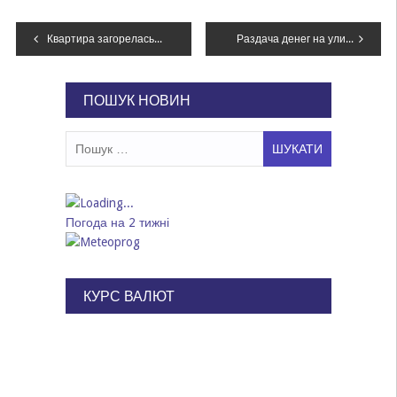
Навігація
Квартира загорелась, когда дети были одни дома: под Днепром горела многоэтажка
Раздача денег на улице и продукты за голос на выборах: как в Днепре и области нарушают «день тишины»
записів
ПОШУК НОВИН
Пошук:
Погода на 2 тижні
КУРС ВАЛЮТ