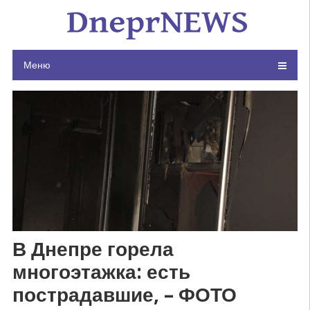
Skip
to
content
Меню
В Днепре горела
многоэтажка: есть
пострадавшие, – ФОТО