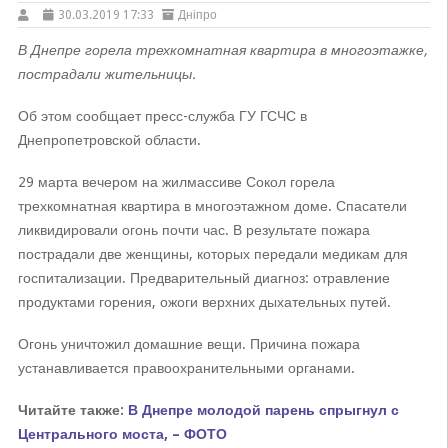
30.03.2019 17:33
Дніпро
В Днепре горела трехкомнатная квартира в многоэтажке,
пострадали жительницы.
Об этом сообщает пресс-служба ГУ ГСЧС в
Днепропетровской области.
29 марта вечером на жилмассиве Сокол горела
трехкомнатная квартира в многоэтажном доме. Спасатели
ликвидировали огонь почти час. В результате пожара
пострадали две женщины, которых передали медикам для
госпитализации. Предварительный диагноз: отравление
продуктами горения, ожоги верхних дыхательных путей.
Огонь уничтожил домашние вещи. Причина пожара
устанавливается правоохранительными органами.
Читайте также:
В Днепре молодой парень спрыгнул с
Центрального моста, – ФОТО