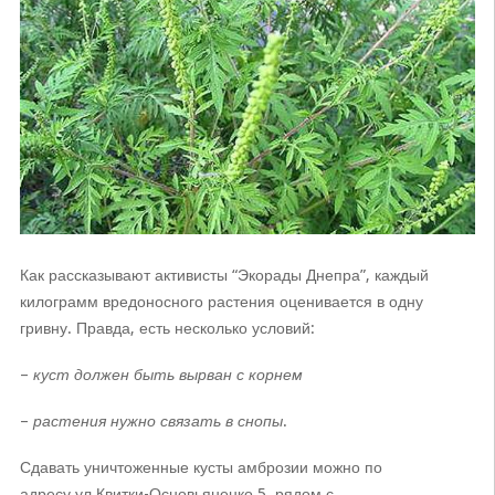
Как рассказывают активисты “Экорады Днепра”, каждый
килограмм вредоносного растения оценивается в одну
гривну. Правда, есть несколько условий:
–
куст должен быть вырван с корнем
–
растения нужно связать в снопы
.
Сдавать уничтоженные кусты амброзии можно по
адресу ул.Квитки-Основьяненко,5, рядом с