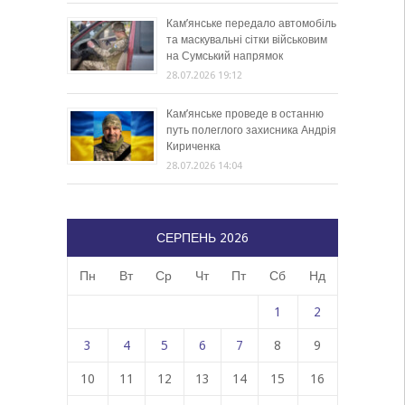
Кам’янське передало автомобіль
та маскувальні сітки військовим
на Сумський напрямок
28.07.2026 19:12
Кам’янське проведе в останню
путь полеглого захисника Андрія
Кириченка
28.07.2026 14:04
СЕРПЕНЬ 2026
Пн
Вт
Ср
Чт
Пт
Сб
Нд
1
2
3
4
5
6
7
8
9
10
11
12
13
14
15
16