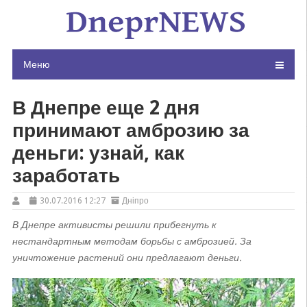
Skip
to
content
Меню
В Днепре еще 2 дня
принимают амброзию за
деньги: узнай, как
заработать
30.07.2016 12:27
Дніпро
В Днепре активисты решили прибегнуть к
нестандартным методам борьбы с амброзией. За
уничтожение растений они предлагают деньги.