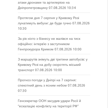
атаки дронами та артилерією на
Дніпропетровщину
07.08.2026 10:34
Протягом дня 7 серпня у Кривому Розі
лунатимуть вибухи: де буде гучно
07.08.2026
10:30
За рік ніхто з бізнесу не жалівся на тиск
офіційно: інтерв’ю з заступником
Генпрокурора Кримом
07.08.2026 10:00
З маршрутів знімуть дві третини автобусів: у
Кривому Розі на добу скоротять міський
транспорт
07.08.2026 10:00
Прогноз погоди у Дніпрі на 7 серпня:
спекотний день з ясним небом
07.08.2026
07:30
Генсекретар ООН засудив удари Росії й
“ескалацію конфлікту на території РФ”