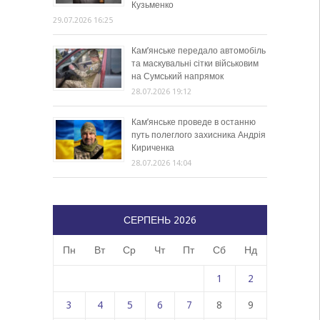
Кузьменко
29.07.2026 16:25
Кам’янське передало автомобіль
та маскувальні сітки військовим
на Сумський напрямок
28.07.2026 19:12
Кам’янське проведе в останню
путь полеглого захисника Андрія
Кириченка
28.07.2026 14:04
СЕРПЕНЬ 2026
Пн
Вт
Ср
Чт
Пт
Сб
Нд
1
2
3
4
5
6
7
8
9