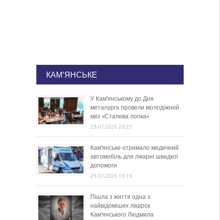
КАМ'ЯНСЬКЕ
У Кам’янському до Дня
металурга провели молодіжний
квіз «Сталева логіка»
29.07.2026 20:25
Кам’янське отримало медичний
автомобіль для лікарні швидкої
допомоги
29.07.2026 19:19
Пішла з життя одна з
найвідоміших лікарок
Кам’янського Людмила