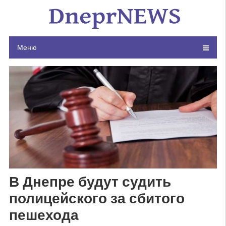
Skip
to
content
Меню
В Днепре будут судить
полицейского за сбитого
пешехода