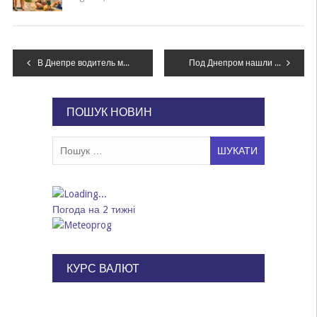
Навігація
В Днепре водитель маршрутки проехался по пассажирке: нужна помощь
Под Днепром нашли десятки мешков с вещами погибших под Иловайском бойцов, – ФОТО
записів
ПОШУК НОВИН
Пошук:
Погода на 2 тижні
КУРС ВАЛЮТ