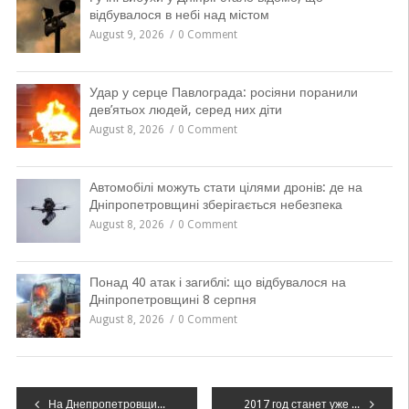
відбувалося в небі над містом
August 9, 2026
0 Comment
Удар у серце Павлограда: росіяни поранили
дев’ятьох людей, серед них діти
August 8, 2026
0 Comment
Автомобілі можуть стати цілями дронів: де на
Дніпропетровщині зберігається небезпека
August 8, 2026
0 Comment
Понад 40 атак і загиблі: що відбувалося на
Дніпропетровщині 8 серпня
August 8, 2026
0 Comment
Навігація
На Днепропетровщине прикрыли незаконный пункт приема металлолома в частном доме
2017 год станет уже вторым подряд годом развития Днепропетровщины, – Валентин Резниченко