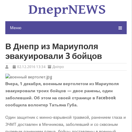
Skip
to
content
Меню
В Днепр из Мариуполя
эвакуировали 3 бойцов
02.12.2016 13:34
Дніпро
Вчера, 1 декабря, военным вертолетом из Мариуполя
эвакуировали троих бойцов — двое ранены, один
заболевший. Об этом на своей странице в Facebook
сообщила волонтер Татьяна Губа.
Один защитник с минно-взрывной травмой, ранением глаза и
ЗЧМТ доставлен в Мечникова, заболевший и со сквозным
пулевым ранением плеча бойцы доставлены в военный