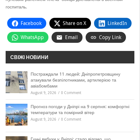
госпиталь.
Facebook
Share on X
LinkedIn
WhatsApp
Email
Copy Link
СВІЖІ НОВИНИ
Постраждали 11 людей: Дніпропетровщину
атакували безпілотниками, артилерією та
авіабомбами
August 9, 2026
0 Comment
Прогноз погоди у Дніпрі на 9 серпня: комфортні
температури та помірний вітер
August 9, 2026
0 Comment
Гучні вибухи у Дніпрі: стало відомо, що