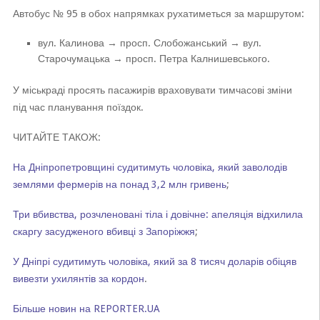
Автобус № 95 в обох напрямках рухатиметься за маршрутом:
вул. Калинова → просп. Слобожанський → вул.
Старочумацька → просп. Петра Калнишевського.
У міськраді просять пасажирів враховувати тимчасові зміни
під час планування поїздок.
ЧИТАЙТЕ ТАКОЖ:
На Дніпропетровщині судитимуть чоловіка, який заволодів
землями фермерів на понад 3,2 млн гривень
;
Три вбивства, розчленовані тіла і довічне: апеляція відхилила
скаргу засудженого вбивці з Запоріжжя
;
У Дніпрі судитимуть чоловіка, який за 8 тисяч доларів обіцяв
вивезти ухилянтів за кордон
.
Більше новин на REPORTER.UA