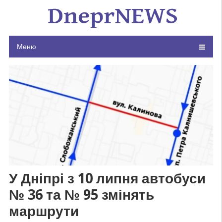
Skip
to
content
Меню
У Дніпрі з 10 липня автобуси
№ 36 та № 95 змінять
маршрути