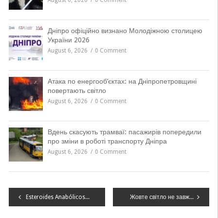
August 6, 2026
0 Comment
Дніпро офіційно визнано Молодіжною столицею
України 2026
August 6, 2026
0 Comment
Атака по енергооб’єктах: на Дніпропетровщині
повертають світло
August 6, 2026
0 Comment
Вдень скасують трамваї: пасажирів попередили
про зміни в роботі транспорту Дніпра
August 6, 2026
0 Comment
Навігація
Esteroides Anabólicos: Una Guía para Comprar en España
Жовте світло не завжди означає “стоп”: коли ПДР дозволяють продовжити рух
записів