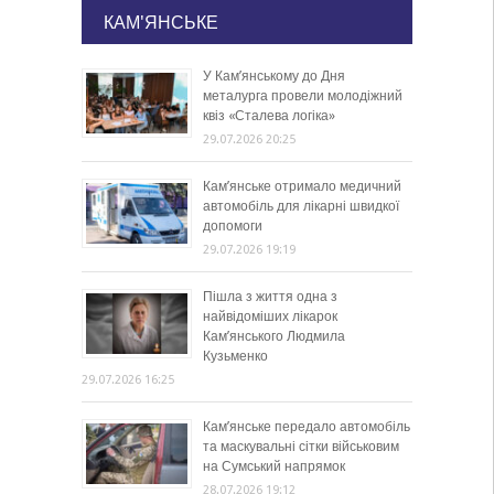
КАМ'ЯНСЬКЕ
У Кам’янському до Дня
металурга провели молодіжний
квіз «Сталева логіка»
29.07.2026 20:25
Кам’янське отримало медичний
автомобіль для лікарні швидкої
допомоги
29.07.2026 19:19
Пішла з життя одна з
найвідоміших лікарок
Кам’янського Людмила
Кузьменко
29.07.2026 16:25
Кам’янське передало автомобіль
та маскувальні сітки військовим
на Сумський напрямок
28.07.2026 19:12