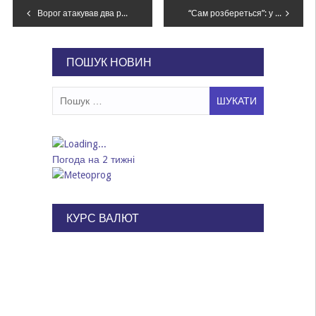
Навігація
Ворог атакував два райони області безпілотниками: безпекова ситуація на Дніпропетровщині станом на ранок 15 травня
“Сам розбереться”: у Дніпрі закривавлений чоловік схвилював перехожих
записів
ПОШУК НОВИН
Пошук:
Погода на 2 тижні
КУРС ВАЛЮТ