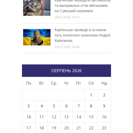
Кам’янське передало автомобіль
та маскувальні сітки військовим
на Сумський напрямок
28.07.2026 19:12
Кам’янське проведе в останню
путь полеглого захисника Андрія
Кириченка
28.07.2026 14:04
СЕРПЕНЬ 2026
Пн
Вт
Ср
Чт
Пт
Сб
Нд
1
2
3
4
5
6
7
8
9
10
11
12
13
14
15
16
17
18
19
20
21
22
23