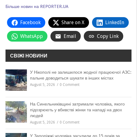
Більше новин на REPORTER.UA
Facebook
Share on X
LinkedIn
WhatsApp
Email
Copy Link
СВІЖІ НОВИНИ
У Нікополі не залишилося жодної працюючої АЗС:
пальне доводиться шукати в інших містах
August 5, 2026
0 Comment
На Синельниківщині затримали чоловіка, якого
підозрюють у вбивстві жінки та нападі на двох
людей
August 5, 2026
0 Comment
У Запоріжжі чоловіка засудили до 15 років за