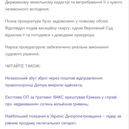
Державному земельному кадастрі та витребування її з чужого
незаконного володіння.
Позов прокуратури було задоволено у повному обсязі.
Відповідач подав касаційну скаргу, однак Верховний Суд
відхилив її та погодився з доводами прокурора.
Наразі прокуратурою забезпечено реальне виконання
судового рішення.
ЧИТАЙТЕ ТАКОЖ:
Незаконний збут зброї через поштові відправлення:
правоохоронці Дніпра викрили адвоката
;
Ексглава ОП за ґратами: ВАКС арештував Єрмака у справі
про «відмивання» сотень мільйонів гривень
;
Найбільший показник в Україні: Дніпропетровщина – лідер за
рівнем продажу нелегальних сигарет
.