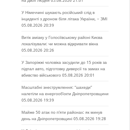
на двох людей
05.08.2026 21:01
У Німеччині шукають російський слід в
інциденті з дроном біля літака України, – ЗМІ
05.08.2026 20:39
Витік аміаку у Голосіївському районі Києва
локалізували: чи можна відкривати вікна
05.08.2026 20:26
У Запоріжжі чоловіка засудили до 15 років за
підпал авто, підготовку диверсії та замах на
вбивство військового
05.08.2026 20:01
Масштабні знеструмлення: “шахеди”
налетіли на енергооб’єкти Дніпропетровщини
05.08.2026 19:39
Майже 50 атак по п’яти районах: як минув
день на Дніпропетровщині
05.08.2026 19:28