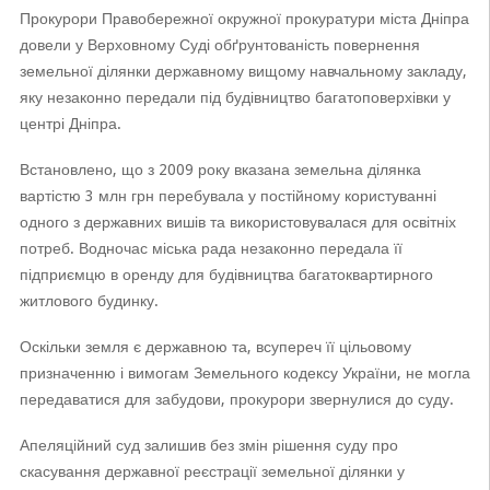
Прокурори Правобережної окружної прокуратури міста Дніпра
довели у Верховному Суді обґрунтованість повернення
земельної ділянки державному вищому навчальному закладу,
яку незаконно передали під будівництво багатоповерхівки у
центрі Дніпра.
Встановлено, що з 2009 року вказана земельна ділянка
вартістю 3 млн грн перебувала у постійному користуванні
одного з державних вишів та використовувалася для освітніх
потреб. Водночас міська рада незаконно передала її
підприємцю в оренду для будівництва багатоквартирного
житлового будинку.
Оскільки земля є державною та, всупереч її цільовому
призначенню і вимогам Земельного кодексу України, не могла
передаватися для забудови, прокурори звернулися до суду.
Апеляційний суд залишив без змін рішення суду про
скасування державної реєстрації земельної ділянки у