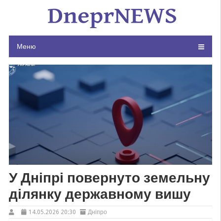
Skip
to
content
Меню
У Дніпрі повернуто земельну
ділянку державному вишу
14.05.2026 20:30
Дніпро