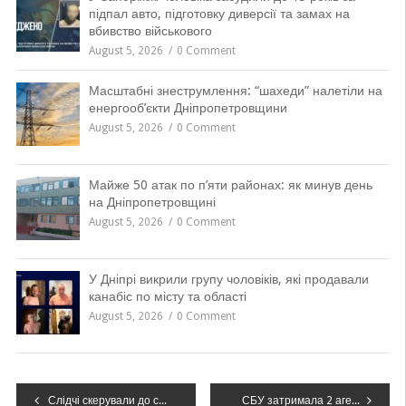
підпал авто, підготовку диверсії та замах на
вбивство військового
August 5, 2026
0 Comment
Масштабні знеструмлення: “шахеди” налетіли на
енергооб’єкти Дніпропетровщини
August 5, 2026
0 Comment
Майже 50 атак по п’яти районах: як минув день
на Дніпропетровщині
August 5, 2026
0 Comment
У Дніпрі викрили групу чоловіків, які продавали
канабіс по місту та області
August 5, 2026
0 Comment
Навігація
Слідчі скерували до суду обвинувальний акт щодо чоловіка, причетного до крадіжки у м. Самар
СБУ затримала 2 агентів рф, які коригували російські атаки по Києву та Запоріжжю