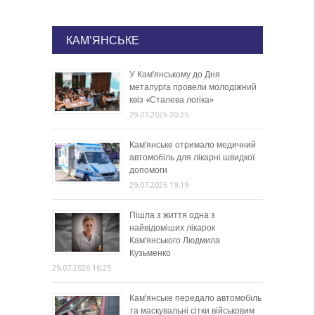
КАМ'ЯНСЬКЕ
У Кам’янському до Дня
металурга провели молодіжний
квіз «Сталева логіка»
29.07.2026 20:25
Кам’янське отримало медичний
автомобіль для лікарні швидкої
допомоги
29.07.2026 19:19
Пішла з життя одна з
найвідоміших лікарок
Кам’янського Людмила
Кузьменко
29.07.2026 16:25
Кам’янське передало автомобіль
та маскувальні сітки військовим