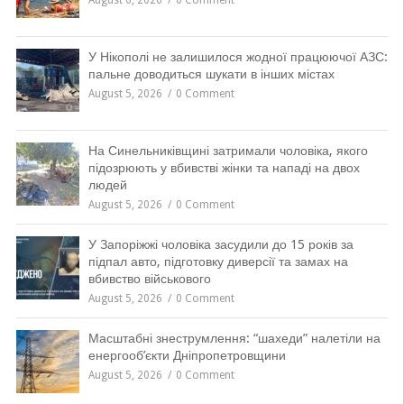
August 6, 2026
0 Comment
У Нікополі не залишилося жодної працюючої АЗС:
пальне доводиться шукати в інших містах
August 5, 2026
0 Comment
На Синельниківщині затримали чоловіка, якого
підозрюють у вбивстві жінки та нападі на двох
людей
August 5, 2026
0 Comment
У Запоріжжі чоловіка засудили до 15 років за
підпал авто, підготовку диверсії та замах на
вбивство військового
August 5, 2026
0 Comment
Масштабні знеструмлення: “шахеди” налетіли на
енергооб’єкти Дніпропетровщини
August 5, 2026
0 Comment