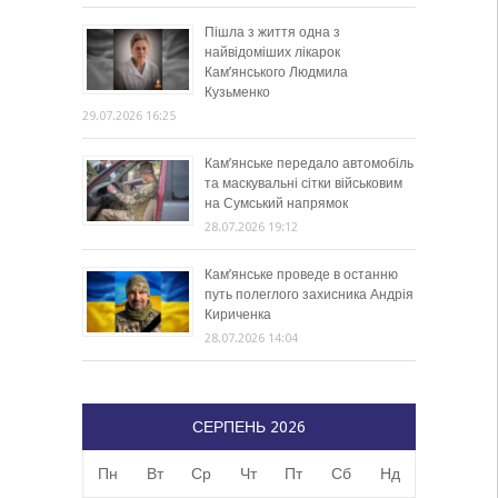
Пішла з життя одна з
найвідоміших лікарок
Кам’янського Людмила
Кузьменко
29.07.2026 16:25
Кам’янське передало автомобіль
та маскувальні сітки військовим
на Сумський напрямок
28.07.2026 19:12
Кам’янське проведе в останню
путь полеглого захисника Андрія
Кириченка
28.07.2026 14:04
СЕРПЕНЬ 2026
Пн
Вт
Ср
Чт
Пт
Сб
Нд