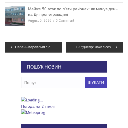
Майже 50 атак по п’яти районах: як минув день
на Дніпропетровщині
August 5, 2026
0 Comment
Навігація
Парень переплыл с левого на правый берег Днепра
БК “Днепр” начал сезон с поражений
записів
ПОШУК НОВИН
Пошук:
Погода на 2 тижні