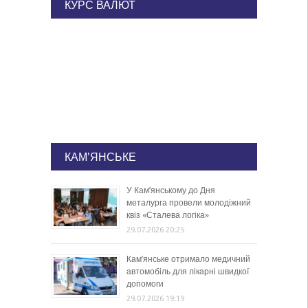
КУРС ВАЛЮТ
КАМ'ЯНСЬКЕ
У Кам’янському до Дня
металурга провели молодіжний
квіз «Сталева логіка»
29.07.2026 20:25
Кам’янське отримало медичний
автомобіль для лікарні швидкої
допомоги
29.07.2026 19:19