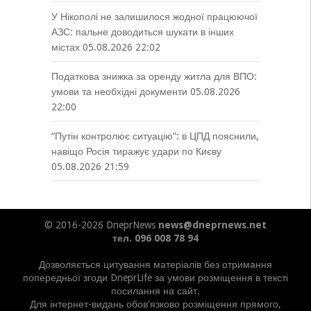
У Нікополі не залишилося жодної працюючої
АЗС: пальне доводиться шукати в інших
містах
05.08.2026 22:02
Податкова знижка за оренду житла для ВПО:
умови та необхідні документи
05.08.2026
22:00
“Путін контролює ситуацію”: в ЦПД пояснили,
навіщо Росія тиражує удари по Києву
05.08.2026 21:59
© 2016-2026 DneprNews
news@dneprnews.net
тел. 096 008 78 94
Дозволяється цитування матеріалів без отримання
попередньої згоди DneprLife за умови розміщення в тексті
посилання на сайт.
Для інтернет-видань обов'язково розміщення прямого,