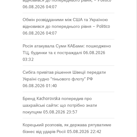
відновився до попереднього рівня, – Politico
06.08.2026 04:07
Обмін розвідданими між США та Україною
відновився до попереднього рівня – Politico
06.08.2026 04:07
Росія атакувала Суми КАБами: пошкоджено
ТЦ, будинки та є постраждалі
06.08.2026
03:32
Сибіга привітав рішення Швеції передати
Україні судно “тіньового флоту” РФ
06.08.2026 01:40
Бренд Kachorovska попередив про
шахрайські сайти: що потрібно знати
покупцям
05.08.2026 23:57
Корецький розповів, як держава рятуватиме
бізнес від ударів Росії
05.08.2026 22:42