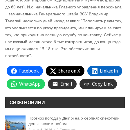
ходе которой в прошлом году призывали мужчин возрастом
до 60 лет). И.о. начальника Главного управления персонала
– замначальника Генерального штаба ВСУ Владимир
Талалай несколько дней назад заявил: “Пополнить ряды тех,
кто увольняется по указу президента, мы планируем за счет
тех, кто приходит на военную службу по контракту. Сейчас у
нас каждый месяц около 6 тыс контрактников, до конца года
мы еще ожидаем 15-18 тыс. Это обеспечит наши
потребности”.
Facebook
Share on X
LinkedIn
WhatsApp
Email
Copy Link
СВІЖІ НОВИНИ
Прогноз погоди у Дніпрі на 6 серпня: спекотний
день з ясним небом