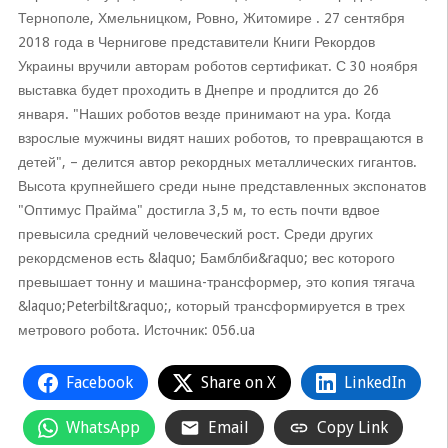
Тернополе, Хмельницком, Ровно, Житомире . 27 сентября
2018 года в Чернигове представители Книги Рекордов
Украины вручили авторам роботов сертификат. С 30 ноября
выставка будет проходить в Днепре и продлится до 26
января. "Наших роботов везде принимают на ура. Когда
взрослые мужчины видят наших роботов, то превращаются в
детей", – делится автор рекордных металлических гигантов.
Высота крупнейшего среди ныне представленных экспонатов
"Оптимус Прайма" достигла 3,5 м, то есть почти вдвое
превысила средний человеческий рост. Среди других
рекордсменов есть &laquo; Бамблби&raquo; вес которого
превышает тонну и машина-трансформер, это копия тягача
&laquo;Peterbilt&raquo;, который трансформируется в трех
метрового робота. Источник: 056.ua
Facebook
Share on X
LinkedIn
WhatsApp
Email
Copy Link