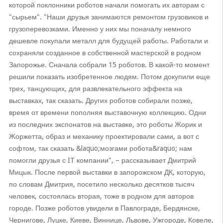
которой поклонники роботов начали помогать их авторам с
"сырьем". "Наши друзья занимаются ремонтом грузовиков и
грузоперевозками. Именно у них мы поначалу немного
дешевле покупали металл для будущей работы. Работали и
сохраняли созданное в собственной мастерской в родном
Запорожье. Сначала собрали 15 роботов. В какой-то момент
решили показать изобретенное людям. Потом докупили еще
трех, танцующих, для развлекательного эффекта на
выставках, так сказать. Других роботов собирали позже,
время от времени пополняя выставочную коллекцию. Одни
из последних экспонатов на выставке, это роботы Жорик и
Жоржетта, образ и механику проектировали сами, а вот с
софтом, так сказать &laquo;мозгами робота&raquo; нам
помогли друзья с IT компании", – рассказывает Дмитрий
Мицык. После первой выставки в запорожском ДК, которую,
по словам Дмитрия, посетило несколько десятков тысяч
человек, состоялась вторая, тоже в родном для авторов
городе. Позже роботов увидели в Павлограде, Бердянске,
Чернигове, Луцке, Киеве, Виннице, Львове, Ужгороде, Ковеле,