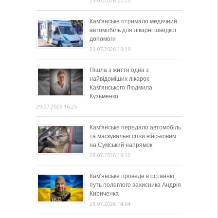
29.07.2026 20:25
Кам’янське отримало медичний
автомобіль для лікарні швидкої
допомоги
29.07.2026 19:19
Пішла з життя одна з
найвідоміших лікарок
Кам’янського Людмила
Кузьменко
29.07.2026 16:25
Кам’янське передало автомобіль
та маскувальні сітки військовим
на Сумський напрямок
28.07.2026 19:12
Кам’янське проведе в останню
путь полеглого захисника Андрія
Кириченка
28.07.2026 14:04