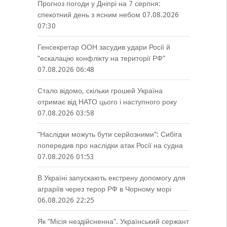
Прогноз погоди у Дніпрі на 7 серпня:
спекотний день з ясним небом
07.08.2026
07:30
Генсекретар ООН засудив удари Росії й
“ескалацію конфлікту на території РФ”
07.08.2026 06:48
Стало відомо, скільки грошей Україна
отримає від НАТО цього і наступного року
07.08.2026 03:58
“Наслідки можуть бути серйозними”: Сибіга
попередив про наслідки атак Росії на судна
07.08.2026 01:53
В Україні запускають екстрену допомогу для
аграріїв через терор РФ в Чорному морі
06.08.2026 22:25
Як “Місія нездійсненна”. Український сержант