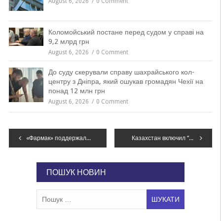
August 6, 2026
0 Comment
Коломойський постане перед судом у справі на
9,2 млрд грн
August 6, 2026
0 Comment
До суду скерували справу шахрайського кол-
центру з Дніпра, який ошукав громадян Чехії на
понад 12 млн грн
August 6, 2026
0 Comment
Навігація
«Фармак» поддержал создание первого Музея Голодомора в мире
Казахстан включил “Амизон” АО “Фармак” в протоколы лечения гриппа и ОРВИ
записів
ПОШУК НОВИН
Пошук: