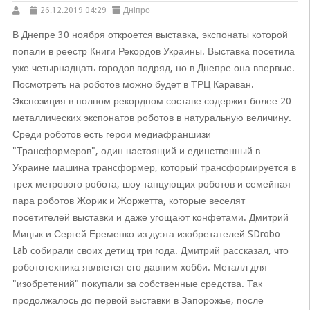
26.12.2019 04:29
Дніпро
В Днепре 30 ноября откроется выставка, экспонаты которой
попали в реестр Книги Рекордов Украины. Выставка посетила
уже четырнадцать городов подряд, но в Днепре она впервые.
Посмотреть на роботов можно будет в ТРЦ Караван.
Экспозиция в полном рекордном составе содержит более 20
металлических экспонатов роботов в натуральную величину.
Среди роботов есть герои медиафраншизи
"Трансформеров", один настоящий и единственный в
Украине машина трансформер, который трансформируется в
трех метрового робота, шоу танцующих роботов и семейная
пара роботов Жорик и Жоржетта, которые веселят
посетителей выставки и даже угощают конфетами. Дмитрий
Мицык и Сергей Еременко из дуэта изобретателей SDrobo
Lab собирали своих детищ три года. Дмитрий рассказал, что
робототехника является его давним хобби. Металл для
"изобретений" покупали за собственные средства. Так
продолжалось до первой выставки в Запорожье, после