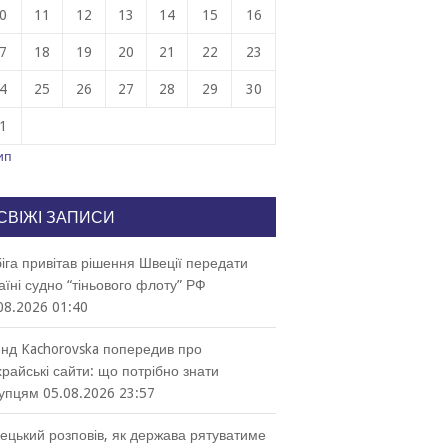
0
11
12
13
14
15
16
7
18
19
20
21
22
23
4
25
26
27
28
29
30
1
ип
СВІЖІ ЗАПИСИ
іга привітав рішення Швеції передати
аїні судно “тіньового флоту” РФ
08.2026 01:40
нд Kachorovska попередив про
райські сайти: що потрібно знати
упцям
05.08.2026 23:57
ецький розповів, як держава рятуватиме