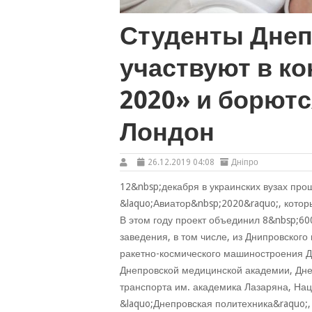
Студенты Дне
участвуют в к
2020» и борютс
Лондон
26.12.2019 04:08
Дніпро
12&nbsp;декабря в украинских вузах про
&laquo;Авиатор&nbsp;2020&raquo;, котор
В этом году проект объединил 8&nbsp;600
заведения, в том числе, из Днипровского
ракетно-космического машиностроения Д
Днепровской медицинской академии, Дне
транспорта им. академика Лазаряна, Нац
&laquo;Днепровская политехника&raquo;,