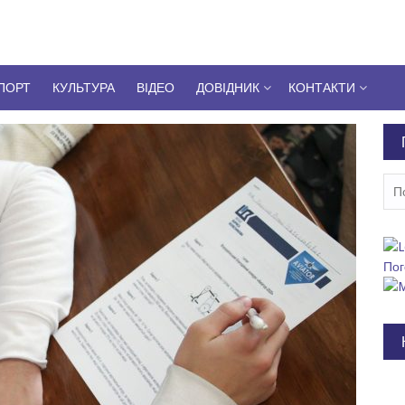
ПОРТ
КУЛЬТУРА
ВІДЕО
ДОВІДНИК
КОНТАКТИ
Пош
Пог