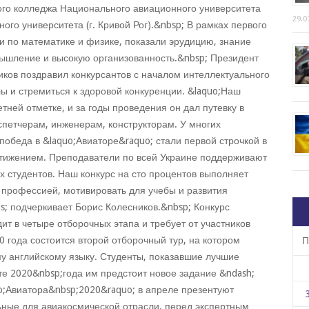
кого колледжа Национального авиационного университета
29.0
ного университета (г. Кривой Рог).&nbsp; В рамках первого
и по математике и физике, показали эрудицию, знание
мышление и высокую организованность.&nbsp; Президент
ков поздравил конкурсантов с началом интеллектуального
ы и стремиться к здоровой конкуренции. &laquo;Наш
тней отметке, и за годы проведения он дал путевку в
спетчерам, инженерам, конструкторам. У многих
победа в &laquo;Авиаторе&raquo; стали первой строчкой в
ижением. Преподаватели по всей Украине поддерживают
х студентов. Наш конкурс на сто процентов выполняет
 профессией, мотивировать для учебы и развития
s; подчеркивает Борис Колесников.&nbsp; Конкурс
ит в четыре отборочных этапа и требует от участников
0 года состоится второй отборочный тур, на котором
П
му английскому языку. Студенты, показавшие лучшие
рте 2020&nbsp;года им предстоит новое задание &ndash;
o;Авиатора&nbsp;2020&raquo; в апреле презентуют
ьные для авиакосмической отрасли, перед экспертным