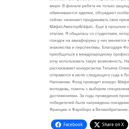
жюри. В финале ребята не только защища
обмениваются идеями, обсуждают особен
сейчас начинают продумывать свои презе
&laquo;Авиатор&raquo;. Еще в прошлом г
этапам. Я общалась со студентами, кото
поездок на авиафорумы у них меняется 
знакомства и перспективы. Благодаря Фо
приобщиться к международному професс
хочу использовать такую возможность. Н
рассказывает конкурсантка Татьяна Олек
отправятся в июле следующего года в Л
Напомним, Фонд проводит конкурс &laqu
молодежь, помочь с выбором специализ
достижениями. За годы проведения проек
победителей были награждены поездкам
Францию и Фарнборо в Великобританию. 
Facebook
Share on X