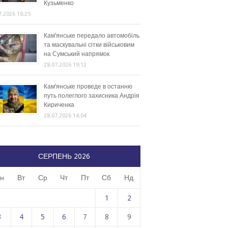
Кузьменко
7.2026 16:25
Кам’янське передало автомобіль
та маскувальні сітки військовим
на Сумський напрямок
28.07.2026 19:12
Кам’янське проведе в останню
путь полеглого захисника Андрія
Кириченка
28.07.2026 14:04
СЕРПЕНЬ 2026
н
Вт
Ср
Чт
Пт
Сб
Нд
1
2
3
4
5
6
7
8
9