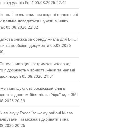
нес від ударів Росії
05.08.2026 22:42
ікополі не залишилося жодної працюючої
: пальне доводиться шукати в інших
тах
05.08.2026 22:02
аткова знижка за оренду житла для ВПО:
ви та необхідні документи
05.08.2026
00
Синельниківщині затримали чоловіка,
го підозрюють у вбивстві жінки та нападі
двох людей
05.08.2026 21:01
імеччині шукають російський слід в
иденті з дроном біля літака України, – ЗМІ
08.2026 20:39
ік аміаку у Голосіївському районі Києва
алізували: чи можна відкривати вікна
08.2026 20:26