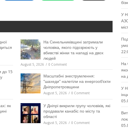
біз
У Н
АЗС
міс
Под
дної
На Синельниківщині затримали
умо
диться
чоловіка, якого підозрюють у
22:
вбивстві жінки та нападі на двох
людей
На 
August 5, 2026
0 Comment
яко
и до 15
Масштабні знеструмлення:
на 
ку
“шахеди” налетіли на енергооб’єкти
Дніпропетровщини
У Н
August 5, 2026
0 Comment
інц
05.
ах: як
У Дніпрі викрили групу чоловіків, які
щині
продавали канабіс по місту та
Вит
області
лок
August 5, 2026
0 Comment
05.