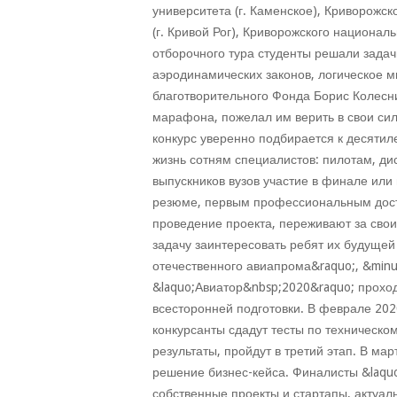
университета (г. Каменское), Криворожс
(г. Кривой Рог), Криворожского националь
отборочного тура студенты решали задач
аэродинамических законов, логическое 
благотворительного Фонда Борис Колесни
марафона, пожелал им верить в свои сил
конкурс уверенно подбирается к десятиле
жизнь сотням специалистов: пилотам, ди
выпускников вузов участие в финале или 
резюме, первым профессиональным дост
проведение проекта, переживают за свои
задачу заинтересовать ребят их будущей
отечественного авиапрома&raquo;, &minu
&laquo;Авиатор&nbsp;2020&raquo; проход
всесторонней подготовки. В феврале 202
конкурсанты сдадут тесты по техническо
результаты, пройдут в третий этап. В ма
решение бизнес-кейса. Финалисты &laqu
собственные проекты и стартапы, актуал