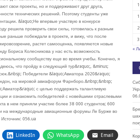
1
ют свои проекты, но и поддерживают друг друга,
ности технических решений. Поэтому студенты уже
1
нтации. &laquo;Не впервые участвую в конкурсе
2
оду решила проверить свои силы, готовилась к разным
рые раньше побеждали в проекте, и вижу, что после
3
мировоззрение, растет самооценка, появляются новые
« Л
нду Бориса Колесникова у нас есть возможность
иональному сообществу еще во время учебы. Конечно, я
адеюсь, что пройду в следующий тур&raquo;, &minus;
сюк.&nbsp; Победители &laquo;Авиатора 2020&raquo;
ондон, на мировой авиафорум Фарнборо.&nbsp;&nbsp;
Сиб
o;Авиатор&raquo; с целью поддержать талантливую
Укр
06.
ации и ознакомить победителей с новейшими отраслевыми
та в нем приняли участие более 38 000 студентов; 600
Бре
и на международные авиационные форумы Ле Бурже во
шах
Источник: 056.ua
пок
LinkedIn
WhatsApp
Email
Кор