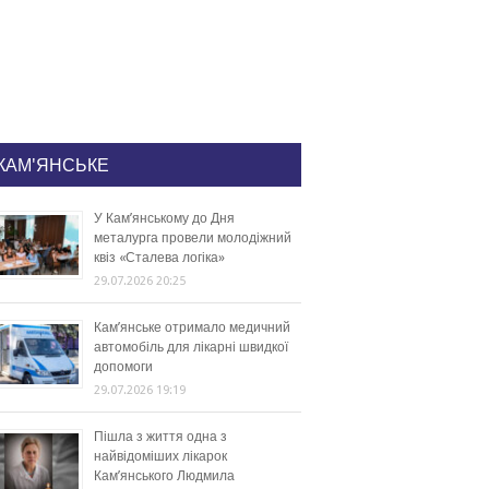
КАМ'ЯНСЬКЕ
У Кам’янському до Дня
металурга провели молодіжний
квіз «Сталева логіка»
29.07.2026 20:25
Кам’янське отримало медичний
автомобіль для лікарні швидкої
допомоги
29.07.2026 19:19
Пішла з життя одна з
найвідоміших лікарок
Кам’янського Людмила