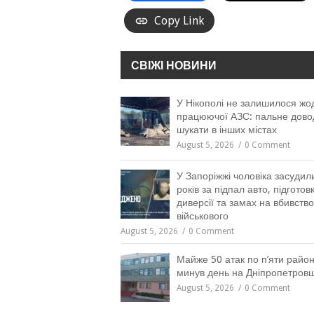
Copy Link
СВІЖІ НОВИНИ
У Нікополі не залишилося жо
працюючої АЗС: пальне дово
шукати в інших містах
August 5, 2026
0 Comment
У Запоріжжі чоловіка засудил
років за підпал авто, підготов
диверсії та замах на вбивство
військового
August 5, 2026
0 Comment
Майже 50 атак по п’яти район
минув день на Дніпропетров
August 5, 2026
0 Comment