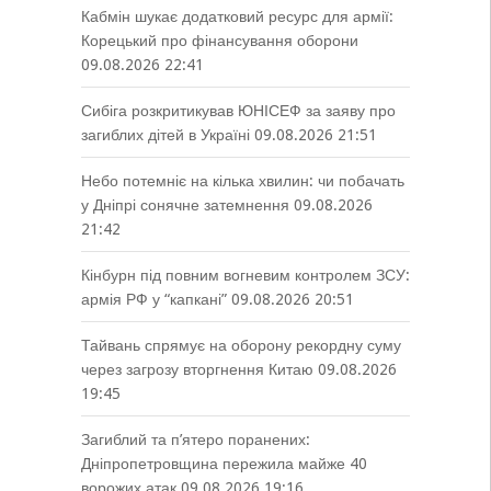
Кабмін шукає додатковий ресурс для армії:
Корецький про фінансування оборони
09.08.2026 22:41
Сибіга розкритикував ЮНІСЕФ за заяву про
загиблих дітей в Україні
09.08.2026 21:51
Небо потемніє на кілька хвилин: чи побачать
у Дніпрі сонячне затемнення
09.08.2026
21:42
Кінбурн під повним вогневим контролем ЗСУ:
армія РФ у “капкані”
09.08.2026 20:51
Тайвань спрямує на оборону рекордну суму
через загрозу вторгнення Китаю
09.08.2026
19:45
Загиблий та п’ятеро поранених:
Дніпропетровщина пережила майже 40
ворожих атак
09.08.2026 19:16