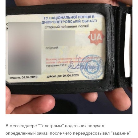
В мессенджере “Телеграмм” подельник получал
определенный заказ, после чего переадресовывал “задание”