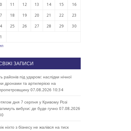
0
11
12
13
14
15
16
7
18
19
20
21
22
23
4
25
26
27
28
29
30
1
ип
СВІЖІ ЗАПИСИ
ть районів під ударом: наслідки нічної
ки дронами та артилерією на
пропетровщину
07.08.2026 10:34
тягом дня 7 серпня у Кривому Розі
атимуть вибухи: де буде гучно
07.08.2026
30
рік ніхто з бізнесу не жалівся на тиск