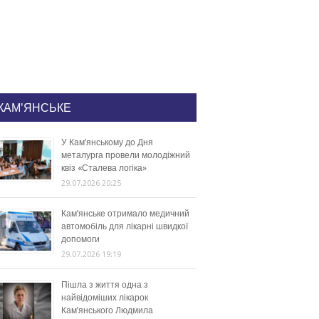
КАМ'ЯНСЬКЕ
У Кам’янському до Дня
металурга провели молодіжний
квіз «Сталева логіка»
29.07.2026 20:25
Кам’янське отримало медичний
автомобіль для лікарні швидкої
допомоги
29.07.2026 19:19
Пішла з життя одна з
найвідоміших лікарок
Кам’янського Людмила