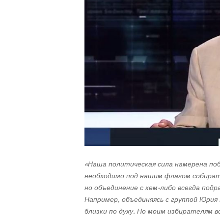
«Наша политическая сила намерена поб
необходимо под нашим флагом собират
но объединение с кем-либо всегда подр
Например, объединяясь с группой Юрия 
близки по духу. Но моим избирателям в