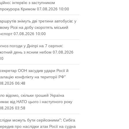
ційно: інтерв’ю з заступником
прокурора Кримом
07.08.2026 10:00
аршрутів знімуть дві третини автобусів: у
вому Розі на добу скоротять міський
нспорт
07.08.2026 10:00
гноз погоди у Дніпрі на 7 серпня:
котний день з ясним небом
07.08.2026
30
секретар ООН засудив удари Росії й
калацію конфлікту на території РФ”
08.2026 06:48
ло відомо, скільки грошей Україна
имає від НАТО цього і наступного року
08.2026 03:58
слідки можуть бути серйозними”: Сибіга
ередив про наслідки атак Росії на судна