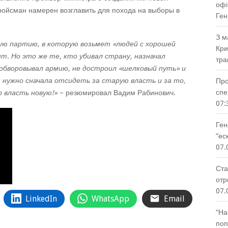
офі
ройсман намерен возглавить для похода на выборы в
Ген
З м
вую партию, в которую возьмет «людей с хорошей
Кри
т. Но это же те, кто убивал страну, назначал
тра
обворовывал армию, не достроил «шелковый путь» и
нужно сначала отсидеть за старую власть и за то,
Про
спе
о власть новую!»
– резюмировал Вадим Рабинович.
07:
Ген
“ес
07.
Ста
отр
07.
LinkedIn
WhatsApp
Email
“На
поп