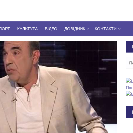
ПОРТ
КУЛЬТУРА
ВІДЕО
ДОВІДНИК
КОНТАКТИ
Пош
Пог