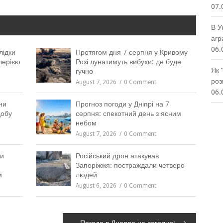
07.
В У
агр
06.
лідки
Протягом дня 7 серпня у Кривому
лерією
Розі лунатимуть вибухи: де буде
Як 
гучно
роз
August 7, 2026
0 Comment
06.
ни
Прогноз погоди у Дніпрі на 7
добу
серпня: спекотний день з ясним
небом
August 7, 2026
0 Comment
ли
Російський дрон атакував
Запоріжжя: постраждали четверо
м
людей
August 6, 2026
0 Comment
Погода в Днепре на сегодня: 2 мая