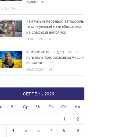
Кузьменко
7.2026 16:25
Кам’янське передало автомобіль
та маскувальні сітки військовим
на Сумський напрямок
28.07.2026 19:12
Кам’янське проведе в останню
путь полеглого захисника Андрія
Кириченка
28.07.2026 14:04
СЕРПЕНЬ 2026
н
Вт
Ср
Чт
Пт
Сб
Нд
1
2
3
4
5
6
7
8
9