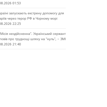
08.2026 01:53
країні запускають екстрену допомогу для
аріїв через терор РФ в Чорному морі
08.2026 22:25
“Місія нездійсненна”. Український сержант
повів про труднощі шляху на “нуль”, – ЗМІ
08.2026 21:40