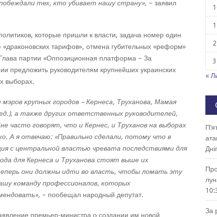
побеждали тех, кто убивает нашу страну»,
– заявил
1
1
политиков, которые пришли к власти, задача номер один
2
е «драконовских тарифов», отмена губительных «реформ»
. Глава партии «Оппозиционная платформа – За
3
ии предложить руководителям крупнейших украинских
« Л
х выборах.
и мэров крупных городов – Кернеса, Труханова, Мамая
ред.), а также других ответственных руководителей,
е часто говорят, что и Кернес, и Труханов на выборах
П’я
о. А я отвечаю: «Правильно сделали, потому что в
ата
я с центральной властью чревата последствиями для
Дні
рода для Кернеса и Труханова стоят выше их
Про
теперь они должны идти во власть, чтобы ломать эту
лун
нашу команду профессионалов, которых
10:
мендовать»,
– пообещал народный депутат.
За 
заявление премьер-министра о создании им новой