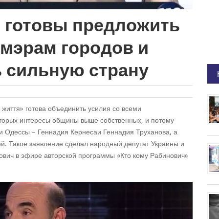
 готовы предложить
 мэрам городов и
ь сильную страну
життя» готова объединить усилия со всеми
оторых интересы общины выше собственных, и потому
и Одессы – Геннадия Кернесаи Геннадия Труханова, а
ей. Такое заявление сделал народный депутат Украины и
ович в эфире авторской программы «Кто кому Рабинович»