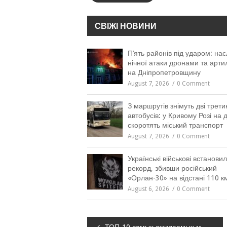
СВІЖІ НОВИНИ
П’ять районів під ударом: нас
нічної атаки дронами та арти
на Дніпропетровщину
August 7, 2026
0 Comment
З маршрутів знімуть дві трети
автобусів: у Кривому Розі на 
скоротять міський транспорт
August 7, 2026
0 Comment
Українські військові встанови
рекорд, збивши російський
«Орлан-30» на відстані 110 к
August 6, 2026
0 Comment
Навігація
ТОП-10 самых ожидаемых мероприятий мая в Днепре