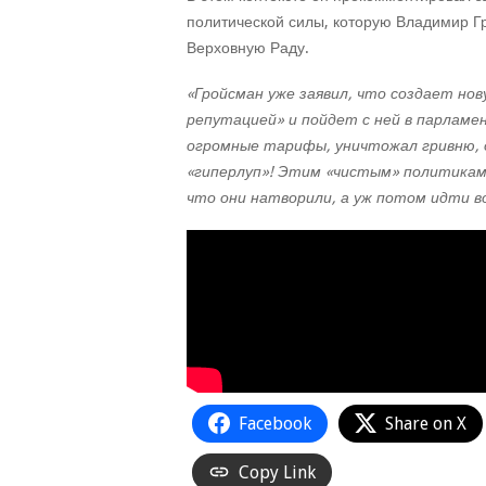
политической силы, которую Владимир Г
Верховную Раду.
«Гройсман уже заявил, что создает но
репутацией» и пойдет с ней в парламен
огромные тарифы, уничтожал гривню, 
«гиперлуп»! Этим «чистым» политикам 
что они натворили, а уж потом идти в
Facebook
Share on X
Copy Link