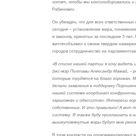
хотят, чтобы мы консолидировались и 
Рабинович.
Он убежден, что для всех ответственных 
сегодня – установление мира, понижени
и законов, принятых за последние 5 лет
життя»объявил о своем твердом намерен
городов сотрудничество на парламентски
«В списке нашей партии я хочу видеть 
(экс-мэр Полтавы Александр Мамай, – 
которые трудятся на благо горожан. Мн
делали заявления в поддержку Порошенк
нашей системе координат конфронтаци
харьковчан и одесситов». Интересы го
собственных. И это правильно! А вот 
систему. Я также буду приглашать в 
вышеупомянутые мэры будут мне реко
В этом контексте он прокомментировал 