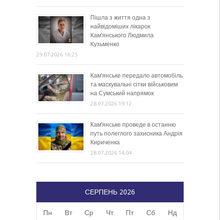
Пішла з життя одна з
найвідоміших лікарок
Кам’янського Людмила
Кузьменко
29.07.2026 16:25
Кам’янське передало автомобіль
та маскувальні сітки військовим
на Сумський напрямок
28.07.2026 19:12
Кам’янське проведе в останню
путь полеглого захисника Андрія
Кириченка
28.07.2026 14:04
СЕРПЕНЬ 2026
Пн
Вт
Ср
Чт
Пт
Сб
Нд