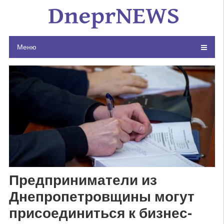
Skip
to
content
Меню
Предприниматели из
Днепропетровщины могут
присоединиться к бизнес-