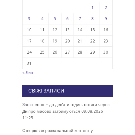
1
2
3
4
5
6
7
8
9
10
11
12
13
14
15
16
17
18
19
20
21
22
23
24
25
26
27
28
29
30
31
« Лип
СВІЖІ ЗАПИСИ
Запізнення – до дев’яти годин: потяги через
Дніпро масово затримуються
09.08.2026
11:25
Створював розважальний контент у