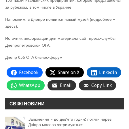
150 тысяч итальянских предприятий, которые представлены
за рубежом, в том числе в Украине.
Напомним, в Днепре появится новый музей (подробнее –
здесь).
Источник информации для материала сайт пресс-службы
Днепропетровской ОГА.
Днепр 056 ОГА бизнес-форум
Facebook
Share on X
LinkedIn
WhatsApp
Email
Copy Link
СВІЖІ НОВИНИ
Запізнення – до дев’яти годин: потяги через
Дніпро масово затримуються