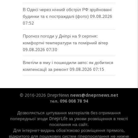
В Одесі через нічний обстріл РФ зруйновані
будинки та є постраждалі (фото)
09.08.2026
07:52
Прогноз погоди у Дніпрі на 9 серпня:
комфортні температури та помірний вітер
09.08.2026 07:30
Влетіли в яму і пошкодили авто: як добитися
компенсації за ремонт
09.08.2026 07:15
© 2016-2026 DneprNews
news@dneprnews.net
тел. 096 008 78 94
Дозволяється цитування матеріалів без отримання
попередньої згоди DneprLife за умови розміщення в тексті
посилання на сайт.
Для інтернет-видань обов'язково розміщення прямого,
відкритого для пошукових систем гіперпосилання не нижче