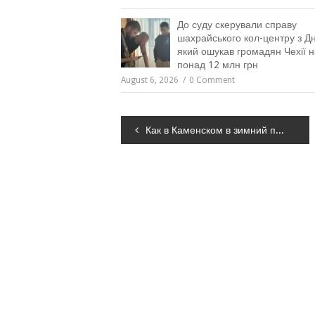
До суду скерували справу
шахрайського кол-центру з Дн
який ошукав громадян Чехії н
понад 12 млн грн
August 6, 2026
0 Comment
Навігація
Как в Каменском в зимний период содержат дороги
записів