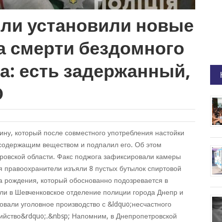
ли установили новые
а смерти бездомного
а: есть задержанный,
О
ину, который после совместного употребления настойки
содержащим веществом и подпалил его. Об этом
овской области. Факс поджога зафиксировали камеры
я правоохранители изъяли 8 пустых бутылок спиртовой
а рождения, который обоснованно подозревается в
ли в Шевченковское отделение полиции города Днепр и
вали уголовное производство с &ldquo;несчастного
ийство&rdquo;.&nbsp; Напомним, в Днепропетровской