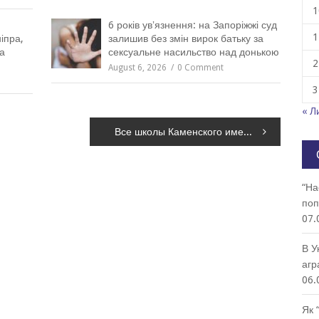
1
6 років увʼязнення: на Запоріжжі суд
1
іпра,
залишив без змін вирок батьку за
а
сексуальне насильство над донькою
2
August 6, 2026
0 Comment
3
« Л
Все школы Каменского имеют скоростной интернет
“На
поп
07.
В У
агр
06.
Як 