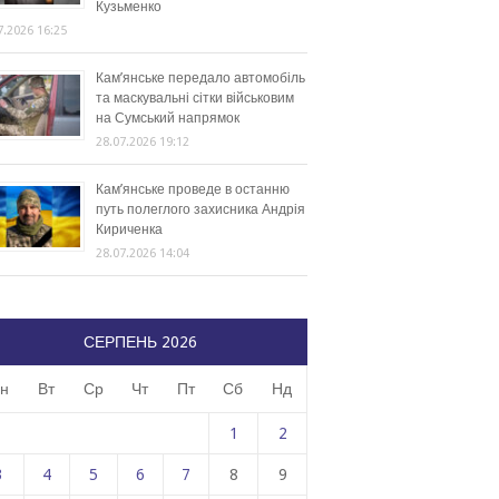
Кузьменко
7.2026 16:25
Кам’янське передало автомобіль
та маскувальні сітки військовим
на Сумський напрямок
28.07.2026 19:12
Кам’янське проведе в останню
путь полеглого захисника Андрія
Кириченка
28.07.2026 14:04
СЕРПЕНЬ 2026
н
Вт
Ср
Чт
Пт
Сб
Нд
1
2
3
4
5
6
7
8
9