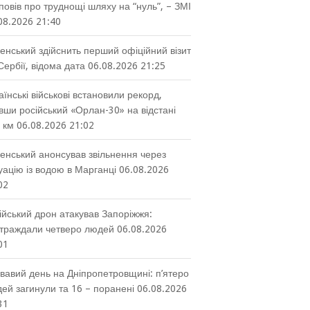
повів про труднощі шляху на “нуль”, – ЗМІ
08.2026 21:40
енський здійснить перший офіційний візит
Сербії, відома дата
06.08.2026 21:25
аїнські військові встановили рекорд,
вши російський «Орлан-30» на відстані
 км
06.08.2026 21:02
енський анонсував звільнення через
уацію із водою в Марганці
06.08.2026
02
ійський дрон атакував Запоріжжя:
траждали четверо людей
06.08.2026
01
вавий день на Дніпропетровщині: п’ятеро
ей загинули та 16 – поранені
06.08.2026
31