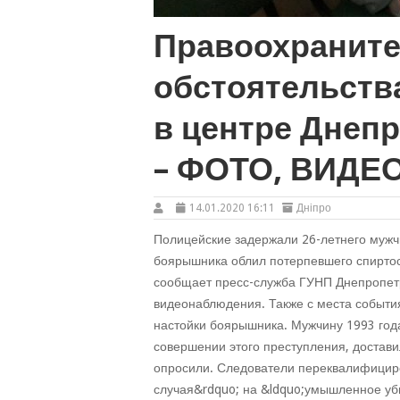
Правоохраните
обстоятельств
в центре Днепр
– ФОТО, ВИДЕ
14.01.2020 16:11
Дніпро
Полицейские задержали 26-летнего мужч
боярышника облил потерпевшего спирто
сообщает пресс-служба ГУНП Днепропетр
видеонаблюдения. Также с места событи
настойки боярышника. Мужчину 1993 год
совершении этого преступления, достави
опросили. Следователи переквалифициро
случая&rdquo; на &ldquo;умышленное уб