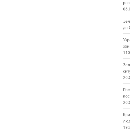
роз
06.
Зел
до 
Укр
зби
110
Зел
сит
20:
Рос
пос
20:
Кри
люд
19: