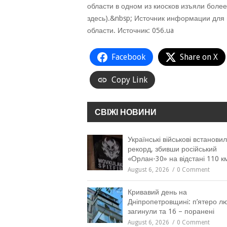
области в одном из киосков изъяли боле
здесь).&nbsp; Источник информации для
области. Источник: 056.ua
Facebook
Share on X
Copy Link
СВІЖІ НОВИНИ
Українські військові встанови
рекорд, збивши російський
«Орлан-30» на відстані 110 к
August 6, 2026
0 Comment
Кривавий день на
Дніпропетровщині: п’ятеро л
загинули та 16 – поранені
August 6, 2026
0 Comment