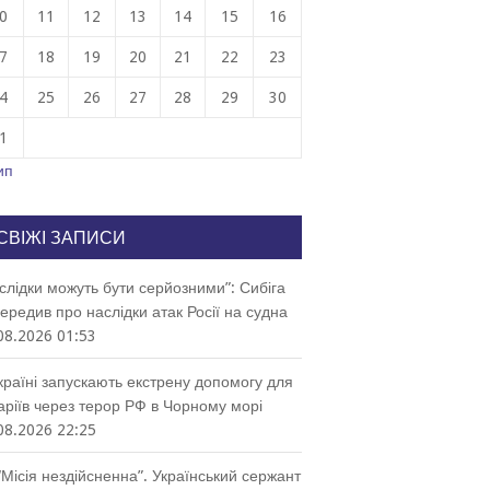
0
11
12
13
14
15
16
7
18
19
20
21
22
23
4
25
26
27
28
29
30
1
ип
СВІЖІ ЗАПИСИ
слідки можуть бути серйозними”: Сибіга
ередив про наслідки атак Росії на судна
08.2026 01:53
країні запускають екстрену допомогу для
аріїв через терор РФ в Чорному морі
08.2026 22:25
“Місія нездійсненна”. Український сержант