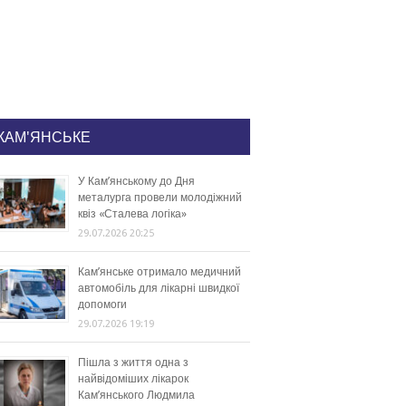
КАМ'ЯНСЬКЕ
У Кам’янському до Дня
металурга провели молодіжний
квіз «Сталева логіка»
29.07.2026 20:25
Кам’янське отримало медичний
автомобіль для лікарні швидкої
допомоги
29.07.2026 19:19
Пішла з життя одна з
найвідоміших лікарок
Кам’янського Людмила