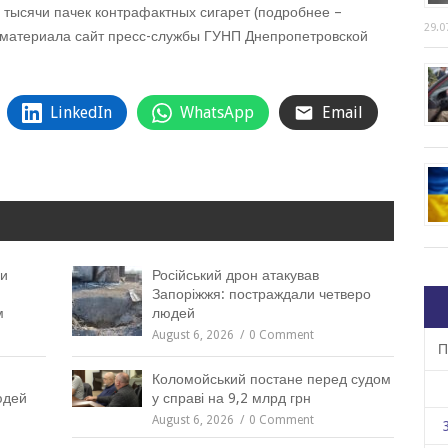
е тысячи пачек контрафактных сигарет (подробнее –
29.0
 материала сайт пресс-службы ГУНП Днепропетровской
LinkedIn
WhatsApp
Email
ли
Російський дрон атакував
Запоріжжя: постраждали четверо
м
людей
August 6, 2026
0 Comment
П
Коломойський постане перед судом
юдей
у справі на 9,2 млрд грн
August 6, 2026
0 Comment