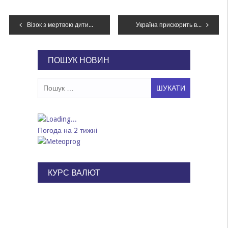
Навігація
Візок з мертвою дитиною: у Дніпрі матір заморила голодом немовля
Україна прискорить виготовлення балістики, – Зеленський
записів
ПОШУК НОВИН
Пошук:
Погода на 2 тижні
КУРС ВАЛЮТ