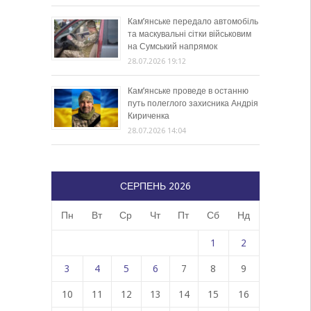
Кам’янське передало автомобіль
та маскувальні сітки військовим
на Сумський напрямок
28.07.2026 19:12
Кам’янське проведе в останню
путь полеглого захисника Андрія
Кириченка
28.07.2026 14:04
СЕРПЕНЬ 2026
Пн
Вт
Ср
Чт
Пт
Сб
Нд
1
2
3
4
5
6
7
8
9
10
11
12
13
14
15
16