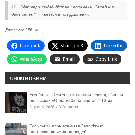
"Четверо людей дістали поранень. Серед них
двоє дітей",
– йдеться в повідомленні.
Джерело: 056.ua
Facebook
Share on X
LinkedIn
WhatsApp
Email
Copy Link
СВІЖІ НОВИНИ
Українські військові встановили рекорд, збивши
російський «Орлан-30» на відстані 110 км
August 6, 2026
0 Comment
Російський дрон атакував Запоріжжя:
постраждали четверо людей