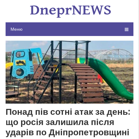
Skip
to
content
Меню
Понад пів сотні атак за день:
що росія залишила після
ударів по Дніпропетровщині