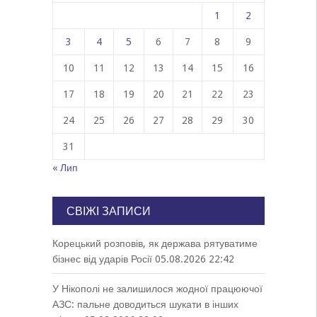
1
2
3
4
5
6
7
8
9
10
11
12
13
14
15
16
17
18
19
20
21
22
23
24
25
26
27
28
29
30
31
« Лип
СВІЖІ ЗАПИСИ
Корецький розповів, як держава рятуватиме
бізнес від ударів Росії
05.08.2026 22:42
У Нікополі не залишилося жодної працюючої
АЗС: пальне доводиться шукати в інших