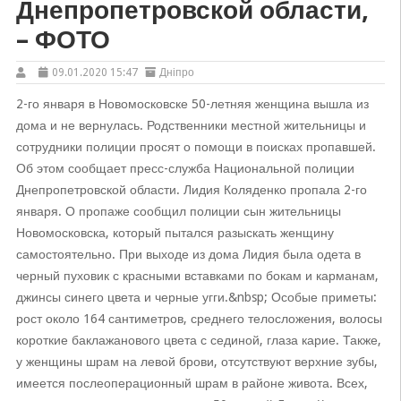
Днепропетровской области,
– ФОТО
09.01.2020 15:47
Дніпро
2-го января в Новомосковске 50-летняя женщина вышла из
дома и не вернулась. Родственники местной жительницы и
сотрудники полиции просят о помощи в поисках пропавшей.
Об этом сообщает пресс-служба Национальной полиции
Днепропетровской области. Лидия Коляденко пропала 2-го
января. О пропаже сообщил полиции сын жительницы
Новомосковска, который пытался разыскать женщину
самостоятельно. При выходе из дома Лидия была одета в
черный пуховик с красными вставками по бокам и карманам,
джинсы синего цвета и черные угги.&nbsp; Особые приметы:
рост около 164 сантиметров, среднего телосложения, волосы
короткие баклажанового цвета с сединой, глаза карие. Также,
у женщины шрам на левой брови, отсутствуют верхние зубы,
имеется послеоперационный шрам в районе живота. Всех,