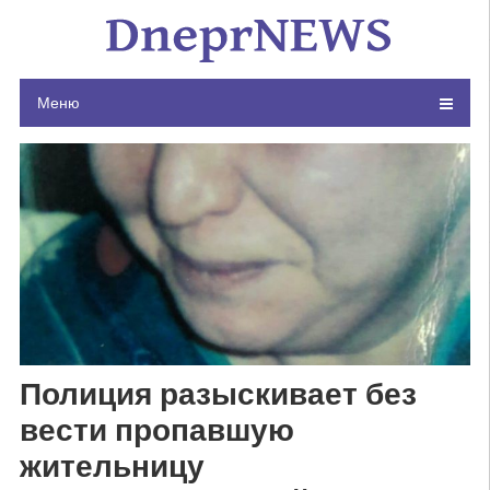
Skip
to
content
Меню
Полиция разыскивает без
вести пропавшую
жительницу