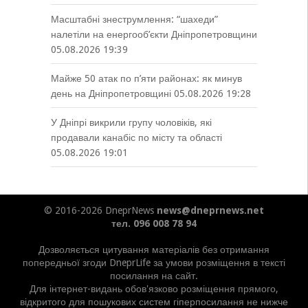
Масштабні знеструмлення: “шахеди”
налетіли на енергооб’єкти Дніпропетровщини
05.08.2026 19:39
Майже 50 атак по п’яти районах: як минув
день на Дніпропетровщині
05.08.2026 19:28
У Дніпрі викрили групу чоловіків, які
продавали канабіс по місту та області
05.08.2026 19:01
© 2016-2026 DneprNews
news@dneprnews.net
тел. 096 008 78 94
Дозволяється цитування матеріалів без отримання
попередньої згоди DneprLife за умови розміщення в тексті
посилання на сайт.
Для інтернет-видань обов'язково розміщення прямого,
відкритого для пошукових систем гіперпосилання не нижче