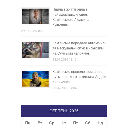
Пішла з життя одна з
найвідоміших лікарок
Кам’янського Людмила
Кузьменко
29.07.2026 16:25
Кам’янське передало автомобіль
та маскувальні сітки військовим
на Сумський напрямок
28.07.2026 19:12
Кам’янське проведе в останню
путь полеглого захисника Андрія
Кириченка
28.07.2026 14:04
СЕРПЕНЬ 2026
Пн
Вт
Ср
Чт
Пт
Сб
Нд