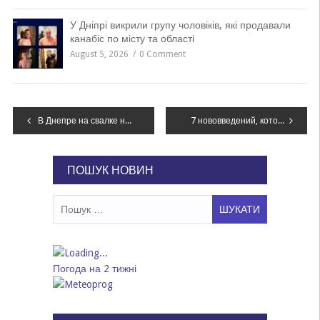
У Дніпрі викрили групу чоловіків, які продавали
канабіс по місту та області
August 5, 2026
0 Comment
Навігація
В Днепре на свалке нашли труп новорожденного малыша
7 нововведений, которые появились в Днепре с января
записів
ПОШУК НОВИН
Пошук:
Погода на 2 тижні