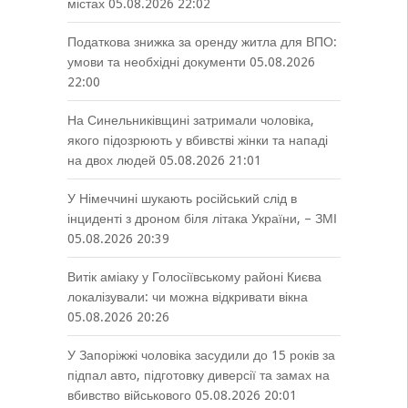
містах
05.08.2026 22:02
Податкова знижка за оренду житла для ВПО:
умови та необхідні документи
05.08.2026
22:00
На Синельниківщині затримали чоловіка,
якого підозрюють у вбивстві жінки та нападі
на двох людей
05.08.2026 21:01
У Німеччині шукають російський слід в
інциденті з дроном біля літака України, – ЗМІ
05.08.2026 20:39
Витік аміаку у Голосіївському районі Києва
локалізували: чи можна відкривати вікна
05.08.2026 20:26
У Запоріжжі чоловіка засудили до 15 років за
підпал авто, підготовку диверсії та замах на
вбивство військового
05.08.2026 20:01