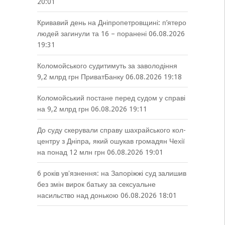
20:01
Кривавий день на Дніпропетровщині: п’ятеро
людей загинули та 16 – поранені
06.08.2026
19:31
Коломойського судитимуть за заволодіння
9,2 млрд грн ПриватБанку
06.08.2026 19:18
Коломойський постане перед судом у справі
на 9,2 млрд грн
06.08.2026 19:11
До суду скерували справу шахрайського кол-
центру з Дніпра, який ошукав громадян Чехії
на понад 12 млн грн
06.08.2026 19:01
6 років увʼязнення: на Запоріжжі суд залишив
без змін вирок батьку за сексуальне
насильство над донькою
06.08.2026 18:01