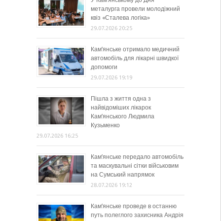
У Кам’янському до Дня
металурга провели молодіжний
квіз «Сталева логіка»
29.07.2026 20:25
Кам’янське отримало медичний
автомобіль для лікарні швидкої
допомоги
29.07.2026 19:19
Пішла з життя одна з
найвідоміших лікарок
Кам’янського Людмила
Кузьменко
29.07.2026 16:25
Кам’янське передало автомобіль
та маскувальні сітки військовим
на Сумський напрямок
28.07.2026 19:12
Кам’янське проведе в останню
путь полеглого захисника Андрія