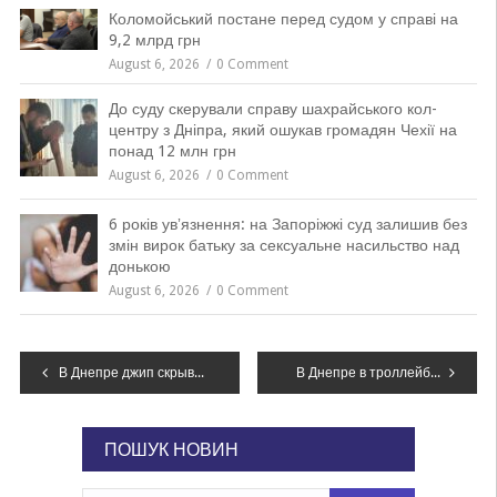
Коломойський постане перед судом у справі на
9,2 млрд грн
August 6, 2026
0 Comment
До суду скерували справу шахрайського кол-
центру з Дніпра, який ошукав громадян Чехії на
понад 12 млн грн
August 6, 2026
0 Comment
6 років увʼязнення: на Запоріжжі суд залишив без
змін вирок батьку за сексуальне насильство над
донькою
August 6, 2026
0 Comment
Навігація
В Днепре джип скрывался от стрельбы и протаранил 10 машин: подробности,- ФОТО
В Днепре в троллейбус вошёл окровавленный парень и умер, – ФОТО
записів
ПОШУК НОВИН