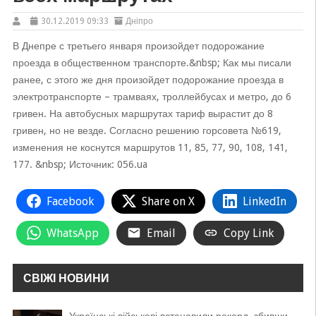
30.12.2019 09:33
Дніпро
В Днепре с третьего января произойдет подорожание
проезда в общественном транспорте.&nbsp; Как мы писали
ранее, с этого же дня произойдет подорожание проезда в
электротранспорте – трамваях, троллейбусах и метро, до 6
гривен. На автобусных маршрутах тариф вырастит до 8
гривен, но не везде. Согласно решению горсовета №619,
изменения не коснутся маршрутов 11, 85, 77, 90, 108, 141,
177. &nbsp; Источник: 056.ua
Facebook
Share on X
LinkedIn
WhatsApp
Email
Copy Link
СВІЖІ НОВИНИ
Українські військові встановили рекорд, збивши