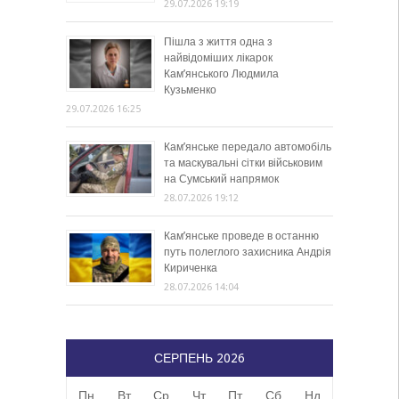
29.07.2026 19:19
Пішла з життя одна з
найвідоміших лікарок
Кам’янського Людмила
Кузьменко
29.07.2026 16:25
Кам’янське передало автомобіль
та маскувальні сітки військовим
на Сумський напрямок
28.07.2026 19:12
Кам’янське проведе в останню
путь полеглого захисника Андрія
Кириченка
28.07.2026 14:04
СЕРПЕНЬ 2026
Пн
Вт
Ср
Чт
Пт
Сб
Нд