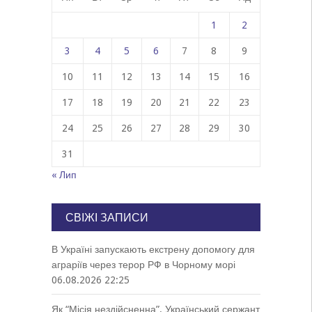
1
2
3
4
5
6
7
8
9
10
11
12
13
14
15
16
17
18
19
20
21
22
23
24
25
26
27
28
29
30
31
« Лип
СВІЖІ ЗАПИСИ
В Україні запускають екстрену допомогу для
аграріїв через терор РФ в Чорному морі
06.08.2026 22:25
Як “Місія нездійсненна”. Український сержант