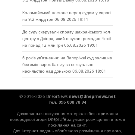
Коломойський постане перед судом у справі
на 9,2 млрд грн
06.08.2026 19:11
До суду скерували справу шахрайського кол-
центру з Дніпра, який ошукав громадян Чехії
на понад 12 млн грн
06.08.2026 19:01
6 років увʼязнення: на Запоріжжі суд залишив
без змін вирок батьку за сексуальне
насильство над донькою
06.08.2026 18:01
© 2016-2026 DneprNews
news@dneprnews.net
тел. 096 008 78 94
Дозволяється цитування матеріалів без отримання
попередньої згоди DneprLife за умови розміщення в тексті
посилання на сайт.
Для інтернет-видань обов'язково розміщення прямого,