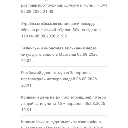
розповів про труднощі шляху на “нуль”, – ЗМІ
06.08.2026 21:40
Українські військові встановили рекорд,
збивши російський «Орлан-30» на відстані
110 км
06.08.2026 21:02
Зеленський анонсував звільнення через
ситуацію із водою в Марганці
06.08.2026
20:02
Російський дрон атакував Запоріжжя:
постраждали четверо людей
06.08.2026
20:01
Кривавий день на Дніпропетровщині: п’ятеро
людей загинули та 16 – поранені
06.08.2026
19:31
Коломойського судитимуть за заволодіння
9,2 млрд грн ПриватБанку
06.08.2026 19:18