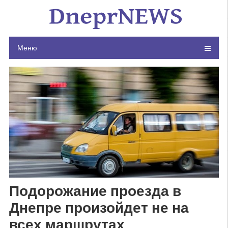
Skip
to
content
Меню
Подорожание проезда в
Днепре произойдет не на
всех маршрутах