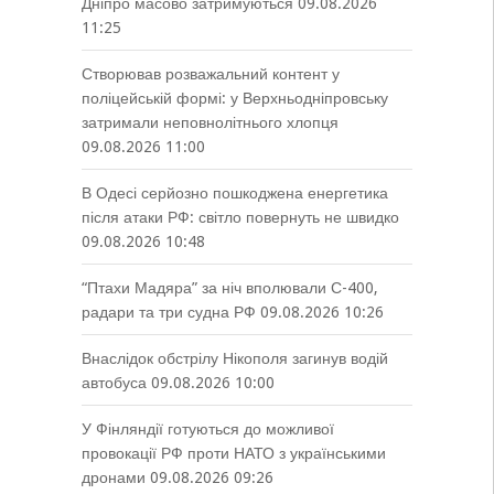
Дніпро масово затримуються
09.08.2026
11:25
Створював розважальний контент у
поліцейській формі: у Верхньодніпровську
затримали неповнолітнього хлопця
09.08.2026 11:00
В Одесі серйозно пошкоджена енергетика
після атаки РФ: світло повернуть не швидко
09.08.2026 10:48
“Птахи Мадяра” за ніч вполювали С-400,
радари та три судна РФ
09.08.2026 10:26
Внаслідок обстрілу Нікополя загинув водій
автобуса
09.08.2026 10:00
У Фінляндії готуються до можливої
провокації РФ проти НАТО з українськими
дронами
09.08.2026 09:26