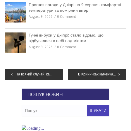
Прогноз погоди у Дніпрі на 9 серпня: комфортні
температури та помірний вітер
August 9, 2026
0 Comment
Гучні вибухи у Дніпрі: стало відомо, що
відбувалося в небі над містом
August 9, 2026
0 Comment
Навігація
На всякий случай: карта бомбоубежищ в Днепре
В Криничках каменчанин с приятелем похитили мотоцикл
записів
ПОШУК НОВИН
Пошук: