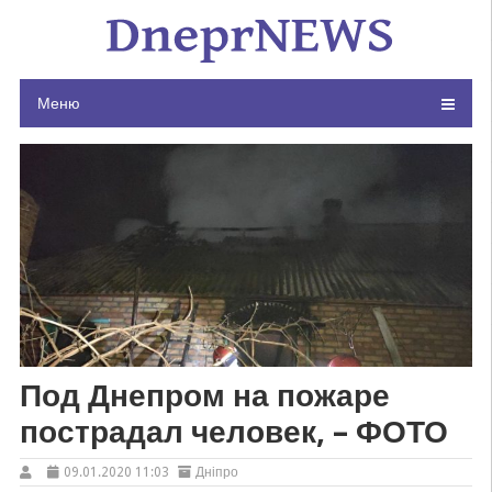
Skip
to
content
Меню
Под Днепром на пожаре
пострадал человек, – ФОТО
09.01.2020 11:03
Дніпро