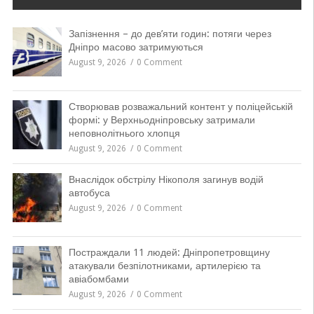
Запізнення – до дев’яти годин: потяги через
Дніпро масово затримуються
August 9, 2026
0 Comment
Створював розважальний контент у поліцейській
формі: у Верхньодніпровську затримали
неповнолітнього хлопця
August 9, 2026
0 Comment
Внаслідок обстрілу Нікополя загинув водій
автобуса
August 9, 2026
0 Comment
Постраждали 11 людей: Дніпропетровщину
атакували безпілотниками, артилерією та
авіабомбами
August 9, 2026
0 Comment