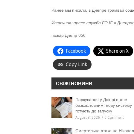
Ранее мы писали, в Днепре трамвай соше
Источник: пресс-служба ГСЧС в Днепро
пожар Днепр 056
Facebook
Share on X
Copy Link
СВІЖІ НОВИНИ
Паркування у Дніпрі стане
безкоштовним: нову систему
готують до запуску
August 8, 2026
0 Comment
Смертельна атака на Нікопол