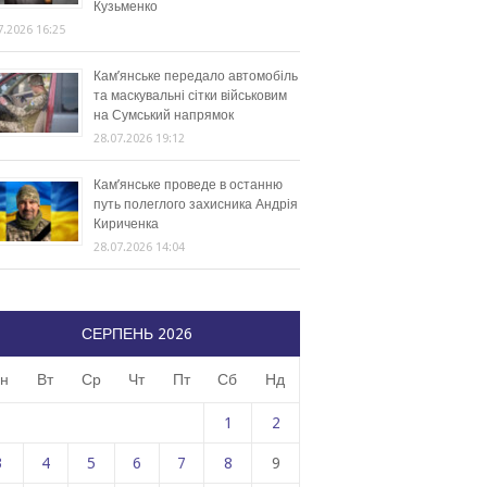
Кузьменко
7.2026 16:25
Кам’янське передало автомобіль
та маскувальні сітки військовим
на Сумський напрямок
28.07.2026 19:12
Кам’янське проведе в останню
путь полеглого захисника Андрія
Кириченка
28.07.2026 14:04
СЕРПЕНЬ 2026
н
Вт
Ср
Чт
Пт
Сб
Нд
1
2
3
4
5
6
7
8
9