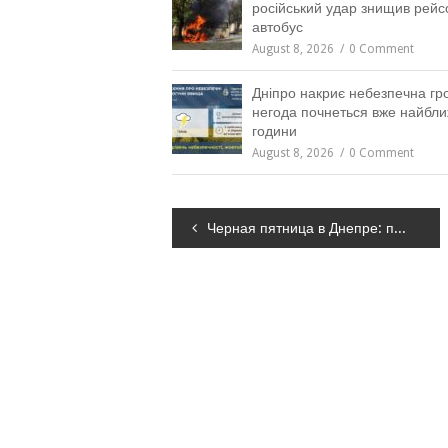
російський удар знищив рейс
автобус
August 8, 2026
0 Comment
Дніпро накриє небезпечна гро
негода почнеться вже найбли
години
August 8, 2026
0 Comment
Навігація
Черная пятница в Днепре: правила безопасности и как “не сойти с ума” в этот день
записів