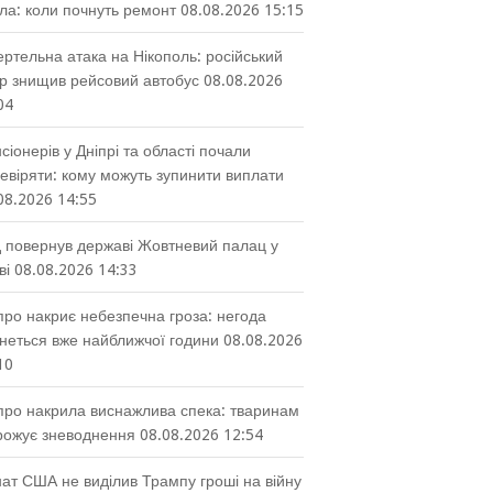
тла: коли почнуть ремонт
08.08.2026 15:15
ртельна атака на Нікополь: російський
р знищив рейсовий автобус
08.08.2026
04
сіонерів у Дніпрі та області почали
евіряти: кому можуть зупинити виплати
08.2026 14:55
 повернув державі Жовтневий палац у
ві
08.08.2026 14:33
про накриє небезпечна гроза: негода
неться вже найближчої години
08.08.2026
10
про накрила виснажлива спека: тваринам
рожує зневоднення
08.08.2026 12:54
ат США не виділив Трампу гроші на війну