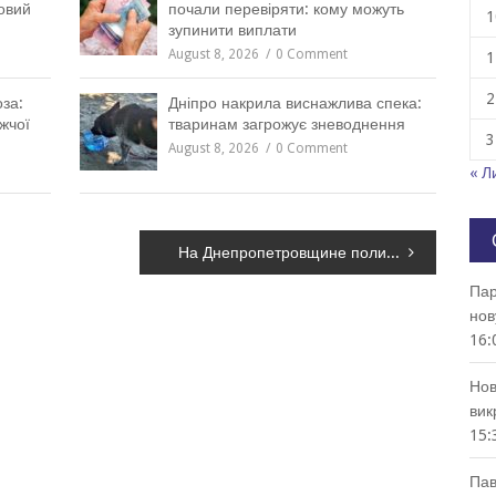
овий
почали перевіряти: кому можуть
1
зупинити виплати
August 8, 2026
0 Comment
1
2
за:
Дніпро накрила виснажлива спека:
жчої
тваринам загрожує зневоднення
3
August 8, 2026
0 Comment
« Л
На Днепропетровщине полиция изъяла более полутора тонн металлолома: что грозит организатору незаконного бизнеса, – ФОТО
Пар
нов
16:
Нов
вик
15:
Пав