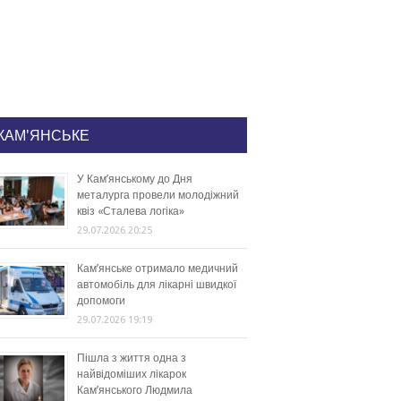
КАМ'ЯНСЬКЕ
У Кам’янському до Дня
металурга провели молодіжний
квіз «Сталева логіка»
29.07.2026 20:25
Кам’янське отримало медичний
автомобіль для лікарні швидкої
допомоги
29.07.2026 19:19
Пішла з життя одна з
найвідоміших лікарок
Кам’янського Людмила