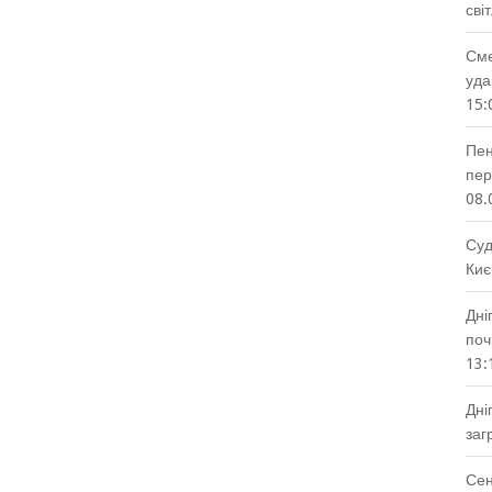
сві
Сме
уда
15:
Пен
пер
08.
Суд
Киє
Дні
поч
13:
Дні
заг
Сен