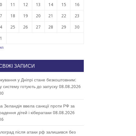
0
11
12
13
14
15
16
7
18
19
20
21
22
23
4
25
26
27
28
29
30
1
ип
СВІЖІ ЗАПИСИ
кування у Дніпрі стане безкоштовним:
у систему готують до запуску
08.08.2026
00
а Зеландія ввела санкції проти РФ за
радення дітей і кібератаки
08.08.2026
36
лоград після атаки рф залишився без