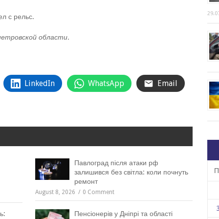
29.0
л с рельс.
петровской области.
LinkedIn
WhatsApp
Email
Павлоград після атаки рф
П
залишився без світла: коли почнуть
ремонт
August 8, 2026
0 Comment
ь:
Пенсіонерів у Дніпрі та області