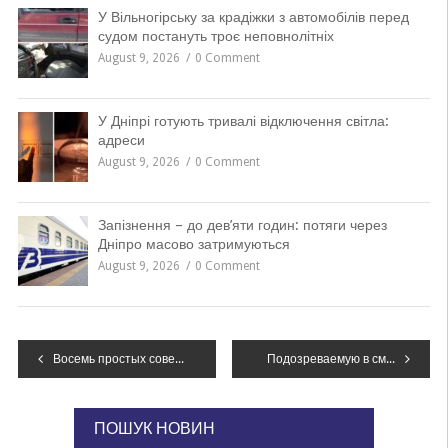
У Вільногірську за крадіжки з автомобілів перед
судом постануть троє неповнолітніх
August 9, 2026
0 Comment
У Дніпрі готують тривалі відключення світла:
адреси
August 9, 2026
0 Comment
Запізнення – до дев’яти годин: потяги через
Дніпро масово затримуються
August 9, 2026
0 Comment
Навігація
Восемь простых советов днепровцам, как пережить жару
Подозреваемую в смертельном ДТП на Яворницкого в больнице взяли под стражу
записів
ПОШУК НОВИН