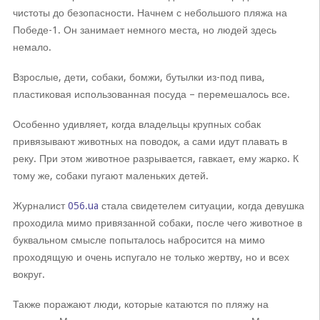
чистоты до безопасности. Начнем с небольшого пляжа на
Победе-1. Он занимает немного места, но людей здесь
немало.
Взрослые, дети, собаки, бомжи, бутылки из-под пива,
пластиковая использованная посуда – перемешалось все.
Особенно удивляет, когда владельцы крупных собак
привязывают животных на поводок, а сами идут плавать в
реку. При этом животное разрывается, гавкает, ему жарко. К
тому же, собаки пугают маленьких детей.
Журналист
056.ua
стала свидетелем ситуации, когда девушка
проходила мимо привязанной собаки, после чего животное в
буквальном смысле попыталось набросится на мимо
проходящую и очень испугало не только жертву, но и всех
вокруг.
Также поражают люди, которые катаются по пляжу на