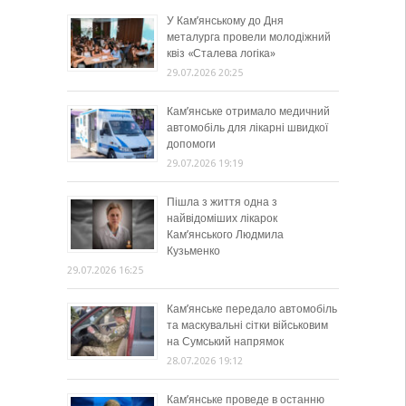
У Кам’янському до Дня
металурга провели молодіжний
квіз «Сталева логіка»
29.07.2026 20:25
Кам’янське отримало медичний
автомобіль для лікарні швидкої
допомоги
29.07.2026 19:19
Пішла з життя одна з
найвідоміших лікарок
Кам’янського Людмила
Кузьменко
29.07.2026 16:25
Кам’янське передало автомобіль
та маскувальні сітки військовим
на Сумський напрямок
28.07.2026 19:12
Кам’янське проведе в останню