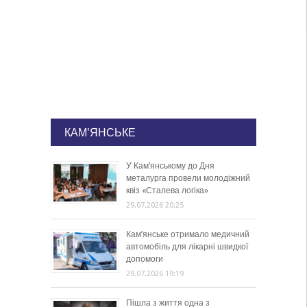
КАМ'ЯНСЬКЕ
У Кам’янському до Дня
металурга провели молодіжний
квіз «Сталева логіка»
29.07.2026 20:25
Кам’янське отримало медичний
автомобіль для лікарні швидкої
допомоги
29.07.2026 19:19
Пішла з життя одна з