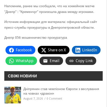
Напомним, ранее мы сообщали, что на хоккейном матче
“Днепр” : “Кременчуг” произошла драка между игроками.
Источник информации для материала: официальный сайт
пресс-службы прокуратуры в Днепропетровской области.
Днепр 056 мошенничество прокуратура
Facebook
Share on X
LinkedIn
WhatsApp
Email
Copy Link
СВІЖІ НОВИНИ
Дніпрянин став чемпіоном Європи з веслування
на човнах «дракон»
August 7, 2026
0 Comment