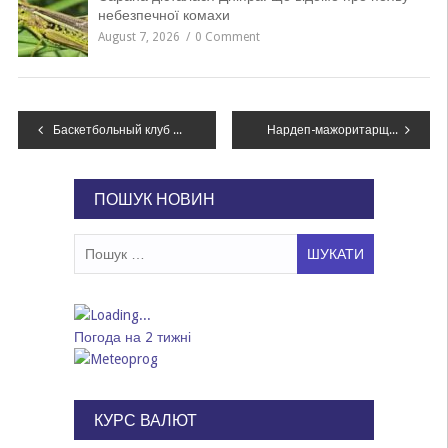
небезпечної комахи
August 7, 2026
0 Comment
Навігація
Баскетбольный клуб Днепра оштрафовали из-за угроз Коломойского и президента клуба в сторону арбитров матча
Нардеп-мажоритарщик из Днепропетровщины взял в помощницы свою жену
записів
ПОШУК НОВИН
Пошук:
Погода на 2 тижні
КУРС ВАЛЮТ