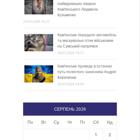
найвідоміших лікарок
Кам’янського Людмила
Кузьменко
29.07.2026 16:25
Кам’янське передало автомобіль
та маскувальні сітки військовим
на Сумський напрямок
28.07.2026 19:12
Кам’янське проведе в останню
путь полеглого захисника Андрія
Кириченка
28.07.2026 14:04
СЕРПЕНЬ 2026
Пн
Вт
Ср
Чт
Пт
Сб
Нд
1
2