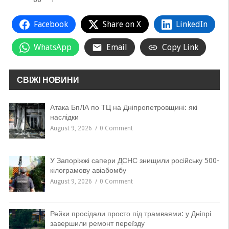
Facebook
Share on X
LinkedIn
WhatsApp
Email
Copy Link
СВІЖІ НОВИНИ
Атака БпЛА по ТЦ на Дніпропетровщині: які
наслідки
August 9, 2026
0 Comment
У Запоріжжі сапери ДСНС знищили російську 500-
кілограмову авіабомбу
August 9, 2026
0 Comment
Рейки просідали просто під трамваями: у Дніпрі
завершили ремонт переїзду