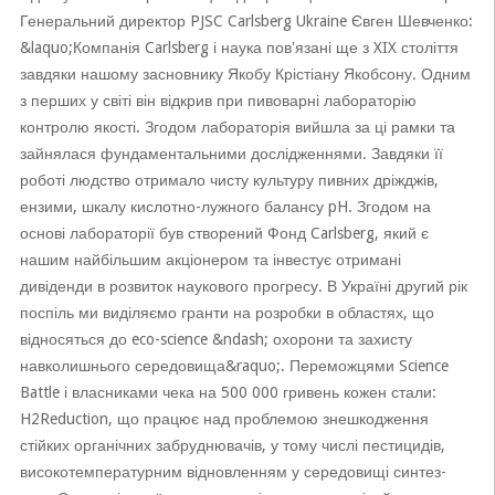
Генеральний директор PJSC Carlsberg Ukraine Євген Шевченко:
&laquo;Компанія Carlsberg і наука пов'язані ще з XIX століття
завдяки нашому засновнику Якобу Крістіану Якобсону. Одним
з перших у світі він відкрив при пивоварні лабораторію
контролю якості. Згодом лабораторія вийшла за ці рамки та
зайнялася фундаментальними дослідженнями. Завдяки її
роботі людство отримало чисту культуру пивних дріжджів,
ензими, шкалу кислотно-лужного балансу pH. Згодом на
основі лабораторії був створений Фонд Carlsberg, який є
нашим найбільшим акціонером та інвестує отримані
дивіденди в розвиток наукового прогресу. В Україні другий рік
поспіль ми виділяємо гранти на розробки в областях, що
відносяться до eco-science &ndash; охорони та захисту
навколишнього середовища&raquo;. Переможцями Science
Battle і власниками чека на 500 000 гривень кожен стали:
H2Reduction, що працює над проблемою знешкодження
стійких органічних забруднювачів, у тому числі пестицидів,
високотемпературним відновленням у середовищі синтез-