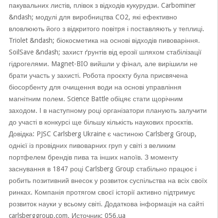
пакувальних листів, плівок з відходів кукурудзи. Carbominer
&ndash; модулі для виробництва CO2, які ефективно
вловлюють його з відкритого повітря і поставляють у теплиці.
Triolet &ndash; біокосметика на основі відходів пивоваріння.
SoilSave &ndash; захист ґрунтів від ерозії шляхом стабілізації
гідрогелями. Magnet-BIO вийшли у фінал, але вирішили не
брати участь у захисті. Робота проєкту була присвячена
біосорбенту для очищення води на основі управління
магнітним полем. Science Battle обіцяє стати щорічним
заходом. І в наступному році організатори планують залучити
до участі в конкурсі ще більшу кількість наукових проєктів.
Довідка: PJSC Carlsberg Ukraine є частиною Carlsberg Group,
однієї із провідних пивоварних груп у світі з великим
портфелем брендів пива та інших напоїв. З моменту
заснування в 1847 році Carlsberg Group стабільно працює і
робить позитивний внесок у розвиток суспільства на всіх своїх
ринках. Компанія протягом своєї історії активно підтримує
розвиток науки у всьому світі. Додаткова інформація на сайті
carlsberggroup.com. Источник: 056.ua