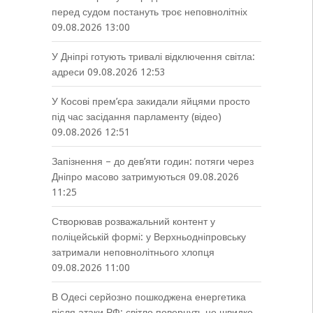
перед судом постануть троє неповнолітніх
09.08.2026 13:00
У Дніпрі готують тривалі відключення світла:
адреси
09.08.2026 12:53
У Косові прем’єра закидали яйцями просто
під час засідання парламенту (відео)
09.08.2026 12:51
Запізнення – до дев’яти годин: потяги через
Дніпро масово затримуються
09.08.2026
11:25
Створював розважальний контент у
поліцейській формі: у Верхньодніпровську
затримали неповнолітнього хлопця
09.08.2026 11:00
В Одесі серйозно пошкоджена енергетика
після атаки РФ: світло повернуть не швидко