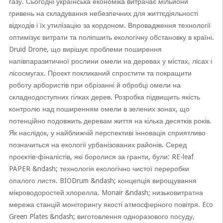
газу. Сьогодні українська економіка витрачає мільйони
гривень на складування небезпечних для життєдіяльності
відходів і їх утилізацію за кордоном. Впровадження технології
оптимізує витрати та поліпшить екологічну обстановку в країні.
Druid Drone, що вирішує проблеми поширення
напівпаразитичної рослини омели на деревах у містах, лісах і
лісосмугах. Проєкт покликаний спростити та покращити
роботу арбористів при обрізанні й обробці омели на
складнодоступних гілках дерев. Розробка підвищить якість
контролю над поширенням омели в зелених зонах, що
потенційно подовжить деревам життя на кілька десятків років.
Як наслідок, у найближчій перспективі інновація сприятливо
позначиться на екології урбанізованих районів. Серед
проєктів-фіналістів, які боролися за гранти, були: RE-leaf
PAPER &ndash; технологія екологічно чистої переробки
опалого листя. BIODrum &ndash; концепція вирощування
мікроводоростей хлорелла. Monair &ndash; низьковитратна
мережа станцій моніторингу якості атмосферного повітря. Eco
Green Plates &ndash; виготовлення одноразового посуду,