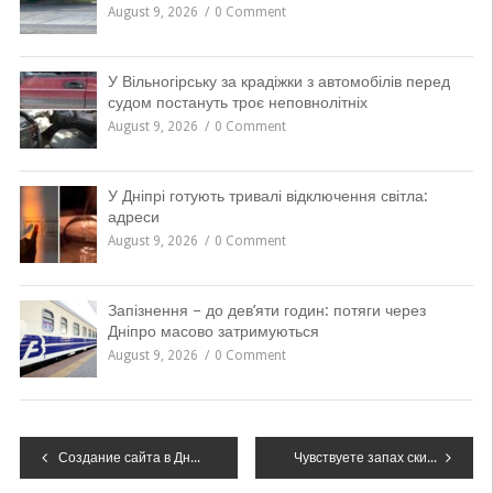
August 9, 2026
0 Comment
У Вільногірську за крадіжки з автомобілів перед
судом постануть троє неповнолітніх
August 9, 2026
0 Comment
У Дніпрі готують тривалі відключення світла:
адреси
August 9, 2026
0 Comment
Запізнення – до дев’яти годин: потяги через
Дніпро масово затримуються
August 9, 2026
0 Comment
Навігація
Создание сайта в Днепре: популярные виды сайтов
Чувствуете запах скидок? Это BLACK FRIDAY 2019 на Mofy.life!