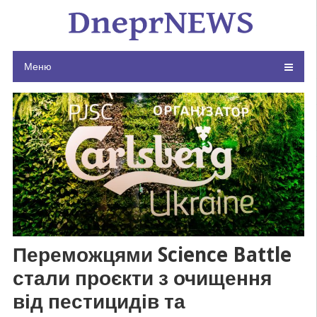
Skip
to
content
Меню
Переможцями Science Battle
стали проєкти з очищення
від пестицидів та