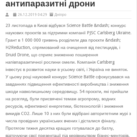
антипаразитні дрони
26.12.2019 04:29
Дніпро
23 листопада в Києві відбувся Science Battle &ndash; конкурс
наукових проєктів за підтримки компанії PJSC Carlsberg Ukraine.
Грант в 1 000 000 гривень розділили два проєкти &ndash;
H2Reduction, спрямований на очищення від пестицидів, і
Druid Drone, що сприяє зниженню поширення
напівпаразитичної рослини омели. Компанія Carlsberg
інвестує в розвиток науки в усьому світі, і Україна не виняток.
У цьому році науковий конкурс Science Battle сфокусувався на
завданнях підвищення ефективності виробництва і зниження
шкоди навколишньому середовищу. 54 проєкти, які прийшли
на розгляд, були присвячені темам агропрому, водних
ресурсів, ефективної енергетики, біотехнологій і зниження
викидів CO2. Лише 10 з них були відібрані авторитетним журі з
числа провідних українських вчених і дісталися фіналу.
Протягом тижня десятка кращих готувалася до батлу,
відточуючи свої презентації під керівництвом бізнес-менторів.