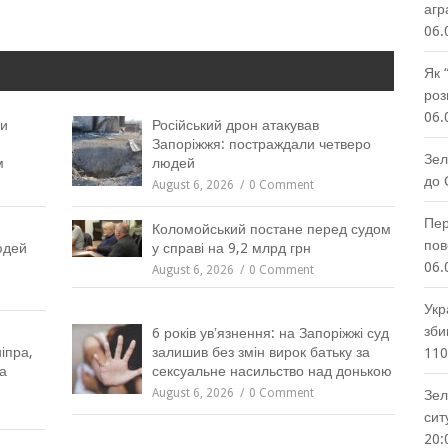
агр
06.
Як 
роз
06.
ли
Російський дрон атакував
Запоріжжя: постраждали четверо
Зел
м
людей
до 
August 6, 2026
0 Comment
Пер
Коломойський постане перед судом
пов
юдей
у справі на 9,2 млрд грн
06.
August 6, 2026
0 Comment
Укр
зби
6 років увʼязнення: на Запоріжжі суд
іпра,
залишив без змін вирок батьку за
110
а
сексуальне насильство над донькою
August 6, 2026
0 Comment
Зел
сит
20: