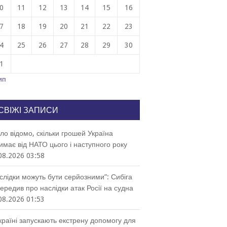
0
11
12
13
14
15
16
7
18
19
20
21
22
23
4
25
26
27
28
29
30
1
ип
СВІЖІ ЗАПИСИ
ло відомо, скільки грошей Україна
имає від НАТО цього і наступного року
08.2026 03:58
слідки можуть бути серйозними”: Сибіга
ередив про наслідки атак Росії на судна
08.2026 01:53
країні запускають екстрену допомогу для