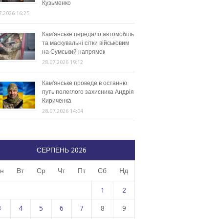
Кузьменко
7.2026 16:25
Кам’янське передало автомобіль
та маскувальні сітки військовим
на Сумський напрямок
28.07.2026 19:12
Кам’янське проведе в останню
путь полеглого захисника Андрія
Кириченка
28.07.2026 14:04
СЕРПЕНЬ 2026
н
Вт
Ср
Чт
Пт
Сб
Нд
1
2
3
4
5
6
7
8
9