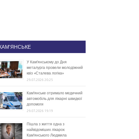
КАМ'ЯНСЬКЕ
У Кам’янському до Дня
металурга провели молодіжний
квіз «Сталева логіка»
29.07.2026 20:25
Кам’янське отримало медичний
автомобіль для лікарні швидкої
допомоги
29.07.2026 19:19
Пішла з життя одна з
найвідоміших лікарок
Кам’янського Людмила