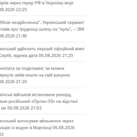
аріїв через терор РФ в Чорному морі
08.2026 22:25
“Місія нездійсненна”. Український сержант
повів про труднощі шляху на “нуль”, – ЗМІ
08.2026 21:40
енський здійснить перший офіційний візит
Сербії, відома дата
06.08.2026 21:25
еплата за податками: чи можна
ернути зайві кошти на свій рахунок
08.2026 21:20
аїнські військові встановили рекорд,
вши російський «Орлан-30» на відстані
 км
06.08.2026 21:02
енський анонсував звільнення через
уацію із водою в Марганці
06.08.2026
02