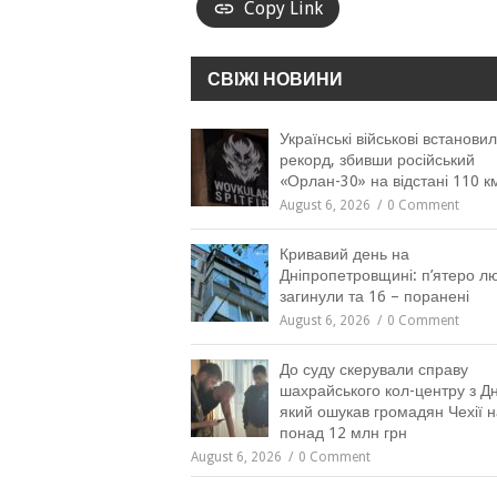
Copy Link
СВІЖІ НОВИНИ
Українські військові встанови
рекорд, збивши російський
«Орлан-30» на відстані 110 к
August 6, 2026
0 Comment
Кривавий день на
Дніпропетровщині: п’ятеро л
загинули та 16 – поранені
August 6, 2026
0 Comment
До суду скерували справу
шахрайського кол-центру з Дн
який ошукав громадян Чехії н
понад 12 млн грн
August 6, 2026
0 Comment