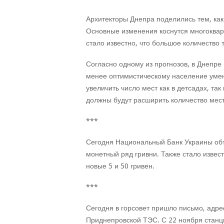
Архитекторы Днепра поделились тем, как
Основные изменения коснутся многокварт
стало известно, что большое количество
Согласно одному из прогнозов, в Днепре
менее оптимистическому население умен
увеличить число мест как в детсадах, так
должны будут расширить количество мест 
***
Сегодня Национальный Банк Украины объ
монетный ряд гривни. Также стало извест
новые 5 и 50 гривен.
***
Сегодня в горсовет пришло письмо, адр
Приднепровской ТЭС. С 22 ноября станц