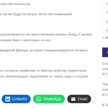
1
ких обстоятельств.
1
 так же будут получать тепло без изменений.
2
3
ециализируются на приготовлении мясных блюд. С целью
« Л
скажем Вам о некоторых из них.
заведений Днепра, которые специализируются на мясе.
Ста
отр
то согласно правилам по благоустройству территории,
07.
ь прилегающую территорию от снега, льда и сосулек.
“На
поп
07.
LinkedIn
WhatsApp
Email
В У