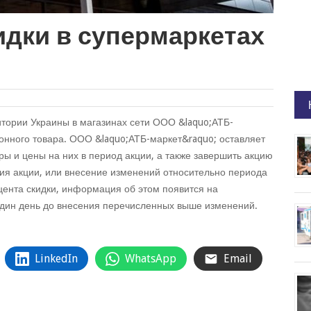
идки в супермаркетах
итории Украины в магазинах сети ООО &laquo;АТБ-
онного товара. ООО &laquo;АТБ-маркет&raquo; оставляет
ры и цены на них в период акции, а также завершить акцию
ния акции, или внесение изменений относительно периода
оцента скидки, информация об этом появится на
один день до внесения перечисленных выше изменений.
LinkedIn
WhatsApp
Email