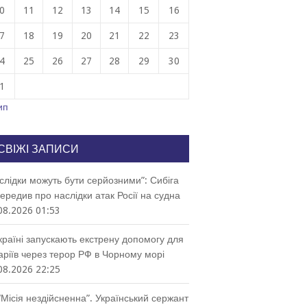
0
11
12
13
14
15
16
7
18
19
20
21
22
23
4
25
26
27
28
29
30
1
ип
СВІЖІ ЗАПИСИ
слідки можуть бути серйозними”: Сибіга
ередив про наслідки атак Росії на судна
08.2026 01:53
країні запускають екстрену допомогу для
аріїв через терор РФ в Чорному морі
08.2026 22:25
“Місія нездійсненна”. Український сержант