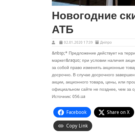
Новогодние ск
АТБ
02.01.2020 17:39
Дніпро
&nbsp;* Предложение действует на терр
маркет&raquo; при условии наличия акци
за собой право изменять акционные това
досрочно. В случае досрочного заверше
акции, акционного товара, цены, или пр
официальном сайте не позднее, чем за 
Источник: 056.ua
Facebook
Share on X
Copy Link