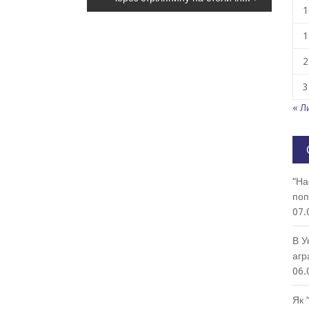
1
1
2
3
« Л
“На
поп
07.
В У
агр
06.
Як 