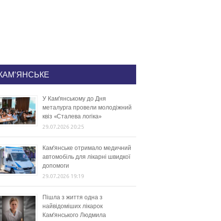
КАМ'ЯНСЬКЕ
У Кам’янському до Дня
металурга провели молодіжний
квіз «Сталева логіка»
29.07.2026 20:25
Кам’янське отримало медичний
автомобіль для лікарні швидкої
допомоги
29.07.2026 19:19
Пішла з життя одна з
найвідоміших лікарок
Кам’янського Людмила