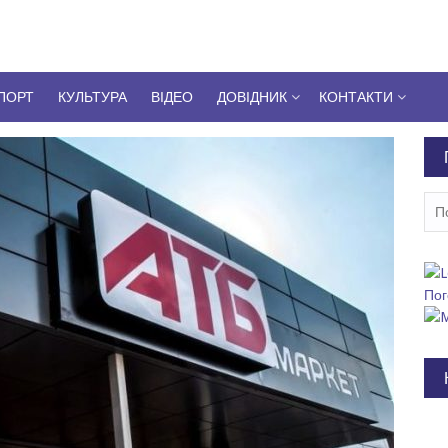
ПОРТ
КУЛЬТУРА
ВІДЕО
ДОВІДНИК
КОНТАКТИ
Пош
Пог