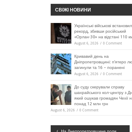
СВІЖІ НОВИНИ
Українські військові встанови
рекорд, збивши російський
«Орлан-30» на відстані 110 к
August 6, 2026
0 Comment
Кривавий день на
Дніпропетровщині: п’ятеро л
загинули та 16 – поранені
August 6, 2026
0 Comment
До суду скерували справу
шахрайського кол-центру з Дн
який ошукав громадян Чехії н
понад 12 млн грн
August 6, 2026
0 Comment
Навігація
На Днепропетровщине полицейские задержали мужчину, подозреваемого в убийстве знакомого в новогоднюю ночь