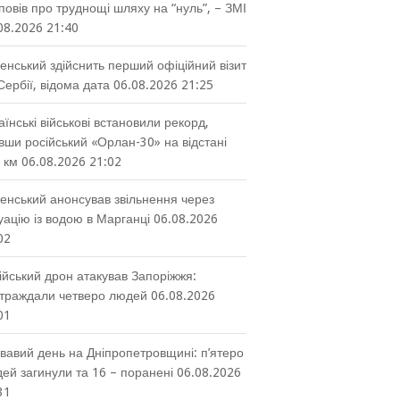
повів про труднощі шляху на “нуль”, – ЗМІ
08.2026 21:40
енський здійснить перший офіційний візит
Сербії, відома дата
06.08.2026 21:25
аїнські військові встановили рекорд,
вши російський «Орлан-30» на відстані
 км
06.08.2026 21:02
енський анонсував звільнення через
уацію із водою в Марганці
06.08.2026
02
ійський дрон атакував Запоріжжя:
траждали четверо людей
06.08.2026
01
вавий день на Дніпропетровщині: п’ятеро
ей загинули та 16 – поранені
06.08.2026
31