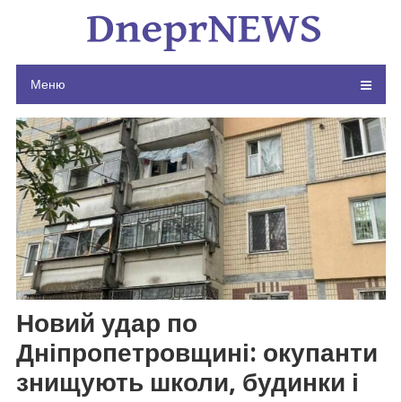
Skip
to
content
Меню
Новий удар по
Дніпропетровщині: окупанти
знищують школи, будинки і