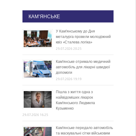
КАМ'ЯНСЬКЕ
У Кам’янському до Дня
металурга провели молодіжний
квіз «Сталева логіка»
29.07.2026 20:25
Кам’янське отримало медичний
автомобіль для лікарні швидкої
допомоги
29.07.2026 19:19
Пішла з життя одна з
найвідоміших лікарок
Кам’янського Людмила
Кузьменко
29.07.2026 16:25
Кам’янське передало автомобіль
та маскувальні сітки військовим