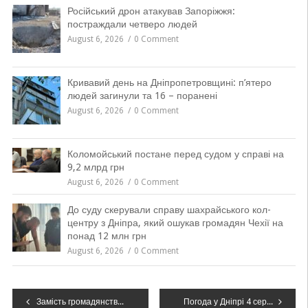
Російський дрон атакував Запоріжжя:
постраждали четверо людей
August 6, 2026
0 Comment
Кривавий день на Дніпропетровщині: п’ятеро
людей загинули та 16 – поранені
August 6, 2026
0 Comment
Коломойський постане перед судом у справі на
9,2 млрд грн
August 6, 2026
0 Comment
До суду скерували справу шахрайського кол-
центру з Дніпра, який ошукав громадян Чехії на
понад 12 млн грн
August 6, 2026
0 Comment
Навігація
Замість громадянства — ТЦК: волонтера з Дніпра з російським паспортом ловлять, як дезертира
Погода у Дніпрі 4 серпня 2025: хмари та невеликий дощ