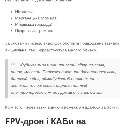
безпілотники. Під вогонь потрапили:
Нікополь;
Марганецька громада;
Мирівська громада;
Покровська громада.
За словами Лисака, внаслідок обстрілів пошкоджень зазнала
як цивільна, так і інфраструктура малого бізнесу.
«Руйнувань зазнали приватні підприємства,
ринок, магазин. Понівечено чотири багатоповерхівки,
дитячий садок, адмінбудівлі. Є пошкодження
автокрана, легковика, парника та лінії
електропередач»,
— повідомив очільник області.
Крім того, через атаки виникли пожежі, які вдалося загасити.
FPV-дрон і КАБи на