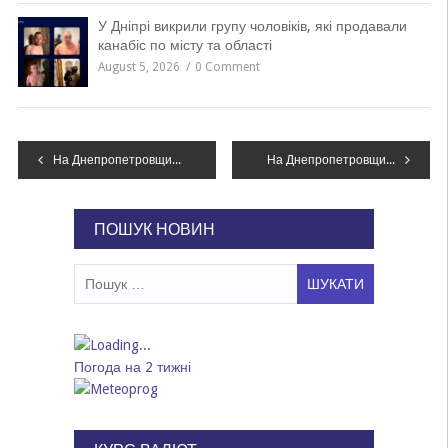
У Дніпрі викрили групу чоловіків, які продавали
канабіс по місту та області
August 5, 2026
0 Comment
Навігація
На Днепропетровщине разыскали водителя, который сбил насмерть парня и скрылся с места преступления
На Днепропетровщине за неделю продали более 10 тысяч елок
записів
ПОШУК НОВИН
Пошук:
Погода на 2 тижні