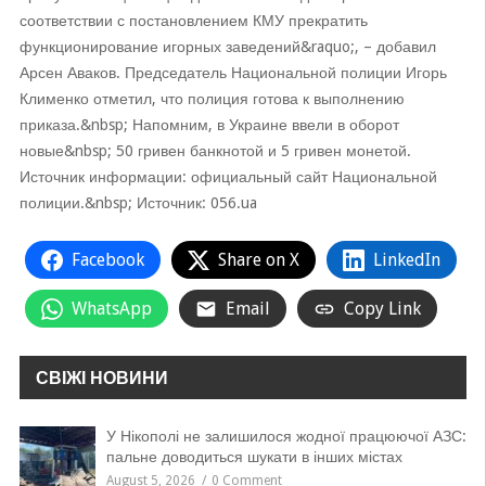
соответствии с постановлением КМУ прекратить
функционирование игорных заведений&raquo;, – добавил
Арсен Аваков. Председатель Национальной полиции Игорь
Клименко отметил, что полиция готова к выполнению
приказа.&nbsp; Напомним, в Украине ввели в оборот
новые&nbsp; 50 гривен банкнотой и 5 гривен монетой.
Источник информации: официальный сайт Национальной
полиции.&nbsp; Источник: 056.ua
Facebook
Share on X
LinkedIn
WhatsApp
Email
Copy Link
СВІЖІ НОВИНИ
У Нікополі не залишилося жодної працюючої АЗС:
пальне доводиться шукати в інших містах
August 5, 2026
0 Comment