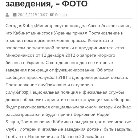
заведения, – ФОТО
20.12.2019 13:07
Дніпро
Сегодня&nbsp;Министр внутренних дел Арсен Аваков заявил,
что Кабинет министров Украины принял Постановление и
отменил некоторые положения приказа Комитета по
вопросам регуляторной политики и предпринимательства
Минфинансов от 12 декабря 2012 о запрете игорного
бизнеса в Украине. С сегодняшнего дня все игорные
заведения прекращают функционирование. Об этом
сообщает пресс-служба ГУНП в Днепропетровской области.
Постановление опубликовано и вступило в
силу,&nbsp;Национальная полиция и фискальная службы
должны обеспечить принятие соответствующих мер. Вопрос
будет регулироваться специальным законом, который сейчас
рассматривается и будет принят Верховной Радой.
&laquo;Постановление Кабмина нам диктует, что все игровые
клубы, лотереи и игральные заведения должны быть закрыты.
Требую от Нацполиции до 16 часов 20 декабря в