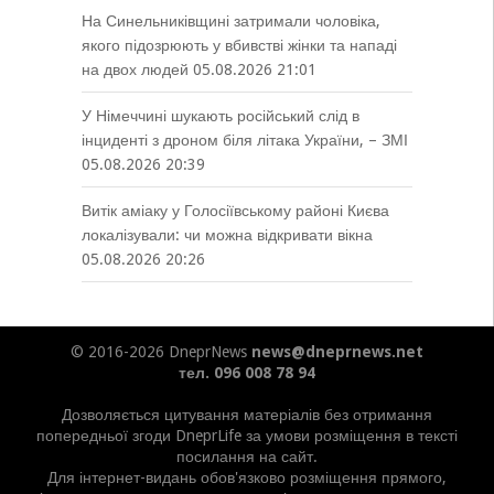
На Синельниківщині затримали чоловіка,
якого підозрюють у вбивстві жінки та нападі
на двох людей
05.08.2026 21:01
У Німеччині шукають російський слід в
інциденті з дроном біля літака України, – ЗМІ
05.08.2026 20:39
Витік аміаку у Голосіївському районі Києва
локалізували: чи можна відкривати вікна
05.08.2026 20:26
© 2016-2026 DneprNews
news@dneprnews.net
тел. 096 008 78 94
Дозволяється цитування матеріалів без отримання
попередньої згоди DneprLife за умови розміщення в тексті
посилання на сайт.
Для інтернет-видань обов'язково розміщення прямого,