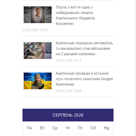
Пішла з життя одна з
найвідоміших лікарок
Кам’янського Людмила
Кузьменко
29.07.2026 16:25
Кам’янське передало автомобіль
та маскувальні сітки військовим
на Сумський напрямок
28.07.2026 19:12
Кам’янське проведе в останню
путь полеглого захисника Андрія
Кириченка
28.07.2026 14:04
СЕРПЕНЬ 2026
Пн
Вт
Ср
Чт
Пт
Сб
Нд