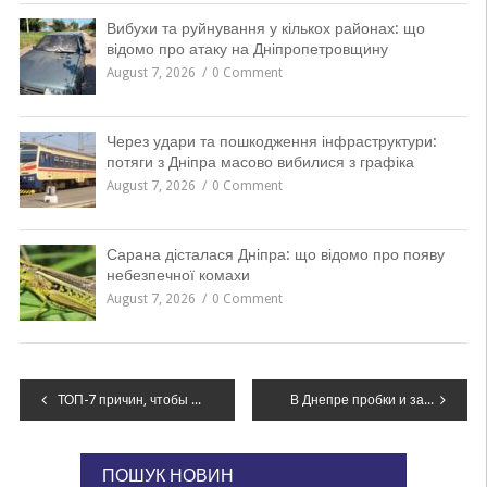
Вибухи та руйнування у кількох районах: що
відомо про атаку на Дніпропетровщину
August 7, 2026
0 Comment
Через удари та пошкодження інфраструктури:
потяги з Дніпра масово вибилися з графіка
August 7, 2026
0 Comment
Сарана дісталася Дніпра: що відомо про появу
небезпечної комахи
August 7, 2026
0 Comment
Навігація
ТОП-7 причин, чтобы остаться в Днепре на первых зимних выходных
В Днепре пробки и задержки общественного транспорта из-за аварий на главных магистралях города
записів
ПОШУК НОВИН