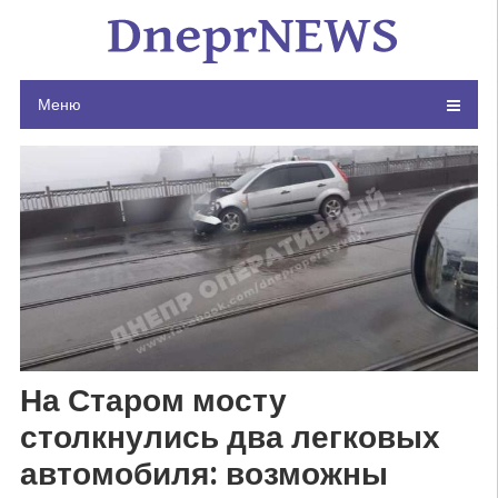
Skip
to
content
Меню
На Старом мосту
столкнулись два легковых
автомобиля: возможны