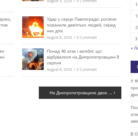
August 9, 2026
0 Comment
1
1
ідомо,
Удар у серце Павлограда: росіяни
стом
поранили дев’ятьох людей, серед
2
них діти
August 8, 2026
0 Comment
3
« Л
ми
Понад 40 атак і загиблі: що
ні
відбувалося на Дніпропетровщині 8
серпня
August 8, 2026
0 Comment
У Ф
про
На Днепропетровщине двое мужчин незаконно рубили лес и вывозили древесину на автомобиле, – ФОТО
др
Пос
ата
аві
В О