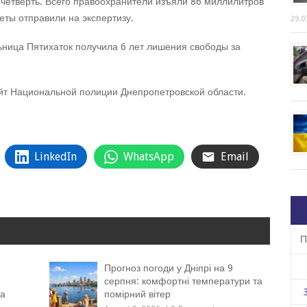
четверть. Всего правоохранители изъяли 86 миллилитров
еты отправили на экспертизу.
29.0
ьница Пятихаток получила 6 лет лишения свободы за
т Национальной полиции Днепропетровской области.
LinkedIn
WhatsApp
Email
П
Прогноз погоди у Дніпрі на 9
серпня: комфортні температури та
та
помірний вітер