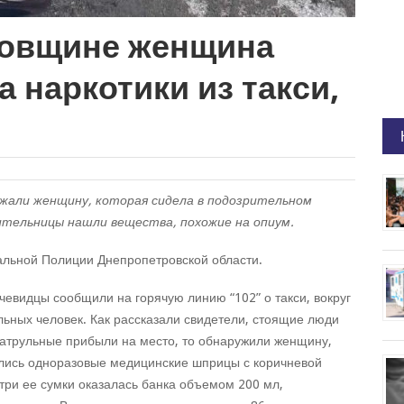
ровщине женщина
 наркотики из такси,
ржали женщину, которая сидела в подозрительном
ительницы нашли вещества, похожие на опиум.
альной Полиции Днепропетровской области.
очевидцы сообщили на горячую линию “102” о такси, вокруг
льных человек. Как рассказали свидетели, стоящие люди
патрульные прибыли на место, то обнаружили женщину,
лись одноразовые медицинские шприцы с коричневой
три ее сумки оказалась банка объемом 200 мл,