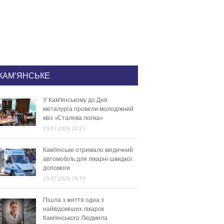
КАМ'ЯНСЬКЕ
У Кам’янському до Дня
металурга провели молодіжний
квіз «Сталева логіка»
29.07.2026 20:25
Кам’янське отримало медичний
автомобіль для лікарні швидкої
допомоги
29.07.2026 19:19
Пішла з життя одна з
найвідоміших лікарок
Кам’янського Людмила