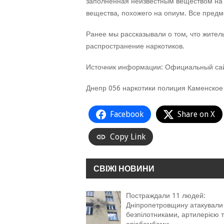
заполненная неизвестным веществом на 
вещества, похожего на опиум. Все предм
Ранее мы рассказывали о том, что жител
распространение наркотиков.
Источник информации: Официальный сай
Днепр 056 наркотики полиция Каменское
Facebook
Share on X
Copy Link
СВІЖІ НОВИНИ
Постраждали 11 людей:
Дніпропетровщину атакували
безпілотниками, артилерією 