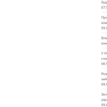
буд
07:
Про
ком
09.
Вле
ком
У Н
сти
06:
Роз
зай
09.
Зел
укр
09.