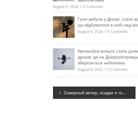
авіабомбами
August 9, 2026
0 Comment
Гучні вибухи у Дніпрі: стало в
що відбувалося в небі над мі
August 9, 2026
0 Comment
Автомобілі можуть стати ціля
дронів: де на Дніпропетровщи
зберігається небезпека
August 8, 2026
0 Comment
Навігація
Северный ветер, осадки и гололедица: какой будет погода в Каменском
записів