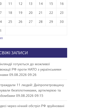
0
11
12
13
14
15
16
7
18
19
20
21
22
23
4
25
26
27
28
29
30
1
ип
СВІЖІ ЗАПИСИ
інляндії готуються до можливої
вокації РФ проти НАТО з українськими
онами
09.08.2026 09:26
траждали 11 людей: Дніпропетровщину
кували безпілотниками, артилерією та
абомбами
09.08.2026 09:15
десі через нічний обстріл РФ зруйновані