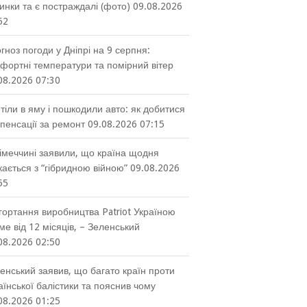
инки та є постраждалі (фото)
09.08.2026
52
гноз погоди у Дніпрі на 9 серпня:
фортні температури та помірний вітер
08.2026 07:30
тіли в яму і пошкодили авто: як добитися
пенсації за ремонт
09.08.2026 07:15
імеччині заявили, що країна щодня
кається з “гібридною війною”
09.08.2026
55
гортання виробництва Patriot Україною
ме від 12 місяців, – Зеленський
08.2026 02:50
енський заявив, що багато країн проти
аїнської балістики та пояснив чому
08.2026 01:25