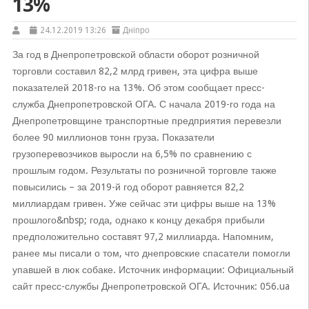
13%
24.12.2019 13:26
Дніпро
За год в Днепропетровской области оборот розничной
торговли составил 82,2 млрд гривен, эта цифра выше
показателей 2018-го на 13%. Об этом сообщает пресс-
служба Днепропетровской ОГА. С начала 2019-го года на
Днепропетровщине транспортные предприятия перевезли
более 90 миллионов тонн груза. Показатели
грузоперевозчиков выросли на 6,5% по сравнению с
прошлым годом. Результаты по розничной торговле также
повысились – за 2019-й год оборот равняется 82,2
миллиардам гривен. Уже сейчас эти цифры выше на 13%
прошлого&nbsp; года, однако к концу декабря прибыли
предположительно составят 97,2 миллиарда. Напомним,
ранее мы писали о том, что днепровские спасатели помогли
упавшей в люк собаке. Источник информации: Официальный
сайт пресс-службы Днепропетровской ОГА. Источник: 056.ua