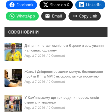
Facebook
Share on X
LinkedIn
WhatsApp
Email
Copy Link
СВІЖІ НОВИНИ
Дніпрянин став чемпіоном Європи з веслування
на човнах «дракон»
August 7, 2026
0 Comment
Жителі Дніпропетровщини можуть безкоштовно
пройти КТ та МРТ: як скористатися послугою
August 7, 2026
0 Comment
У Кам’янському ще три родини переселенців
отримали квартири
August 7, 2026
0 Comment