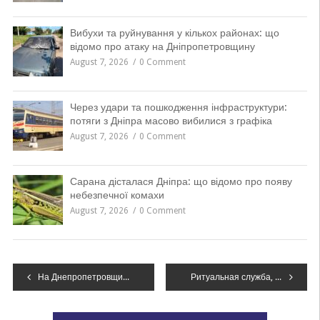
Вибухи та руйнування у кількох районах: що
відомо про атаку на Дніпропетровщину
August 7, 2026
0 Comment
Через удари та пошкодження інфраструктури:
потяги з Дніпра масово вибилися з графіка
August 7, 2026
0 Comment
Сарана дісталася Дніпра: що відомо про появу
небезпечної комахи
August 7, 2026
0 Comment
Навігація
На Днепропетровщине мужчина угнал автомобиль, не смог его продать и оставил на улице, – ФОТО
Ритуальная служба, интернет, больницы и деревья: Филатов комментирует городские слухи, – ВИДЕО
записів