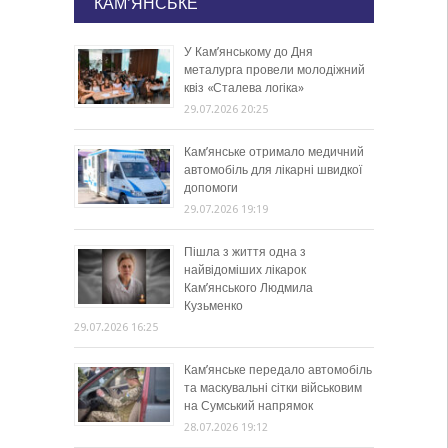
КАМ'ЯНСЬКЕ
У Кам’янському до Дня
металурга провели молодіжний
квіз «Сталева логіка»
29.07.2026 20:25
Кам’янське отримало медичний
автомобіль для лікарні швидкої
допомоги
29.07.2026 19:19
Пішла з життя одна з
найвідоміших лікарок
Кам’янського Людмила
Кузьменко
29.07.2026 16:25
Кам’янське передало автомобіль
та маскувальні сітки військовим
на Сумський напрямок
28.07.2026 19:12