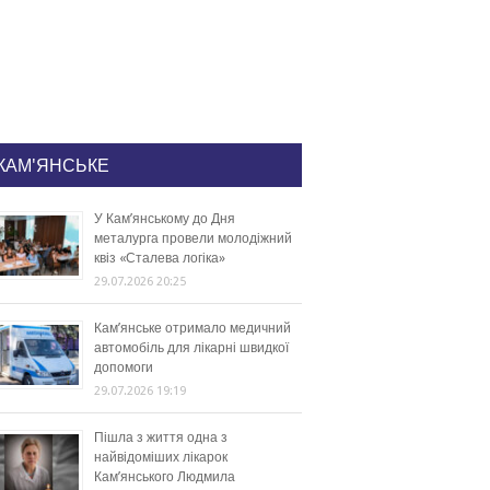
КАМ'ЯНСЬКЕ
У Кам’янському до Дня
металурга провели молодіжний
квіз «Сталева логіка»
29.07.2026 20:25
Кам’янське отримало медичний
автомобіль для лікарні швидкої
допомоги
29.07.2026 19:19
Пішла з життя одна з
найвідоміших лікарок
Кам’янського Людмила