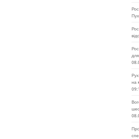
Рос
Пух
Рос
від
Рос
для
08.
Рух
на 
09:
Вог
шес
08.
Про
спе