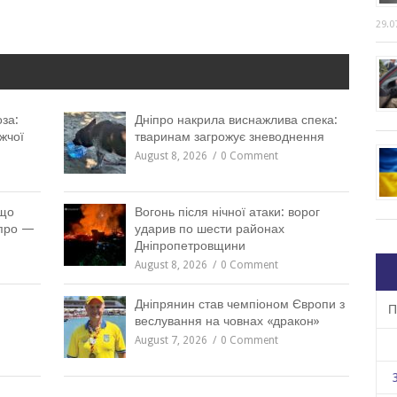
29.0
за:
Дніпро накрила виснажлива спека:
жчої
тваринам загрожує зневоднення
August 8, 2026
0 Comment
 що
Вогонь після нічної атаки: ворог
іпро —
ударив по шести районах
Дніпропетровщини
August 8, 2026
0 Comment
Дніпрянин став чемпіоном Європи з
П
веслування на човнах «дракон»
August 7, 2026
0 Comment