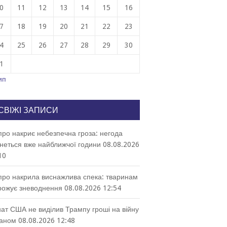
0
11
12
13
14
15
16
7
18
19
20
21
22
23
4
25
26
27
28
29
30
1
ип
СВІЖІ ЗАПИСИ
про накриє небезпечна гроза: негода
неться вже найближчої години
08.08.2026
10
про накрила виснажлива спека: тваринам
рожує зневоднення
08.08.2026 12:54
ат США не виділив Трампу гроші на війну
раном
08.08.2026 12:48