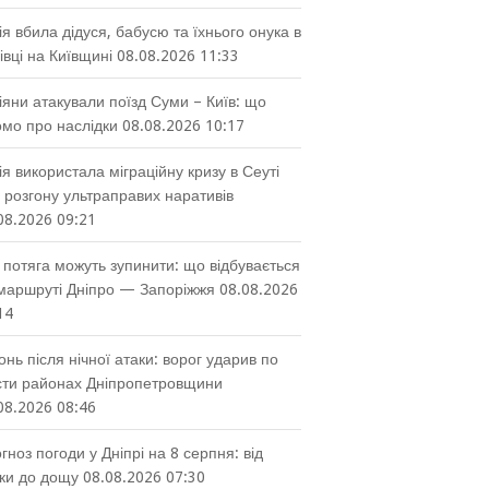
ія вбила дідуся, бабусю та їхнього онука в
івці на Київщині
08.08.2026 11:33
іяни атакували поїзд Суми – Київ: що
омо про наслідки
08.08.2026 10:17
ія використала міграційну кризу в Сеуті
 розгону ультраправих наративів
08.2026 09:21
 потяга можуть зупинити: що відбувається
маршруті Дніпро — Запоріжжя
08.08.2026
14
онь після нічної атаки: ворог ударив по
ти районах Дніпропетровщини
08.2026 08:46
гноз погоди у Дніпрі на 8 серпня: від
ки до дощу
08.08.2026 07:30