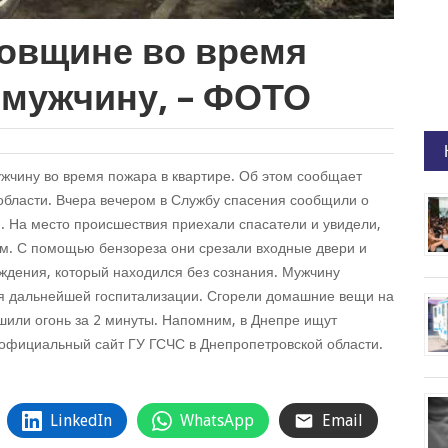
овщине во время
 мужчину, – ФОТО
жчину во время пожара в квартире. Об этом сообщает
области. Вчера вечером в Службу спасения сообщили о
. На место происшествия приехали спасатели и увидели,
ым. С помощью бензореза они срезали входные двери и
ждения, который находился без сознания. Мужчину
я дальнейшей госпитализации. Сгорели домашние вещи на
шили огонь за 2 минуты. Напомним, в Днепре ищут
официальный сайт ГУ ГСЧС в Днепропетровской области.
LinkedIn
WhatsApp
Email