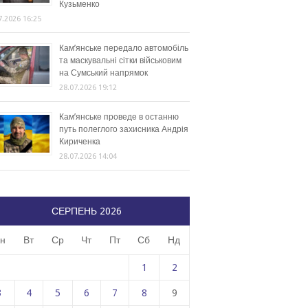
Кузьменко
7.2026 16:25
Кам’янське передало автомобіль
та маскувальні сітки військовим
на Сумський напрямок
28.07.2026 19:12
Кам’янське проведе в останню
путь полеглого захисника Андрія
Кириченка
28.07.2026 14:04
СЕРПЕНЬ 2026
н
Вт
Ср
Чт
Пт
Сб
Нд
1
2
3
4
5
6
7
8
9