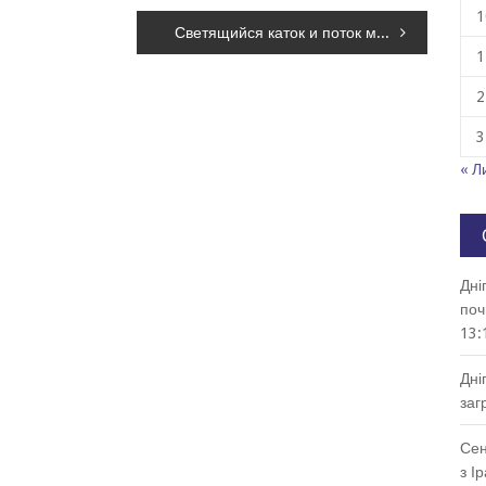
1
Светящийся каток и поток машин: Днепр с высоты птичьего полета, – ФОТО
1
2
3
« Л
Дні
поч
13:
Дні
заг
Сен
з І