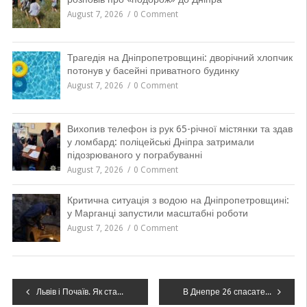
August 7, 2026
0 Comment
Трагедія на Дніпропетровщині: дворічний хлопчик
потонув у басейні приватного будинку
August 7, 2026
0 Comment
Вихопив телефон із рук 65-річної містянки та здав
у ломбард: поліцейські Дніпра затримали
підозрюваного у пограбуванні
August 7, 2026
0 Comment
Критична ситуація з водою на Дніпропетровщині:
у Марганці запустили масштабні роботи
August 7, 2026
0 Comment
Навігація
Львів і Почаїв. Як ставляться до відзначення Різдва 25 грудня жителі цих міст?
В Днепре 26 спасателей тушили пожар в частном доме, – ФОТО, ВИДЕО