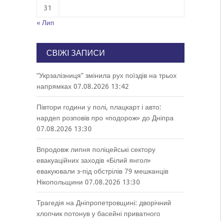
31
« Лип
СВІЖІ ЗАПИСИ
“Укрзалізниця” змінила рух поїздів на трьох
напрямках
07.08.2026 13:42
Півтори години у полі, плацкарт і авто:
нардеп розповів про «подорож» до Дніпра
07.08.2026 13:30
Впродовж липня поліцейські сектору
евакуаційних заходів «Білий янгол»
евакуювали з-під обстрілів 79 мешканців
Нікопольщини
07.08.2026 13:30
Трагедія на Дніпропетровщині: дворічний
хлопчик потонув у басейні приватного