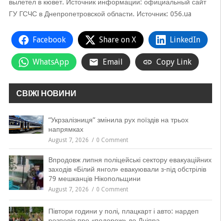
вылетел в кювет. Источник информации: официальный сайт
ГУ ГСЧС в Днепропетровской области. Источник: 056.ua
Facebook
Share on X
LinkedIn
WhatsApp
Email
Copy Link
СВІЖІ НОВИНИ
“Укрзалізниця” змінила рух поїздів на трьох
напрямках
August 7, 2026
0 Comment
Впродовж липня поліцейські сектору евакуаційних
заходів «Білий янгол» евакуювали з-під обстрілів
79 мешканців Нікопольщини
August 7, 2026
0 Comment
Півтори години у полі, плацкарт і авто: нардеп
розповів про «подорож» до Дніпра