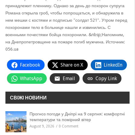
принадлежит пленнику. Однако за день до похорон супруга
Романа открыла гроб, чтобы попрощаться, и обнаружила в
нем мешки с костями и подписью "солдат 521". Утром перед
похоронами тело в больнице нашли и извинились. С
военными почестями бойца похоронили. &nbsp;Напомним,
на Днепропетровщине на пожаре погиб мужчина. Источник:
056.ua
Facebook
Share on X
LinkedIn
WhatsApp
Email
Copy Link
СВІЖІ НОВИНИ
Прогноз погоди у Дніпрі на 9 серпня: комфортні
температури та помірний вітер
August 9, 2026
0 Comment