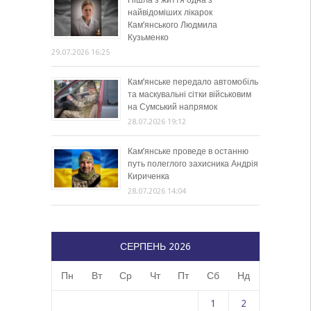
Пішла з життя одна з
найвідоміших лікарок
Кам’янського Людмила
Кузьменко
29.07.2026 16:25
Кам’янське передало автомобіль
та маскувальні сітки військовим
на Сумський напрямок
28.07.2026 19:12
Кам’янське проведе в останню
путь полеглого захисника Андрія
Кириченка
28.07.2026 14:04
СЕРПЕНЬ 2026
Пн
Вт
Ср
Чт
Пт
Сб
Нд
1
2