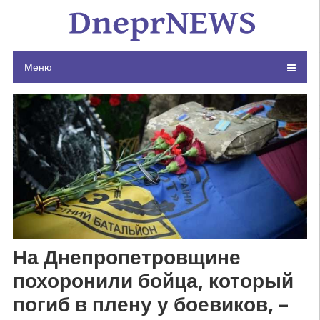
Skip
to
content
Меню
На Днепропетровщине
похоронили бойца, который
погиб в плену у боевиков, –