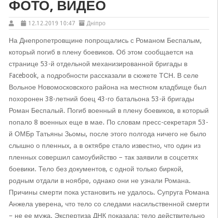
ФОТО, ВИДЕО
12.12.2019 10:47
Дніпро
На Днепропетровщине попрощались с Романом Беспалым,
который погиб в плену боевиков. Об этом сообщается на
странице 53-й отдельной механизированной бригады в
Facebook, а подробности рассказали в сюжете ТСН. В селе
Вольное Новомосковского района на местном кладбище был
похоронен 38-летний боец 43-го батальона 53-й бригады
Роман Беспалый. Погиб военный в плену боевиков, в который
попало 8 военных еще в мае. По словам пресс-секретаря 53-
й ОМБр Татьяны Зьомы, после этого полгода ничего не было
слышно о пленных, а в октябре стало известно, что один из
пленных совершил самоубийство – так заявили в соцсетях
боевики. Тело без документов, с одной только биркой,
родным отдали в ноябре, однако они не узнали Романа.
Причины смерти пока установить не удалось. Супруга Романа
Анжела уверена, что тело со следами насильственной смерти
– не ее мужа. Экспертиза ДНК показала: тело действительно