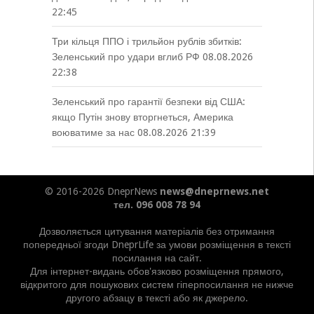
22:45
Три кільця ППО і трильйон рублів збитків:
Зеленський про удари вглиб РФ
08.08.2026
22:38
Зеленський про гарантії безпеки від США:
якщо Путін знову вторгнеться, Америка
воюватиме за нас
08.08.2026 21:39
© 2016-2026 DneprNews
news@dneprnews.net
тел. 096 008 78 94
Дозволяється цитування матеріалів без отримання
попередньої згоди DneprLife за умови розміщення в тексті
посилання на сайт.
Для інтернет-видань обов'язково розміщення прямого,
відкритого для пошукових систем гіперпосилання не нижче
другого абзацу в тексті або як джерело.