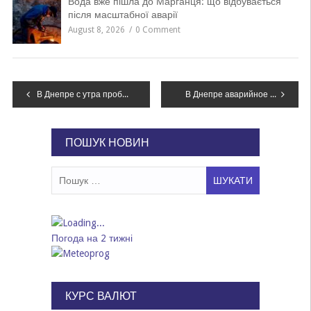
Вода вже пішла до Марганця: що відбувається
після масштабної аварії
August 8, 2026
0 Comment
Навігація
В Днепре с утра пробки из-за нескольких аварий, – ФОТО
В Днепре аварийное отключение воды на левом берегу: ищите свой адрес
записів
ПОШУК НОВИН
Пошук:
Погода на 2 тижні
КУРС ВАЛЮТ