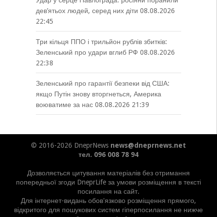
Удар у серце Павлограда: росіяни поранили
дев’ятьох людей, серед них діти
08.08.2026
22:45
Три кільця ППО і трильйон рублів збитків:
Зеленський про удари вглиб РФ
08.08.2026
22:38
Зеленський про гарантії безпеки від США:
якщо Путін знову вторгнеться, Америка
воюватиме за нас
08.08.2026 21:39
© 2016-2026 DneprNews
news@dneprnews.net
тел. 096 008 78 94
Дозволяється цитування матеріалів без отримання
попередньої згоди DneprLife за умови розміщення в тексті
посилання на сайт.
Для інтернет-видань обов'язково розміщення прямого,
відкритого для пошукових систем гіперпосилання не нижче