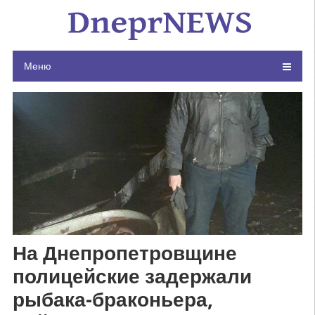
Skip
to
content
Меню
На Днепропетровщине
полицейские задержали
рыбака-браконьера,