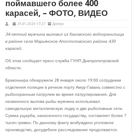
поймавшего более 400
карасей, – ФОТО, ВИДЕО
29.01.2020 17:27
Дніпро
34-летний мужчина выловил из Каховского водохранилища
в районе села Марьянское Апостоловского района 430
карасей.
Об этом сообщает пресс-служба ГУНП Днепропетровской
области.
Браконьера обнаружили 28 января около 19:00 сотрудники
отделения полиции в речном порту Амур-Гавань совместно с
рыбоохранным патрулем во время патрулирования. Для
незаконного вылова рыбы мужчина использовал
самодельную металлическую лодку и две рыболовные сети.
Сумма ущерба, нанесенного государству, составляет более 7
тысяч гривен. По данному факту возбуждено уголовное
производство, досудебное расследование продолжается.