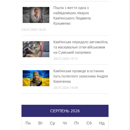
Пішла з життя одна з
найвідоміших лікарок
Кам’янського Людмила
Кузьменко
29.07.2026 16:25
Кам’янське передало автомобіль
та маскувальні сітки військовим
на Сумський напрямок
28.07.2026 19:12
Кам’янське проведе в останню
путь полеглого захисника Андрія
Кириченка
28.07.2026 14:04
СЕРПЕНЬ 2026
Пн
Вт
Ср
Чт
Пт
Сб
Нд