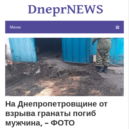
Skip
to
content
Меню
На Днепропетровщине от
взрыва гранаты погиб
мужчина, – ФОТО