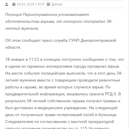
20.01.2020 14:59
Дніпро
Полиция Першотравенска устанавливает
обстоятельства взрыва, от которого пострадал 38-
летний мужчина.
Об этом сообщает пресс-служба ГУНП Днепропетровской
области.
18 января в 11:32 в полицию поступило сообщение о том, что
в одном из гаражных кооперативов города прозвучал взрыв.
На месте события полицейские выяснили, что в этот день 38-
летний мужчина вместе с товарищем проводили ремонтные
работы в гараже, во время которых случился взрыв. По
предварительной информации, взорвалась граната РГД-5. В
результате 38-летний собственник гаража получил травмы и
был доставлен в медицинское учреждение. На следующий
день от полученных травм потерпевший погиб в больнице.
Следователем по согласованию с местной прокуратурой
открыто уголовное производство по ст. 115 Уголовного