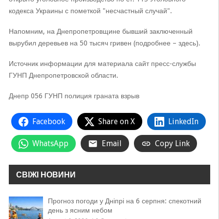
кодекса Украины с пометкой "несчастный случай".
Напомним, на Днепропетровщине бывший заключенный
вырубил деревьев на 50 тысяч гривен (подробнее – здесь).
Источник информации для материала сайт пресс-службы
ГУНП Днепропетровской области.
Днепр 056 ГУНП полиция граната взрыв
Facebook
Share on X
LinkedIn
WhatsApp
Email
Copy Link
СВІЖІ НОВИНИ
Прогноз погоди у Дніпрі на 6 серпня: спекотний
день з ясним небом