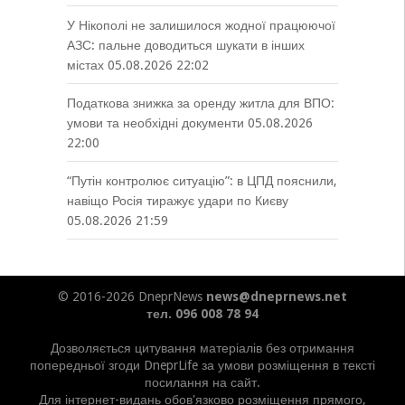
У Нікополі не залишилося жодної працюючої
АЗС: пальне доводиться шукати в інших
містах
05.08.2026 22:02
Податкова знижка за оренду житла для ВПО:
умови та необхідні документи
05.08.2026
22:00
“Путін контролює ситуацію”: в ЦПД пояснили,
навіщо Росія тиражує удари по Києву
05.08.2026 21:59
© 2016-2026 DneprNews
news@dneprnews.net
тел. 096 008 78 94
Дозволяється цитування матеріалів без отримання
попередньої згоди DneprLife за умови розміщення в тексті
посилання на сайт.
Для інтернет-видань обов'язково розміщення прямого,