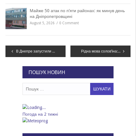
Майже 50 атак по п’яти районах: як минув день
на Дніпропетровщині
August 5, 2026
0 Comment
Навігація
В Днепре запустили процесс строительства взлетно-посадочной полосы аэропорта
Рідна мова солов’їна: где в Днепре бесплатно выучить украинский язык
записів
ПОШУК НОВИН
Пошук:
Погода на 2 тижні