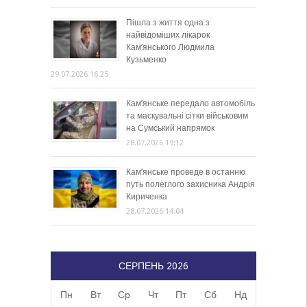
Пішла з життя одна з
найвідоміших лікарок
Кам’янського Людмила
Кузьменко
29.07.2026 16:25
Кам’янське передало автомобіль
та маскувальні сітки військовим
на Сумський напрямок
28.07.2026 19:12
Кам’янське проведе в останню
путь полеглого захисника Андрія
Кириченка
28.07.2026 14:04
СЕРПЕНЬ 2026
Пн
Вт
Ср
Чт
Пт
Сб
Нд