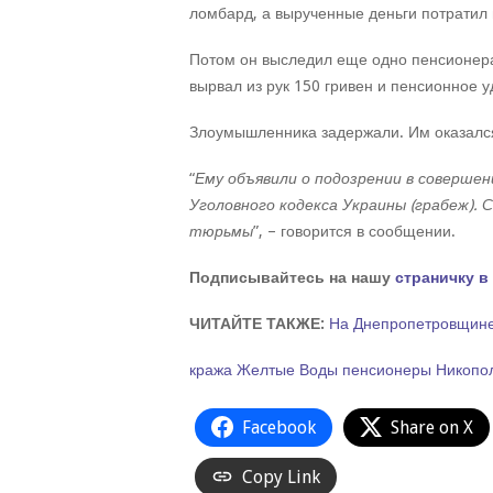
ломбард, а вырученные деньги потратил
Потом он выследил еще одно пенсионера 
вырвал из рук 150 гривен и пенсионное 
Злоумышленника задержали. Им оказалс
“
Ему объявили о подозрении в совершен
Уголовного кодекса Украины (грабеж).
тюрьмы
”, – говорится в сообщении.
Подписывайтесь на нашу
страничку в
ЧИТАЙТЕ ТАКЖЕ:
На Днепропетровщине 
кража
Желтые Воды
пенсионеры
Никопо
Facebook
Share on X
Copy Link