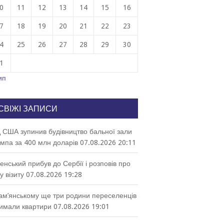
0
11
12
13
14
15
16
7
18
19
20
21
22
23
4
25
26
27
28
29
30
1
ип
СВІЖІ ЗАПИСИ
 США зупинив будівництво бальної зали
мпа за 400 млн доларів
07.08.2026 20:11
енський прибув до Сербії і розповів про
у візиту
07.08.2026 19:28
ам’янському ще три родини переселенців
имали квартири
07.08.2026 19:01