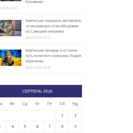
Кузьменко
7.2026 16:25
Кам’янське передало автомобіль
та маскувальні сітки військовим
на Сумський напрямок
28.07.2026 19:12
Кам’янське проведе в останню
путь полеглого захисника Андрія
Кириченка
28.07.2026 14:04
СЕРПЕНЬ 2026
н
Вт
Ср
Чт
Пт
Сб
Нд
1
2
3
4
5
6
7
8
9