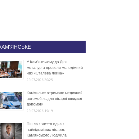
КАМ'ЯНСЬКЕ
У Кам’янському до Дня
металурга провели молодіжний
квіз «Сталева логіка»
29.07.2026 20:25
Кам’янське отримало медичний
автомобіль для лікарні швидкої
допомоги
29.07.2026 19:19
Пішла з життя одна з
найвідоміших лікарок
Кам’янського Людмила