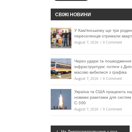
СВІЖІ НОВИНИ
У Кам’янському ще три роди
переселенців отримали квар
August 7, 2026
0 Comment
Через удари та пошкодження
інфраструктури: потяги з Дні
масово вибилися з графіка
August 7, 2026
0 Comment
Україна та США працюють на
новими ракетами для систе
С-300
August 7, 2026
0 Comment
Навігація
На Днепропетровщине у родителей отсудят 8 детей: в чем причина, – ФОТО