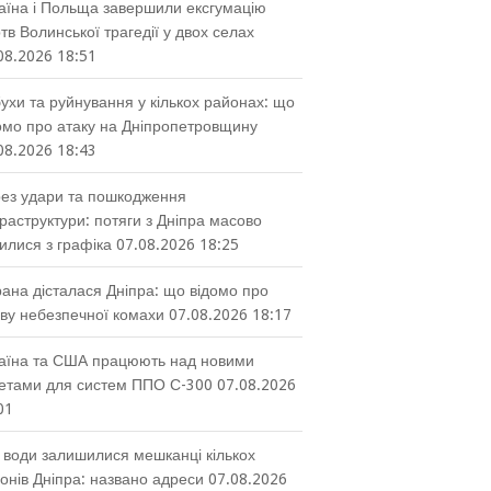
аїна і Польща завершили ексгумацію
тв Волинської трагедії у двох селах
08.2026 18:51
ухи та руйнування у кількох районах: що
омо про атаку на Дніпропетровщину
08.2026 18:43
ез удари та пошкодження
раструктури: потяги з Дніпра масово
илися з графіка
07.08.2026 18:25
ана дісталася Дніпра: що відомо про
ву небезпечної комахи
07.08.2026 18:17
аїна та США працюють над новими
етами для систем ППО С-300
07.08.2026
01
 води залишилися мешканці кількох
онів Дніпра: названо адреси
07.08.2026