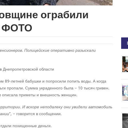
овщине ограбили
– ФОТО
енсионеров. Полицейские оперативно разыскали
в Днепропетровской области
м 89-летней бабушки и попросили попить воды. А когда
ьги пропали. Сумма украденного была – 10 тысяч гривен.
и описала приметы и внешность женщин.
рритории. И вскоре неподалеку они увидели автомобиль
сании
”, – говорится в сообщении.
отдали похищенные деньги.