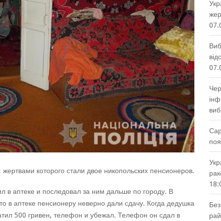
Укр
жер
07.
Виб
від
07.
Чер
інф
виб
Сар
поя
Укр
 жертвами которого стали двое никопольских пенсионеров.
рак
18:
 в аптеке и последовал за ним дальше по городу. В
то в аптеке пенсионеру неверно дали сдачу. Когда дедушка
Без
атил 500 гривен, телефон и убежал. Телефон он сдал в
рай