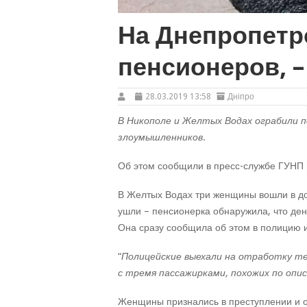
На Днепропетр
пенсионеров, 
28.03.2019 13:58
Дніпро
В Никополе и Желтых Водах ограбили п
злоумышленников.
Об этом сообщили в пресс-службе ГУНП 
В Желтых Водах три женщины вошли в до
ушли – пенсионерка обнаружила, что ден
Она сразу сообщила об этом в полицию 
“
Полицейские выехали на отработку те
с тремя пассажирками, похожих по опи
Женщины признались в преступлении и 