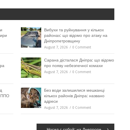
ни
Вибухи та руйнування у кількох
тири
районах: що відомо про атаку на
Дніпропетровщину
August 7, 2026
0 Comment
Сарана дісталася Дніпра: що відомо
пра
про появу небезпечної комахи
August 7, 2026
0 Comment
д
Без води залишилися мешканці
м ППО
кількох районів Дніпра: названо
адреси
August 7, 2026
0 Comment
Носил с собой: на Днепропетровщине у мужчины нашли 25 пакетиков с марихуаной, – ФОТО