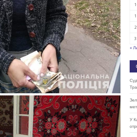
1
1
2
3
« Л
Суд
Тра
Зел
мет
У К
отр