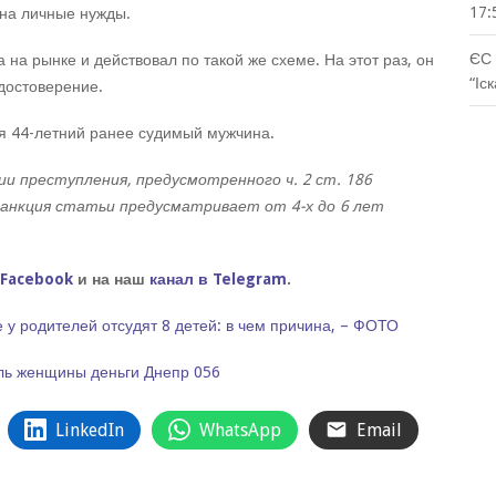
17:
 на личные нужды.
ЄС 
на рынке и действовал по такой же схеме. На этот раз, он
“Іс
удостоверение.
я 44-летний ранее судимый мужчина.
ии преступления, предусмотренного ч. 2 ст. 186
 Санкция статьи предусматривает от 4-х до 6 лет
 Facebook
и на наш
канал в Telegram
.
у родителей отсудят 8 детей: в чем причина, – ФОТО
ль
женщины
деньги
Днепр
056
LinkedIn
WhatsApp
Email