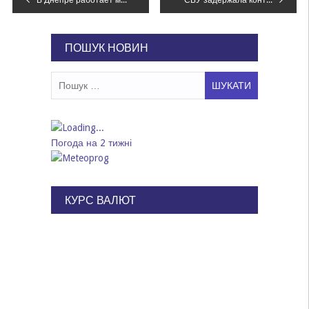
В Днепре работает машина для мойки колесоотбойного бруса и пешеходных ограждений
СБУ задержала контрабандистов, ввозивших психотропы в Днепр из ЕС, – ФОТО, ВИДЕО
записів
ПОШУК НОВИН
Пошук:
Погода на 2 тижні
КУРС ВАЛЮТ