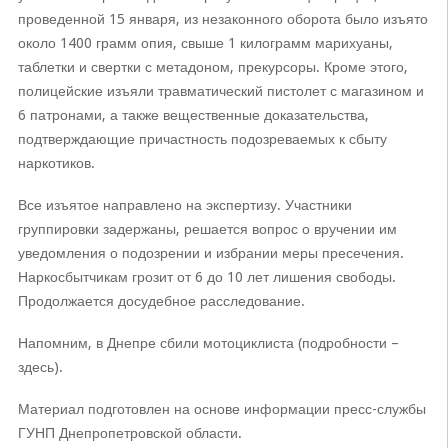
проведенной 15 января, из незаконного оборота было изъято
около 1400 грамм опия, свыше 1 килограмм марихуаны,
таблетки и свертки с метадоном, прекурсоры. Кроме этого,
полицейские изъяли травматический пистолет с магазином и
6 патронами, а также вещественные доказательства,
подтверждающие причастность подозреваемых к сбыту
наркотиков.
Все изъятое направлено на экспертизу. Участники
группировки задержаны, решается вопрос о вручении им
уведомления о подозрении и избрании меры пресечения.
Наркосбытчикам грозит от 6 до 10 лет лишения свободы.
Продолжается досудебное расследование.
Напомним, в Днепре сбили мотоциклиста (подробности –
здесь).
Материал подготовлен на основе информации пресс-службы
ГУНП Днепропетровской области.