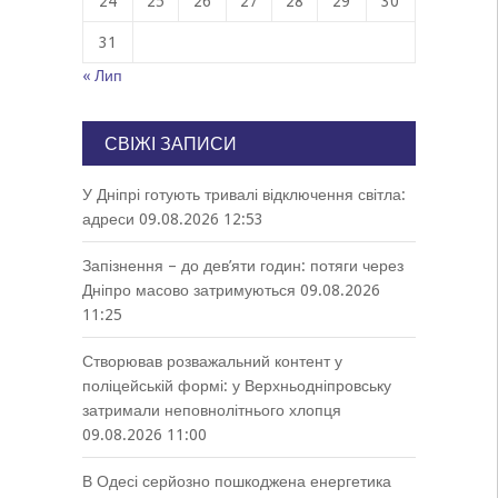
24
25
26
27
28
29
30
31
« Лип
СВІЖІ ЗАПИСИ
У Дніпрі готують тривалі відключення світла:
адреси
09.08.2026 12:53
Запізнення – до дев’яти годин: потяги через
Дніпро масово затримуються
09.08.2026
11:25
Створював розважальний контент у
поліцейській формі: у Верхньодніпровську
затримали неповнолітнього хлопця
09.08.2026 11:00
В Одесі серйозно пошкоджена енергетика