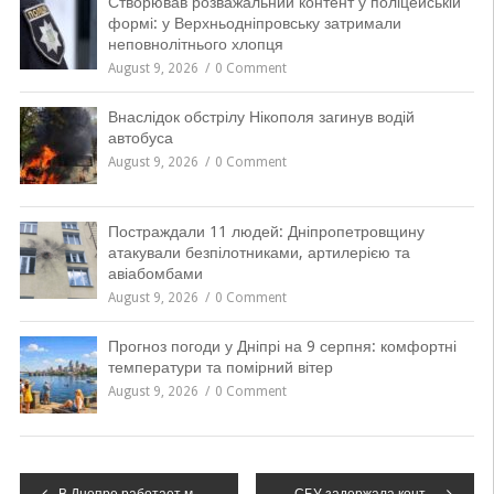
Створював розважальний контент у поліцейській
формі: у Верхньодніпровську затримали
неповнолітнього хлопця
August 9, 2026
0 Comment
Внаслідок обстрілу Нікополя загинув водій
автобуса
August 9, 2026
0 Comment
Постраждали 11 людей: Дніпропетровщину
атакували безпілотниками, артилерією та
авіабомбами
August 9, 2026
0 Comment
Прогноз погоди у Дніпрі на 9 серпня: комфортні
температури та помірний вітер
August 9, 2026
0 Comment
Навігація