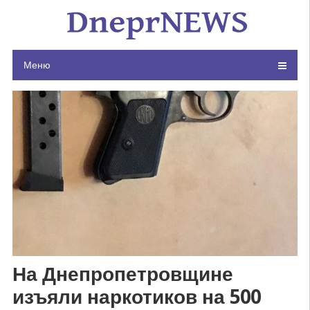
Skip
to
content
Меню
На Днепропетровщине
изъяли наркотиков на 500