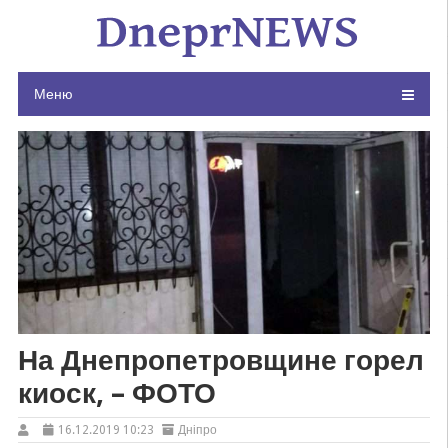
Skip
to
content
Меню
На Днепропетровщине горел
киоск, – ФОТО
16.12.2019 10:23
Дніпро