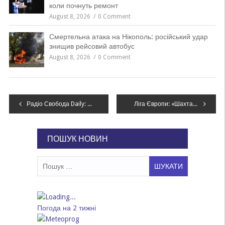
коли почнуть ремонт
August 8, 2026
0 Comment
Смертельна атака на Нікополь: російський удар
знищив рейсовий автобус
August 8, 2026
0 Comment
Навігація
Радіо Свобода Daily: Епіфаній заявив, що ПЦУ може перенести святкування Різдва на 25 грудня за згоди вірян
Ліга Європи: «Шахтар» дізнається про суперника в 1/16 фіналу
записів
ПОШУК НОВИН
Пошук:
Погода на 2 тижні