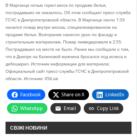
В Марганце ночью горел киоск по продаже белья,
пострадавших не оказалось. Об этом сообщает пресс-служба
ГСЧС в Днепропетровской области. В Марганце около 1:30
начался пожар внутри киоска, специализированном на
продаже белья. Возгорание нанесло урон по фасаду и
строительным материалам. Пожар ликвидировали в 2:55.
Пострадавших на месте не было. Ранее мы сообщали о том,
что в Днепре на Калиновой мужчина бросался под колеса и
дебоширил. Источник информации для материала:
Официальный сайт пресс-службы ГСЧС в Днепропетровской
области. Источник: 056.ua
Facebook
Share on X
LinkedIn
WhatsApp
Email
Copy Link
СВІЖІ НОВИНИ