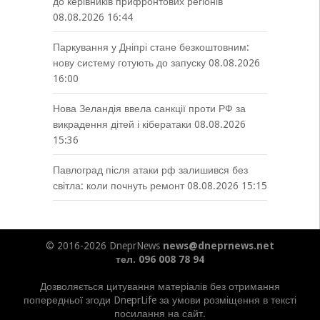
до керівників прифронтових регіонів
08.08.2026 16:44
Паркування у Дніпрі стане безкоштовним:
нову систему готують до запуску
08.08.2026
16:00
Нова Зеландія ввела санкції проти РФ за
викрадення дітей і кібератаки
08.08.2026
15:36
Павлоград після атаки рф залишився без
світла: коли почнуть ремонт
08.08.2026 15:15
© 2016-2026 DneprNews
news@dneprnews.net
тел. 096 008 78 94
Дозволяється цитування матеріалів без отримання
попередньої згоди DneprLife за умови розміщення в тексті
посилання на сайт.