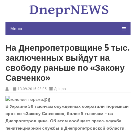
Skip
to
content
Меню
На Днепропетровщине 5 тыс.
заключенных выйдут на
свободу раньше по «Закону
Савченко»
13.09.2016 08:35
Дніпро
В Украине 50 тысячам осужденных сократили тюремный
срок по «Закону Савченко», более 5 тысячам – на
Днепропетровщине. Об этом сообщает пресс-служба
пенитенциарной службы в Днепропетровской области
.