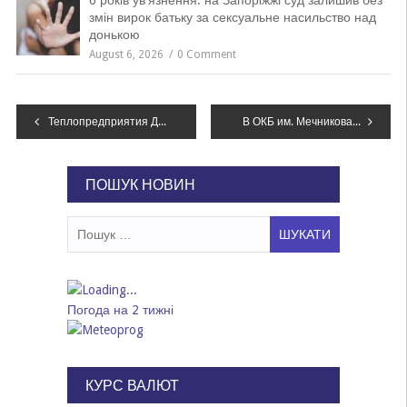
6 років увʼязнення: на Запоріжжі суд залишив без
змін вирок батьку за сексуальне насильство над
донькою
August 6, 2026
0 Comment
Навігація
Теплопредприятия Днепропетровщины отдали 1,7 млрд грн долгов
В ОКБ им. Мечникова пришел в себя боец, подорвавшийся на растяжке
записів
ПОШУК НОВИН
Пошук:
Погода на 2 тижні
КУРС ВАЛЮТ