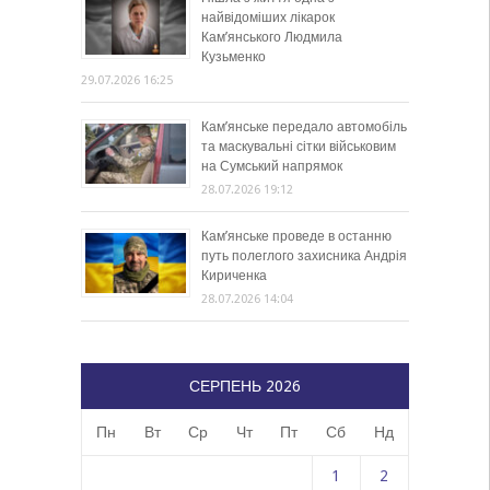
найвідоміших лікарок
Кам’янського Людмила
Кузьменко
29.07.2026 16:25
Кам’янське передало автомобіль
та маскувальні сітки військовим
на Сумський напрямок
28.07.2026 19:12
Кам’янське проведе в останню
путь полеглого захисника Андрія
Кириченка
28.07.2026 14:04
СЕРПЕНЬ 2026
Пн
Вт
Ср
Чт
Пт
Сб
Нд
1
2