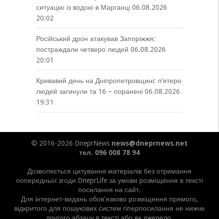
ситуацію із водою в Марганці
06.08.2026
20:02
Російський дрон атакував Запоріжжя:
постраждали четверо людей
06.08.2026
20:01
Кривавий день на Дніпропетровщині: п’ятеро
людей загинули та 16 – поранені
06.08.2026
19:31
© 2016-2026 DneprNews
news@dneprnews.net
тел. 096 008 78 94
Дозволяється цитування матеріалів без отримання
попередньої згоди DneprLife за умови розміщення в тексті
посилання на сайт.
Для інтернет-видань обов'язково розміщення прямого,
відкритого для пошукових систем гіперпосилання не нижче
другого абзацу в тексті або як джерело.